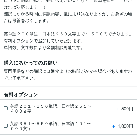
日→英に翻訳の場合、特に伝えたい要点など、希望を仰っていただ
ければ対応します！！

翻訳にかかる時間は翻訳内容、量により異なりますが、お急ぎの場
合は最善を尽くします。

英単語２００単語、日本語２５０文字まで１,５００円で承ります。

有料オプションで追加していただけます。

単語数、文字数により金額相談可能です。
購入にあたってのお願い
専門用語などの翻訳には通常よりお時間がかかる場合がありますの
でご了承下さい。
有料オプション
英語２０１〜３５０単語、日本語２５１〜
＋
500円
４００文字
英語３５１〜５５０単語、日本語４０１〜
＋
1,000円
６００文字