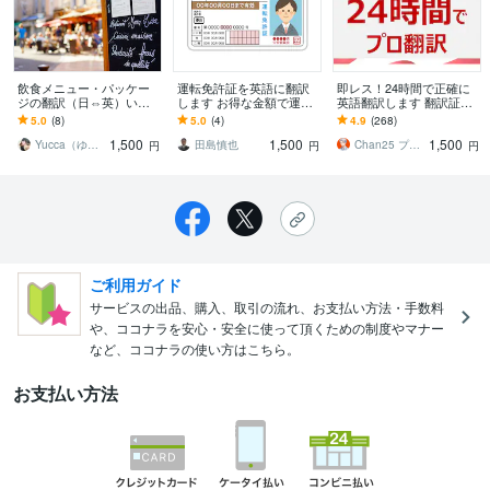
飲食メニュー・パッケー
運転免許証を英語に翻訳
即レス！24時間で正確に
ジの翻訳（日⇔英）いた
します お得な金額で運転
英語翻訳します 翻訳証明 /
します 小さな飲食店様、
免許証を英文致します！
海外ビジネス15年 /上場企
5.0
(8)
5.0
(4)
4.9
(268)
個人様など、気軽に翻訳
業と取引
1,500
1,500
1,500
を依頼したい方へ
Yucca（ゆっか）
田島慎也
Chan25 プロ翻訳家⭐️
円
円
円
ご利用ガイド
サービスの出品、購入、取引の流れ、お支払い方法・手数料
や、ココナラを安心・安全に使って頂くための制度やマナー
など、ココナラの使い方はこちら。
お支払い方法