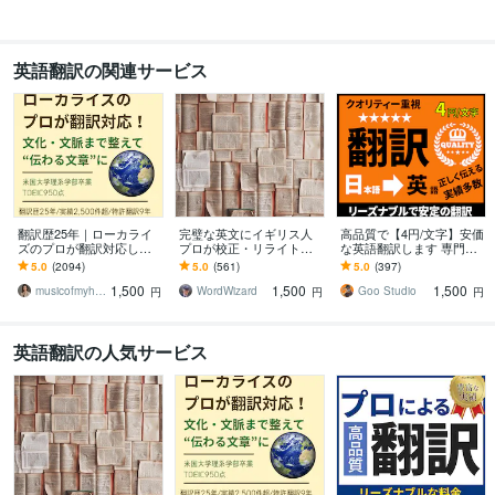
英語翻訳の関連サービス
翻訳歴25年｜ローカライ
完璧な英文にイギリス人
高品質で【4円/文字】安価
ズのプロが翻訳対応しま
プロが校正・リライトし
な英語翻訳します 専門
す 翻訳を超えたローカラ
ます プロ歴40年！伝わる
書、論文やレポートも安
5.0
(2094)
5.0
(561)
5.0
(397)
イゼーションで自然な表
だけでなく、読む人を惹
定の日英翻訳 (AI翻訳無
1,500
1,500
1,500
現に仕上げます
きつける英文に。
し)
musicofmyheart
WordWizard
Goo Studio
円
円
円
英語翻訳の人気サービス