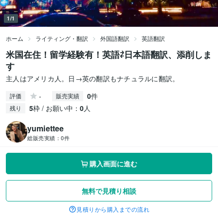
1/1
ホーム
ライティング・翻訳
外国語翻訳
英語翻訳
米国在住！留学経験有！英語⇄日本語翻訳、添削しま
す
主人はアメリカ人。日→英の翻訳もナチュラルに翻訳。
-
0
件
評価
販売実績
5
枠 / お願い中：
0
人
残り
yumiettee
総販売実績：
0件
購入画面に進む
無料で見積り相談
見積りから購入までの流れ