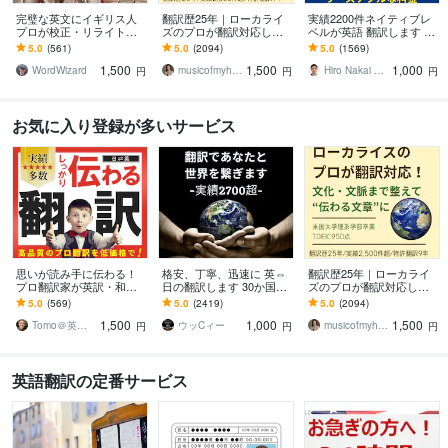
完璧な英文にイギリス人
翻訳歴25年｜ローカライ
実績2200件ネイティブレ
プロが校正・リライトし
ズのプロが翻訳対応しま
ベルが英語 翻訳します 3
ます プロ歴40年！伝わる
す 翻訳を超えたローカラ
円／文字 TOEIC940ビジ
5.0
(561)
5.0
(2094)
5.0
(1569)
だけでなく、読む人を惹
イゼーションで自然な表
ネス経験ある翻訳プロが
1,500
1,500
1,000
きつける英文に。
現に仕上げます
対応
WordWizard
musicofmyheart
Hiro Nakai 翻訳アップデート
円
円
円
お気に入り登録が多いサービス
思いが読み手に伝わる！
格安、丁寧、迅速に 英⇔
翻訳歴25年｜ローカライ
プロ翻訳家が英訳・和訳
日の翻訳します 30か国世
ズのプロが翻訳対応しま
します 実績多数！国内外
界を飛び回った経験を活
す 翻訳を超えたローカラ
5.0
(569)
5.0
(2419)
5.0
(2094)
で実務翻訳歴10年！高品
かし、あなたと世界を繋
イゼーションで自然な表
1,500
1,000
1,500
質・安価・高い信頼性
ぎます
現に仕上げます
Tomo＠英語翻訳家
ウッCィー
musicofmyheart
円
円
円
英語翻訳の定番サービス