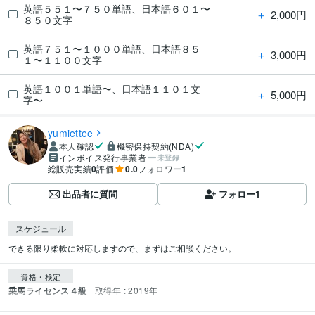
英語５５１〜７５０単語、日本語６０１〜
＋
2,000円
８５０文字
英語７５１〜１０００単語、日本語８５
＋
3,000円
１〜１１００文字
英語１００１単語〜、日本語１１０１文
＋
5,000円
字〜
yumiettee
本人確認
機密保持契約(NDA)
インボイス発行事業者
未登録
総販売実績
0
評価
0.0
フォロワー
1
出品者に質問
フォロー
1
スケジュール
できる限り柔軟に対応しますので、まずはご相談ください。
資格・検定
乗馬ライセンス４級
取得年 : 2019年