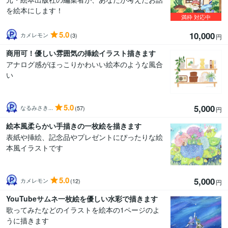
を絵本にします！
満枠
対応中
5.0
10,000
カメレモン
(3)
円
商用可！優しい雰囲気の挿絵イラスト描きます
アナログ感がほっこりかわいい絵本のような風合
い
5.0
5,000
なるみさき...
(57)
円
絵本風柔らかい手描きの一枚絵を描きます
表紙や挿絵、記念品やプレゼントにぴったりな絵
本風イラストです
5.0
5,000
カメレモン
(12)
円
YouTubeサムネ一枚絵を優しい水彩で描きます
歌ってみたなどのイラストを絵本の1ページのよ
うに描きます