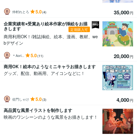
5.0
35,000
仲村れとろ
(4)
円
企業実績有⭐︎受賞あり絵本作家が挿絵をお描
きします
定期購入可
商用利用OK！/雑誌挿絵、絵本、漫画、教材、we
bデザイン
5.0
20,000
＊Aori...
(11)
円
商用OK！絵本のようなミニキャラお描きします
グッズ、配信、動画用、アイコンなどに！
5.0
4,000
佐門しゃけ
(3)
円
高品質な風景イラストを制作します
映画のワンシーンのような風景をお描きします！