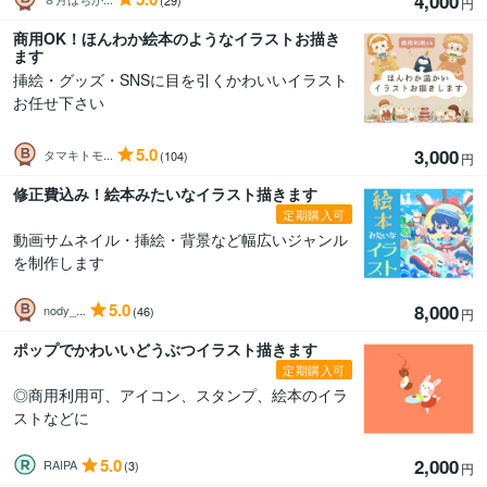
4,000
円
商用OK！ほんわか絵本のようなイラストお描き
ます
挿絵・グッズ・SNSに目を引くかわいいイラスト
お任せ下さい
5.0
3,000
タマキトモ...
(104)
円
修正費込み！絵本みたいなイラスト描きます
定期購入可
動画サムネイル・挿絵・背景など幅広いジャンル
を制作します
5.0
8,000
nody_...
(46)
円
ポップでかわいいどうぶつイラスト描きます
定期購入可
◎商用利用可、アイコン、スタンプ、絵本のイラ
ストなどに
5.0
2,000
RAIPA
(3)
円