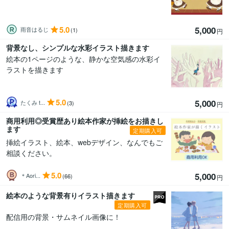
5.0
5,000
雨音はるじ
(1)
円
背景なし、シンプルな水彩イラスト描きます
絵本の1ページのような、静かな空気感の水彩イ
ラストを描きます
5.0
5,000
たくみ t...
(3)
円
商用利用◎受賞歴あり絵本作家が挿絵をお描きし
ます
定期購入可
挿絵イラスト、絵本、webデザイン、なんでもご
相談ください。
5.0
5,000
＊Aori...
(66)
円
絵本のような背景有りイラスト描きます
定期購入可
配信用の背景・サムネイル画像に！