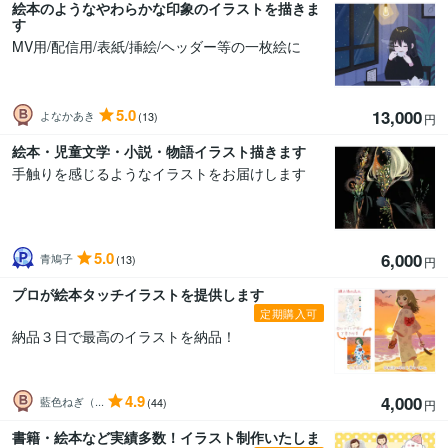
絵本のようなやわらかな印象のイラストを描きま
す
MV用/配信用/表紙/挿絵/ヘッダー等の一枚絵に
5.0
13,000
よなかあき
(13)
円
絵本・児童文学・小説・物語イラスト描きます
手触りを感じるようなイラストをお届けします
5.0
6,000
青鳩子
(13)
円
プロが絵本タッチイラストを提供します
定期購入可
納品３日で最高のイラストを納品！
4.9
4,000
藍色ねぎ（...
(44)
円
書籍・絵本など実績多数！イラスト制作いたしま