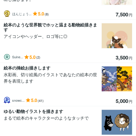
5.0
7,500
ほんじょう...
(8)
円
絵本のような世界観でホッと温まる動物絵描きま
す
アイコンやヘッダー、ロゴ等に◎
5.0
3,500
Suine...
(2)
円
絵本の挿絵お描きします
水彩画、切り絵風のイラストであなたの絵本の世
界を表現します
5.0
5,000
snowc...
(41)
円
ゆるい動物イラストを描きます
まるで絵本のキャラクターのようなタッチで