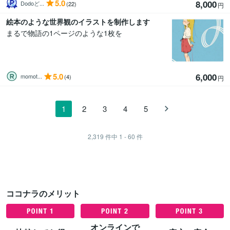
5.0
8,000
Dodoど...
(22)
円
絵本のような世界観のイラストを制作します
まるで物語の1ページのような1枚を
5.0
6,000
momot...
(4)
円
1
2
3
4
5
2,319
件中
1 - 60
件
ココナラのメリット
オンラインで