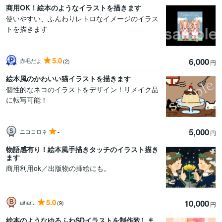
商用OK！絵本のようなイラストを描きます
使いやすい、ふんわりレトロなイメージのイラス
トを描きます
5.0
6,000
赤毛だよ
(2)
円
絵本風のかわいい猫イラストを描きます
個性的なネコのイラストをデザイン！リメイク品
に転写可能！
5,000
-
ニココロネ
円
物語感有り！絵本風手描きタッチのイラスト描き
ます
商用利用ok／出版物の挿絵にも。
5.0
10,000
aihar...
(9)
円
絵本のようなゆるふわSDイラストを制作致しま