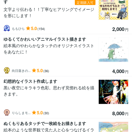
す
定期購入可
文字より伝わる！！丁寧なヒアリングでイメージ
を形にします！
5.0
2,000
ももひら
(154)
円
ゆるくてかわいいアニマルイラスト描きます
絵本風のやわらかなタッチのオリジナスイラスト
をあなたに！
5.0
4,000
向日葵きの...
(36)
円
幻想的なイラスト作成します
黒い夜空にキラキラ色彩。思わず見惚れる絵を描
きます。
5.0
8,000
りらしまモ...
(30)
円
ぬくもりあるタッチで一枚絵をお描きします
絵本のような世界観で見た人と心をつなげるイラ