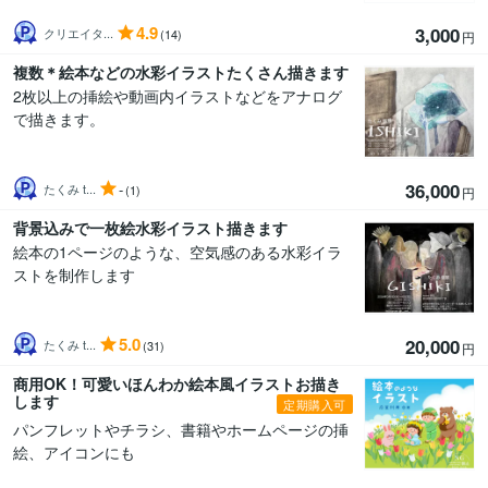
4.9
3,000
クリエイタ...
(14)
円
複数＊絵本などの水彩イラストたくさん描きます
2枚以上の挿絵や動画内イラストなどをアナログ
で描きます。
36,000
-
たくみ t...
(1)
円
背景込みで一枚絵水彩イラスト描きます
絵本の1ページのような、空気感のある水彩イラ
ストを制作します
5.0
20,000
たくみ t...
(31)
円
商用OK！可愛いほんわか絵本風イラストお描き
します
定期購入可
パンフレットやチラシ、書籍やホームページの挿
絵、アイコンにも