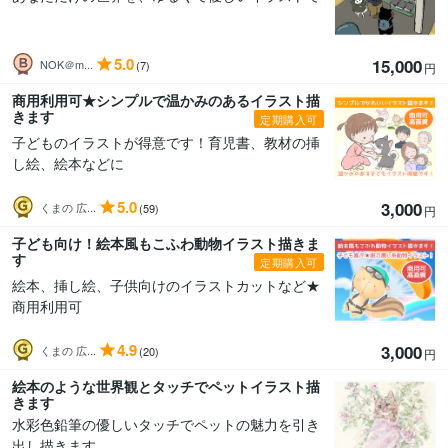
5.0
15,000
NOK＠m...
(7)
円
商用利用可★シンプルで温かみのあるイラスト描
きます
定期購入可
子どものイラストが得意です！育児書、教材の挿
し絵、絵本などに
5.0
3,000
くまの 広...
(59)
円
子ども向け！絵本風もこふわ動物イラスト描きま
す
定期購入可
絵本、挿し絵、子供向けのイラストカットなど★
商用利用可
4.9
3,000
くまの 広...
(20)
円
絵本のような世界観とタッチでペットイラスト描
きます
水彩色鉛筆の優しいタッチでペットの魅力を引き
出し描きます。