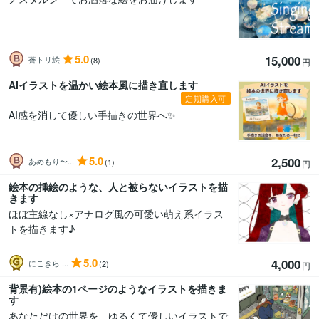
5.0
15,000
蒼トリ絵
(8)
円
AIイラストを温かい絵本風に描き直します
定期購入可
AI感を消して優しい手描きの世界へ✨
5.0
2,500
あめもり〜...
(1)
円
絵本の挿絵のような、人と被らないイラストを描
きます
ほぼ主線なし×アナログ風の可愛い萌え系イラス
トを描きます♪
5.0
4,000
にこきら ...
(2)
円
背景有)絵本の1ページのようなイラストを描きま
す
あなただけの世界を、ゆるくて優しいイラストで