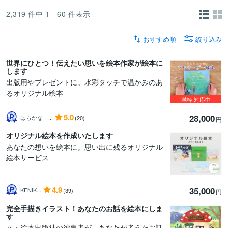
2,319
件中
1 - 60
件表示
おすすめ順
絞り込み
世界にひとつ！伝えたい思いを絵本作家が絵本に
します
出版用やプレゼントに。水彩タッチで温かみのあ
るオリジナル絵本
満枠
対応中
5.0
28,000
はらかな ...
(20)
円
オリジナル絵本を作成いたします
あなたの想いを絵本に。思い出に残るオリジナル
絵本サービス
4.9
35,000
KENIK...
(39)
円
完全手描きイラスト！あなたのお話を絵本にしま
す
元・絵本出版社の編集者が、あなたが考えたお話