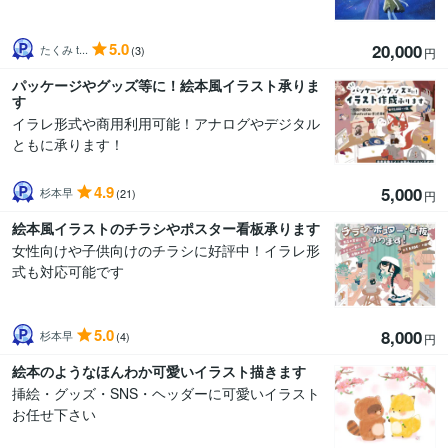
5.0
20,000
たくみ t...
(3)
円
パッケージやグッズ等に！絵本風イラスト承りま
す
イラレ形式や商用利用可能！アナログやデジタル
ともに承ります！
4.9
5,000
杉本早
(21)
円
絵本風イラストのチラシやポスター看板承ります
女性向けや子供向けのチラシに好評中！イラレ形
式も対応可能です
5.0
8,000
杉本早
(4)
円
絵本のようなほんわか可愛いイラスト描きます
挿絵・グッズ・SNS・ヘッダーに可愛いイラスト
お任せ下さい