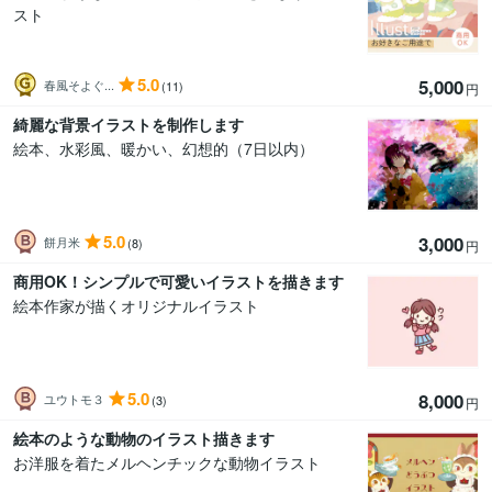
スト
5.0
5,000
春風そよぐ...
(11)
円
綺麗な背景イラストを制作します
絵本、水彩風、暖かい、幻想的（7日以内）
5.0
3,000
餅月米
(8)
円
商用OK！シンプルで可愛いイラストを描きます
絵本作家が描くオリジナルイラスト
5.0
8,000
ユウトモ３
(3)
円
絵本のような動物のイラスト描きます
お洋服を着たメルヘンチックな動物イラスト