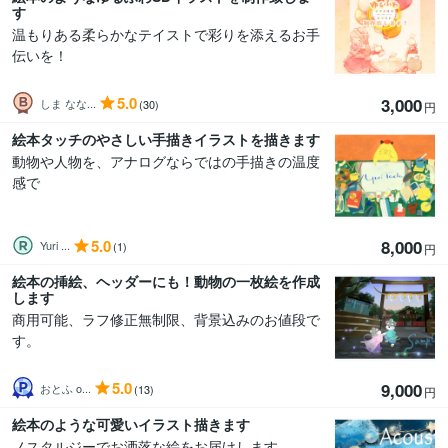
す
温もりある柔らかなテイストで彩りを添えるお手
伝いを！
5.0
3,000
しま なな...
(30)
円
絵本タッチのやさしい手描きイラストを描きます
動物や人物を、アナログならではの手描きの温度
感で
5.0
8,000
Yuri ...
(1)
円
絵本の挿絵、ヘッダーにも！動物の一枚絵を作成
します
商用可能、ラフ修正無制限、背景込みのお値段で
す。
5.0
9,000
おとふ o...
(13)
円
絵本のような可愛いイラスト描きます
ノスタルジーでお洒落な絵をお届けします