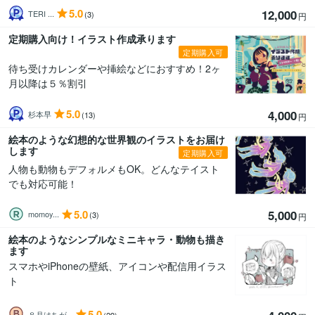
5.0
12,000
TERI ...
(3)
円
定期購入向け！イラスト作成承ります
定期購入可
待ち受けカレンダーや挿絵などにおすすめ！2ヶ
月以降は５％割引
5.0
4,000
杉本早
(13)
円
絵本のような幻想的な世界観のイラストをお届け
します
定期購入可
人物も動物もデフォルメもOK。どんなテイスト
でも対応可能！
5.0
5,000
momoy...
(3)
円
絵本のようなシンプルなミニキャラ・動物も描き
ます
スマホやiPhoneの壁紙、アイコンや配信用イラス
ト
5.0
８月はちが...
(29)