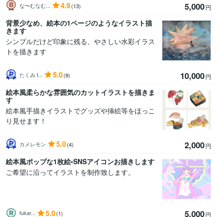
4.9
5,000
な〜むなむ...
(13)
円
背景少なめ、絵本の1ページのようなイラスト描
きます
シンプルだけど印象に残る、やさしい水彩イラス
トを描きます
5.0
10,000
たくみ t...
(9)
円
絵本風柔らかな雰囲気のカットイラストを描きま
す
絵本風手描きイラストでグッズや挿絵等をほっこ
り見せます！
5.0
2,000
カメレモン
(4)
円
絵本風ポップな1枚絵•SNSアイコンお描きします
ご希望に沿ってイラストを制作致します。
5.0
5,000
fukar...
(1)
円