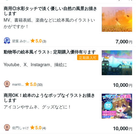
商用◎水彩タッチで淡く優しい自然の風景お描き
します
MV、書籍表紙、楽曲などに絵本風のイラストい
かがですか！
5.0
7,000
碧葉 みか...
(3)
円
動物等の絵本風イラスト: 定期購入優待有ります
定期購入可
Youtube、X、Instagram、挿絵に
5.0
10,000
mari©...
(33)
円
商用OK！絵本のようなポップなイラストお描き
します
アイコンやサムネ、グッズなどに！
5.0
10,000
佐門しゃけ
(4)
円