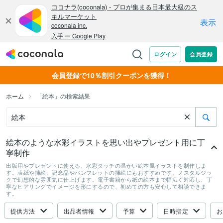
会員登録で10％割引クーポンを獲得！
ホーム
「絵本」の検索結果
絵本のような水彩イラストを思い出やプレゼント用に丁
寧制作
出版用やプレゼントに使える、水彩タッチの温かい絵本風イラストを制作しま
す。表紙や挿絵、記念品やパンフレットの挿絵にもおすすめです。ノスタルジッ
クで幻想的な雰囲気に仕上げます。電子書籍から紙の絵本まで幅広く対応し、丁
寧なヒアリングでイメージを形にするので、初めての方も安心して相談できま
す。
提供方法
出品者情報
予算
日時指定
お