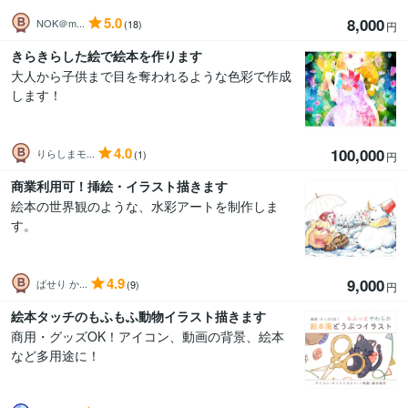
5.0
8,000
NOK＠m...
(18)
円
きらきらした絵で絵本を作ります
大人から子供まで目を奪われるような色彩で作成
します！
4.0
100,000
りらしまモ...
(1)
円
商業利用可！挿絵・イラスト描きます
絵本の世界観のような、水彩アートを制作しま
す。
4.9
9,000
ぱせり か...
(9)
円
絵本タッチのもふもふ動物イラスト描きます
商用・グッズOK！アイコン、動画の背景、絵本
など多用途に！