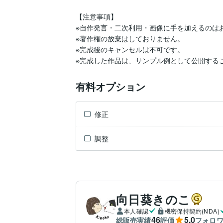
【注意事項】

※自作発言・二次利用・画像に手を加えるのはお
※著作権の放棄はしておりません。

※完成後のキャンセルは不可です。

※完成した作品は、サンプル例として公開する
有料オプション
修正
調整
向日葵きのこ
本人確認
機密保持契約(NDA)
46
5.0
総販売実績
評価
フォロ