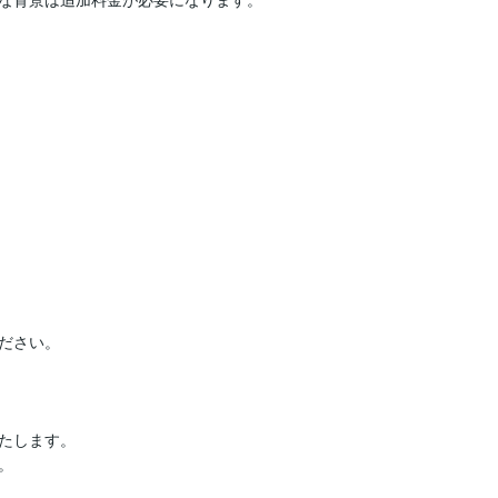


ださい。



たします。


