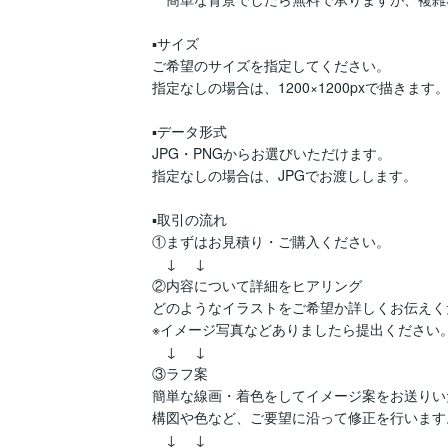
▪️サイズ

ご希望のサイズを指定してください。

指定なしの場合は、1200×1200pxで描きます。
▪️データ形式

JPG・PNGからお選びいただけます。

指定なしの場合は、JPGでお渡しします。

▪️取引の流れ

①まずはお見積り・ご購入ください。

　↓ 　↓

②内容について詳細をヒアリング

どのようなイラストをご希望か詳しくお伝えく
※イメージ写真などありましたら提出ください。
　↓ 　↓

③ラフ案

簡単な線画・着色をしてイメージ案をお送りい
構図や色など、ご要望に沿って修正を行います。
　↓ 　↓
