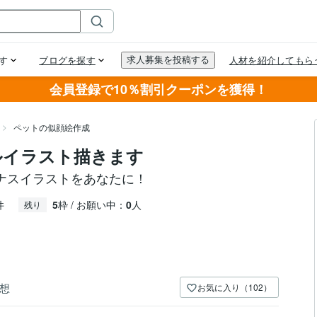
会員登録で10％割引クーポンを獲得！
ペットの似顔絵作成
ルイラスト描きます
ナスイラストをあなたに！
件
5
枠 / お願い中：
0
人
残り
想
お気に入り（102）