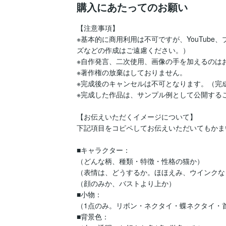
購入にあたってのお願い
【注意事項】

※基本的に商用利用は不可ですが、YouTub
ズなどの作成はご遠慮ください。）

※自作発言、二次使用、画像の手を加えるのはお
※著作権の放棄はしておりません。

※完成後のキャンセルは不可となります。（完
※完成した作品は、サンプル例として公開するこ
【お伝えいただくイメージについて】

下記項目をコピペしてお伝えいただいてもかま
■キャラクター：

（どんな柄、種類・特徴・性格の猫か）

（表情は、どうするか。ほほえみ、ウインクなど
（顔のみか、バストより上か）

■小物：

（1点のみ。リボン・ネクタイ・蝶ネクタイ・首
■背景色：
