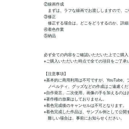
②線画作成

　まずは、ラフな線画でお渡ししますので、ご
③修正

　修正する場合は、どこをどうするのか、詳細
④着色作業

⑤納品

必ず全ての内容をご確認いただいた上でご購入
※ご購入いただいた時点で全ての項目をご了承い
【注意事項】

※基本的に商用利用は不可ですが、YouTube
　ノベルティ、グッズなどの作成はご遠慮くださ
※自作発言、二次使用、画像の手を加えるのはお
※著作権の放棄はしておりません。

※着色完成後のキャンセルは不可となります。

※着色完成した作品は、サンプル例として公開す
　難しい場合は、事前にお知らせください。