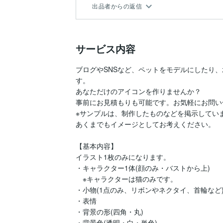
出品者からの返信
サービス内容
ブログやSNSなど、ペットをモデルにしたり
す。

あなただけのアイコンを作りませんか？

事前にお見積もりも可能です。お気軽にお問い
※サンプルは、制作したものなどを掲示していま
あくまでもイメージとしてお考えください。

【基本内容】

イラスト1枚のみになります。

・キャラクター1体(顔のみ・バストから上)

　※キャラクターは猫のみです。

・小物(1点のみ、リボンやネクタイ、首輪など)
・表情

・背景の形(四角・丸)

・背景色(透明・白・単色)
