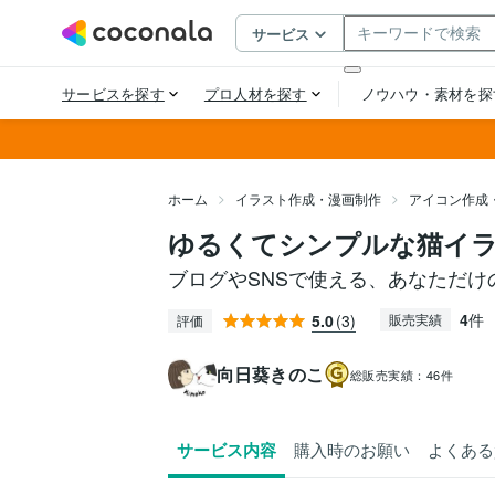
ホーム
イラスト作成・漫画制作
アイコン作成
ゆるくてシンプルな猫イ
ブログやSNSで使える、あなただ
4
件
5.0
(3)
販売実績
評価
向日葵きのこ
総販売実績：
46件
サービス内容
購入時のお願い
よくある