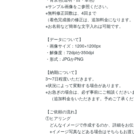
※サンプル画像をご参照ください。

※無料修正回数は、4回まで

（着色完成後の修正は、追加料金になります。）
※お名前など簡単な文字入れは可能です。

【データについて】

・画像サイズ：1200×1200px

・解像度：72dpiか350dpi

・形式：JPGかPNG

【納期について】

3〜7日程度いただきます。

※状況によって変動する場合があります。

※お急ぎの場合は、必ず事前にご相談くださいま
　（追加料金をいただきます。予めご了承くだ
【ご依頼の流れ】

①ヒアリング

　どんなイメージで作成するのか、詳細をお伝
　※イメージ写真などある場合はそちらもお渡し