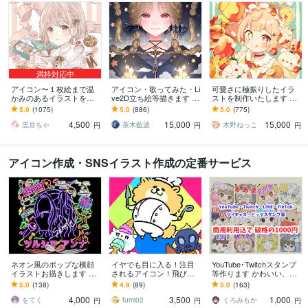
満枠対応中
アイコン〜１枚絵まで温
アイコン・歌ってみた・Li
可愛さに極振りしたイラ
かみのあるイラストを描
ve2D立ち絵等描きます ち
ストを制作いたします ★
きます ★ココナラ自体が
びキャラや配信用イラス
商用利用＆二次利用込
5.0
(1075)
5.0
(886)
5.0
(775)
初めての方も、お気軽に
ト等、幅広く制作してい
み！ミニキャラは小物２
4,500
15,000
15,000
ご相談ください♪★
ます！
点まで無料！★
黒豆ちゃ
茶木藍波
木野ねっこ
円
円
円
アイコン作成・SNSイラスト作成の定番サービス
ネオン風のポップな横顔
イヤでも目に入る！注目
YouTube･Twitchスタンプ
イラストお描きします あ
されるアイコン！飛び出
等作ります かわいい、ぷ
なたの「好き！」をギュ
します キャラ映えする！
にぷにした触りたくなる
5.0
(138)
4.9
(89)
5.0
(163)
ッと詰め込んで魅力を発
配色バランス絶妙すぎ
ようなイラスト
4,000
3,500
1,000
信しませんか？
る！キャッチアイコン！
をてく
fumi02
くろみもか
円
円
円