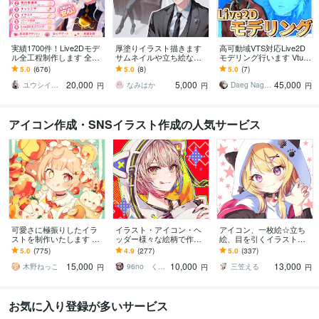
実績1700件！Live2Dモデ
厚塗りイラスト描きます
高可動域VTS対応Live2D
ル全工程制作します 全工
サムネイルや立ち絵など
モデリング行います Vtube
程完結｜修正無制限｜著
幅広い用途に♪
r活動等を初めての方に！
5.0
(676)
5.0
(8)
5.0
(7)
作権譲渡込｜初心者も安
正確丁寧な作業をいたし
20,000
5,000
45,000
心
ます
ユウシイ＠Vtuber制作
なみはか
Daeg Nagatsuki
円
円
円
アイコン作成・SNSイラスト作成の人気サービス
可愛さに極振りしたイラ
イラスト・アイコン・ヘ
アイコン、一枚絵☆立ち
ストを制作いたします ★
ッダー様々な絵柄で作成
絵、目を引くイラスト描
商用利用＆二次利用込
します 商用可！似顔絵・
きます イリアム、サム
5.0
(775)
4.9
(277)
5.0
(337)
み！ミニキャラは小物２
ブログ・インスタ・動画
ネ、live2D、YouTube、歌
15,000
10,000
13,000
点まで無料！★
配信サムネ等用途様々！
ってみたも
木野ねっこ
96no くろの
三笠える
円
円
円
お気に入り登録が多いサービス