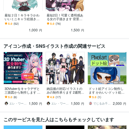
最短２日！キラキラかわ
最短2日！可愛く透明感あ
いいミニキャラ絵描きま
る女の子描きます 背景無
す 商用、二次利用可！ア
料、商用、二次利用可！
5.0
(52)
5.0
(76)
イコンなど様々な場面で
様々な場面でお使いくだ
1,000
1,500
お使いください
さい
円
円
アイコン作成・SNSイラスト作成の関連サービス
3DVtuberをキャラデザと
納品後の対応/イラストの
ドット絵アイコン制作し
三面図から制作します 配
みの制作承ります 2週間後
ます かわいいドット絵で
信画面/背景/ネームロゴ/離
のアフター対応受付窓口
あなただけのSNS用アイ
5.0
(6)
4.9
(17)
5.0
(1)
席中/待機中/OP/EDセット
です
コンをお作りします
1,500
1,500
2,000
エレ・ワークス｜Vtuber制作
エレ・ワークス｜Vtuber制作
でじるみ千葉我孫子
円
円
円
このサービスを見た人はこちらもチェックしています