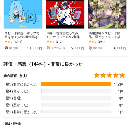
スピード納品！ポップで
簡単〜複雑◎歌ってみ
商用無料＆スピード納
目を惹く人物×動物描きま
た・オリジナルMV制作し
品。様々なイラスト描き
す 挿絵・動画・グッズな
ます Vtuber・歌い手必
ます 様々な活動で使用す
5.0
(1341)
5.0
(212)
5.0
(201)
ど鮮やかな配色で個性を
見！お任せ〜本家再現ま
るイラストが必要な方
10,000
5,000
3,000
出したい方へ
で可能！
へ。
hoppe（ほっぺ）
矢野ちぃ菜
thealla
円
円
円
評価・感想（144件）- 非常に良かった
5.0
総合評価
星5 (非常に良かった)
142件
星4 (良かった)
1件
星3 (普通)
0件
星2 (悪かった)
0件
星1 (非常に悪かった)
1件
項目別評価