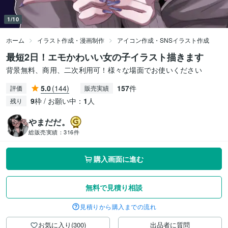
1/10
ホーム
イラスト作成・漫画制作
アイコン作成・SNSイラスト作成
最短2日！エモかわいい女の子イラスト描きます
背景無料、商用、二次利用可！様々な場面でお使いください
5.0
(144)
157
件
評価
販売実績
9
枠 / お願い中：
1
人
残り
やまだだ。
総販売実績：
316件
購入画面に進む
無料で見積り相談
見積りから購入までの流れ
お気に入り(300)
出品者に質問