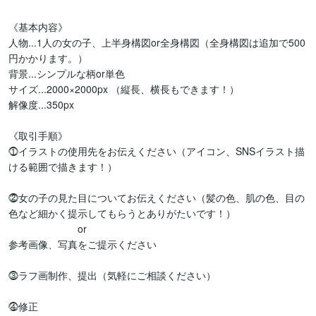
《基本内容》

人物...1人の女の子、上半身構図or全身構図（全身構図は追加で500
円かかります。）

背景...シンプルな柄or単色

サイズ...2000×2000px （縦長、横長もできます！）

解像度...350px

《取引手順》

⓵イラストの使用先をお伝えください（アイコン、SNSイラスト描
ける範囲で描きます！）

⓶女の子の見た目についてお伝えください（髪の色、肌の色、目の
色など細かく提示してもらうとありがたいです！）

　　　　　　　or

参考画像、写真をご提示ください

⓷ラフ画制作、提出（気軽にご相談ください）

⓸修正
