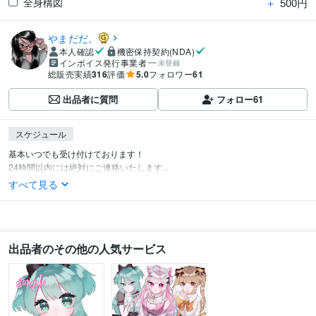
＋
500円
全身構図
やまだだ。
本人確認
機密保持契約(NDA)
インボイス発行事業者
未登録
総販売実績
316
評価
5.0
フォロワー
61
出品者に質問
フォロー
61
スケジュール
基本いつでも受け付けております！

24時間以内には絶対にご連絡いたします...
すべて見る
出品者のその他の人気サービス