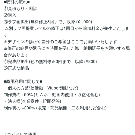
■取引の流れ■

①見積もり・相談

②購入

③ラフ画掲出(無料修正3回まで、以降+¥1,000)

 ⚠️別ラフ画提案レベルの修正は1回目から追加料金が発生いたしま
す

⚠️デザインの修正や差分のご希望はここでお願いいたします

⚠️修正の範囲や返信にお時間を要した際、納期延長をお願いする場
合があります

④完成品掲出(色の無料修正3回まで、以降+¥800)

⑤正式な納品

■商用利用に関して■

・個人の方(配信活動・Vtuber活動など)

制作費の +50% (サムネ・動画内使用・収益化含む)

・法人様(企業案件・IP開発等)

制作費の +200% (販売・商品展開・二次利用など含む)

↓コピペして使用↓
