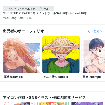
ビジネス・クリエイティブツール
CLIP STUDIO PAINT:5年
ペイントツールSAI:10年
ibisPaint:10年
MediBang Paint:12年
出品者のポートフォリオ
もっと見る
厚塗りsample
アニメ塗りsample
厚塗りsample
アイコン作成・SNSイラスト作成の関連サービス