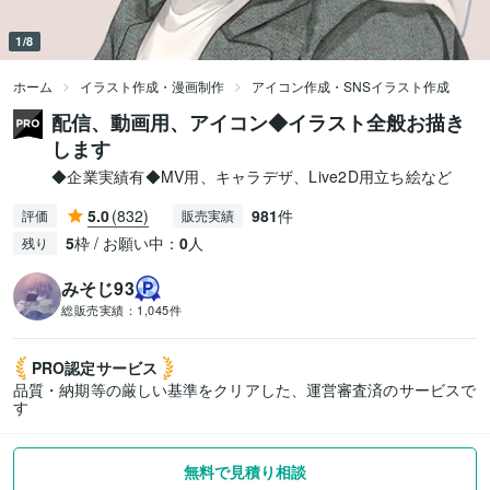
1/8
ホーム
イラスト作成・漫画制作
アイコン作成・SNSイラスト作成
配信、動画用、アイコン◆イラスト全般お描き
します
◆企業実績有◆MV用、キャラデザ、Live2D用立ち絵など
5.0
(832)
981
件
評価
販売実績
5
枠 / お願い中：
0
人
残り
みそじ93
総販売実績：
1,045件
PRO認定
サービス
品質・納期等の厳しい基準をクリアした、運営審査済のサービスで
す
無料で見積り相談