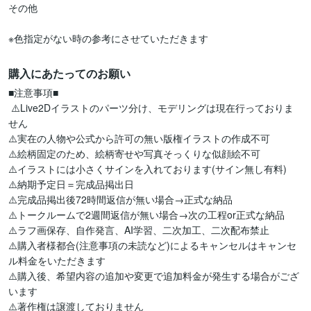
その他

購入にあたってのお願い
■注意事項■

 ⚠️Live2Dイラストのパーツ分け、モデリングは現在行っておりま
せん

⚠️実在の人物や公式から許可の無い版権イラストの作成不可

⚠️絵柄固定のため、絵柄寄せや写真そっくりな似顔絵不可

⚠️イラストには小さくサインを入れております(サイン無し有料)

⚠️納期予定日＝完成品掲出日

⚠️完成品掲出後72時間返信が無い場合→正式な納品

⚠️トークルームで2週間返信が無い場合→次の工程or正式な納品

⚠️ラフ画保存、自作発言、AI学習、二次加工、二次配布禁止

⚠️購入者様都合(注意事項の未読など)によるキャンセルはキャンセ
ル料金をいただきます

⚠️購入後、希望内容の追加や変更で追加料金が発生する場合がござ
います

⚠️著作権は譲渡しておりません
