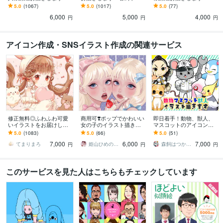
リアルだけど、お写真よ
のスタッフ紹介、アイコ
好評■名刺やスタッフ紹
5.0
(1067)
5.0
(1017)
5.0
(77)
りも親しみやすい印象に
ンにも使いやすい！
介、アイコンに！！
6,000
5,000
4,000
円
円
円
アイコン作成・SNSイラスト作成の関連サービス
修正無料◎ふわふわ可愛
商用可❣️ポップでかわいい
即日着手！動物、獣人、
いイラストをお届けしま
女の子のイラスト描きま
マスコットのアイコン描
す X、YouTube、グッズな
す 配信背景／アイコン／
きます 商用費＋二次利用
5.0
(1083)
5.0
(66)
5.0
(51)
ど様々な用途で使用可能
ヘッダー／一枚絵／グッ
費込み！ヘッダー等各種
7,000
6,000
7,000
です◎
ズ／プレゼントにも
対応。爬虫類、虫もＯＫ
てまりまろ
姫山ひめのすけ
森飼はつか／ｲﾗｽﾄﾚｰﾀｰ
円
円
円
このサービスを見た人はこちらもチェックしています