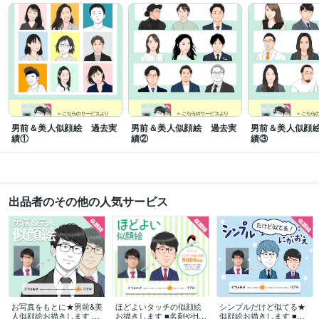
男前＆美人似顔絵 過去実
男前＆美人似顔絵 過去実
男前＆美人似顔
績①
績②
績③
出品者のその他の人気サービス
お写真をもとに★男前&美
ほどよいタッチの似顔絵
シンプルだけど似てる★
人似顔絵お描きします ■
お描きします ■名刺やHP
似顔絵お描きします ■ご