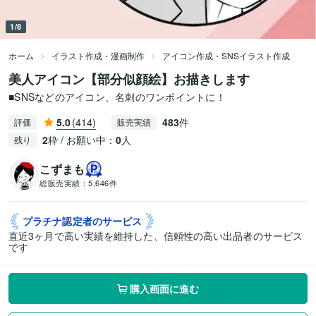
1/8
ホーム
イラスト作成・漫画制作
アイコン作成・SNSイラスト作成
美人アイコン【部分似顔絵】お描きします
■SNSなどのアイコン、名刺のワンポイントに！
5.0
(414)
483
件
評価
販売実績
2
枠 / お願い中：
0
人
残り
こずまも
総販売実績：
5,646件
プラチナ認定者の
サービス
直近3ヶ月で高い実績を維持した、信頼性の高い出品者のサービス
です
購入画面に進む