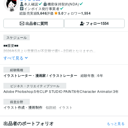
本人確認
機密保持契約(NDA)
インボイス発行事業者
総販売実績
5,646
評価
5.0
フォロワー
1,554
出品者に質問
フォロー
1554
スケジュール
■■重要■■

2026年5月より営業日が不定期で週1～2日程となりますの...
すべて見る
経験職種
イラストレーター・漫画家 / イラストレーター
経験年数 : 6年
ビジネス・クリエイティブツール
Adobe Photoshop:5年
CLIP STUDIO PAINT:6年
Character Animator:3年
得意分野
イラスト作成・漫画制作
似顔絵
イラスト
出品者のポートフォリオ
もっと見る