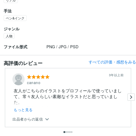
リアル
手法
ペン&インク
ジャンル
人物
ファイル形式
PNG / JPG / PSD
すべての評価・感想をみる
高評価のレビュー
3年以上前
canano
友人がこちらのイラストをプロフィールで使っていまし
て、常々友人らしい素敵なイラストだと思っていまし
た。
パッと目をひくイ...
もっと見る
出品者からの返信