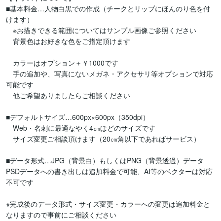
■基本料金…人物白黒での作成（チークとリップにほんのり色を付
けます）

　※お描きできる範囲についてはサンプル画像ご参照ください

　背景色はお好きな色をご指定頂けます

　カラーはオプション＋￥1000です

　手の追加や、写真にないメガネ・アクセサリ等オプションで対応
可能です

　他ご希望ありましたらご相談ください

■デフォルトサイズ…600px×600px（350dpi）

　Web・名刺に最適なやく4㎝ほどのサイズです

　サイズ変更ご相談頂けます（20㎝角以下であればサービス）

■データ形式…JPG（背景白）もしくはPNG（背景透過）データ

PSDデータへの書き出しは追加料金で可能、AI等のベクターは対応
不可です

※完成後のデータ形式・サイズ変更・カラーへの変更は追加料金と
なりますので事前にご相談ください
