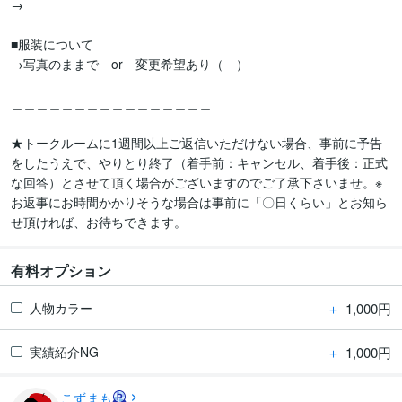
→

■服装について

→写真のままで　or　変更希望あり（　）

＿＿＿＿＿＿＿＿＿＿＿＿＿＿＿＿

★トークルームに1週間以上ご返信いただけない場合、事前に予告
をしたうえで、やりとり終了（着手前：キャンセル、着手後：正式
な回答）とさせて頂く場合がございますのでご了承下さいませ。※
お返事にお時間かかりそうな場合は事前に「〇日くらい」とお知ら
せ頂ければ、お待ちできます。
有料オプション
＋
1,000円
人物カラー
＋
1,000円
実績紹介NG
こずまも