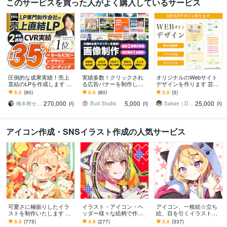
このサービスを買った人がよく購入しているサービス
圧倒的な成果実績！売上
実績多数！クリックされ
オリジナルのWebサイト
直結のLPを作成します Go
る広告バナーを制作しま
デザインを作ります 芸大
ogle・Meta広告で成果！
す ただ作るだけじゃな
生デザイナーがFigmaでデ
5.0
(90)
5.0
(80)
5.0
(3)
原稿ゼロから丸投げOK
い。ターゲットに刺さる
ザインカンプを作成しま
270,000
5,000
25,000
構成をご提案！
す。
橋本務セールスデザインオフィス合同会社
Bud Studio
Sakae｜Design
円
円
円
アイコン作成・SNSイラスト作成の人気サービス
可愛さに極振りしたイラ
イラスト・アイコン・ヘ
アイコン、一枚絵☆立ち
ストを制作いたします ★
ッダー様々な絵柄で作成
絵、目を引くイラスト描
商用利用＆二次利用込
します 商用可！似顔絵・
きます イリアム、サム
5.0
(775)
4.9
(277)
5.0
(337)
み！ミニキャラは小物２
ブログ・インスタ・動画
ネ、live2D、YouTube、歌