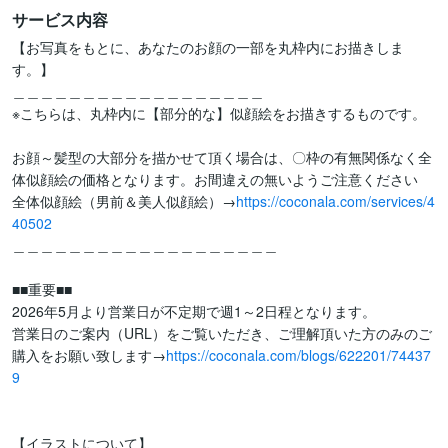
サービス内容
【お写真をもとに、あなたのお顔の一部を丸枠内にお描きしま
す。】

＿＿＿＿＿＿＿＿＿＿＿＿＿＿＿＿＿＿

※こちらは、丸枠内に【部分的な】似顔絵をお描きするものです。

お顔～髪型の大部分を描かせて頂く場合は、〇枠の有無関係なく全
体似顔絵の価格となります。お間違えの無いようご注意ください

全体似顔絵（男前＆美人似顔絵）→
https://coconala.com/services/4
40502
＿＿＿＿＿＿＿＿＿＿＿＿＿＿＿＿＿＿＿

■■重要■■

2026年5月より営業日が不定期で週1～2日程となります。

営業日のご案内（URL）をご覧いただき、ご理解頂いた方のみのご
購入をお願い致します→
https://coconala.com/blogs/622201/74437
9
【イラストについて】
