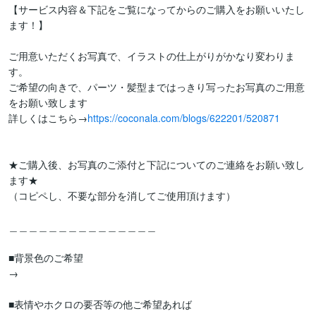
【サービス内容＆下記をご覧になってからのご購入をお願いいたし
ます！】

ご用意いただくお写真で、イラストの仕上がりがかなり変わりま
す。

ご希望の向きで、パーツ・髪型まではっきり写ったお写真のご用意
をお願い致します

詳しくはこちら→
https://coconala.com/blogs/622201/520871
★ご購入後、お写真のご添付と下記についてのご連絡をお願い致し
ます★

（コピペし、不要な部分を消してご使用頂けます）

＿＿＿＿＿＿＿＿＿＿＿＿＿＿＿

■背景色のご希望

→

■表情やホクロの要否等の他ご希望あれば
