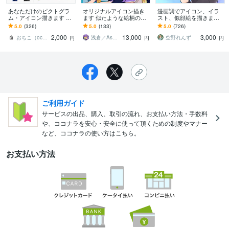
あなただけのピクトグラ
オリジナルアイコン描き
漫画調でアイコン、イラ
ム・アイコン描きます シ
ます 似たような絵柄のア
スト、似顔絵を描きます
ンプル〜ポップまで、世
イコンは嫌だなぁ…と思
立ち絵、表情差分、配
5.0
(326)
5.0
(133)
5.0
(726)
界観に合ったアイコンを
いませんか？
信、歌ってみた、イラス
2,000
13,000
3,000
ご提供します。
ト全般OK
おちこ（ochiko）
浅倉／Asakura
空野れんず
円
円
円
ご利用ガイド
サービスの出品、購入、取引の流れ、お支払い方法・手数料
や、ココナラを安心・安全に使って頂くための制度やマナー
など、ココナラの使い方はこちら。
お支払い方法