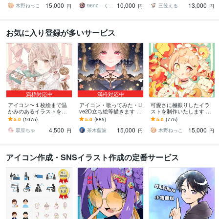
15,000
10,000
13,000
点まで無料！★
配信サムネ等用途様々！
ってみたも
木野ねっこ
96no くろの
三笠える
円
円
円
お気に入り登録が多いサービス
満枠対応中
満枠対応中
アイコン〜１枚絵まで温
アイコン・歌ってみた・Li
可愛さに極振りしたイラ
かみのあるイラストを描
ve2D立ち絵等描きます ち
ストを制作いたします ★
きます ★ココナラ自体が
びキャラや配信用イラス
商用利用＆二次利用込
5.0
(1075)
5.0
(885)
5.0
(775)
初めての方も、お気軽に
ト等、幅広く制作してい
み！ミニキャラは小物２
4,500
15,000
15,000
ご相談ください♪★
ます！
点まで無料！★
黒豆ちゃ
茶木藍波
木野ねっこ
円
円
円
アイコン作成・SNSイラスト作成の定番サービス