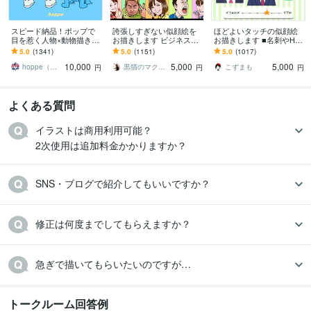
スピード納品！ポップで
誇張しすぎない似顔絵を
ほどよいタッチの似顔絵
目を惹く人物×動物描きま
お描きします ビジネス、
お描きします ■名刺やHP
す 挿絵・動画・グッズな
SNS用アイコン、アバタ
のスタッフ紹介、アイコ
5.0
(1341)
5.0
(1151)
5.0
(1017)
ど鮮やかな配色で個性を
ーなどに！
ンにも使いやすい！
10,000
5,000
5,000
出したい方へ
hoppe（ほっぺ）
黒猫のマクシー
こずまも
円
円
円
よくある質問
イラストは商用利用可能？

2次使用は追加料金かかりますか？
SNS・ブログで紹介してもいいですか？
修正は何度までしてもらえますか？
急ぎで描いてもらいたいのですが…
トークルーム回答例