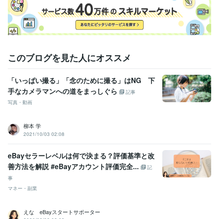
このブログを見た人にオススメ
「いっぱい撮る」「念のために撮る」はNG 下
手なカメラマンへの道をまっしぐら
記事
写真・動画
柳本 学
2021/10/03 02:08
eBayセラーレベルは何で決まる？評価基準と改
善方法を解説 #eBayアカウント評価完全...
記
事
マネー・副業
えな eBayスタートサポーター