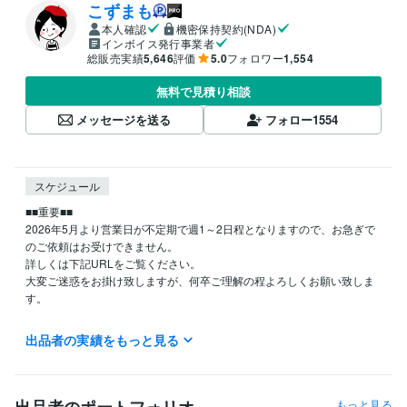
こずまも
本人確認
機密保持契約(NDA)
インボイス発行事業者
総販売実績
5,646
評価
5.0
フォロワー
1,554
無料で見積り相談
メッセージを送る
フォロー
1554
スケジュール
■■重要■■

2026年5月より営業日が不定期で週1～2日程となりますので、お急ぎで
のご依頼はお受けできません。

詳しくは下記URLをご覧ください。

大変ご迷惑をお掛け致しますが、何卒ご理解の程よろしくお願い致しま
す。

【営業日のご案内】

出品者の実績をもっと見る
https://coconala.com/blogs/622201/744379

経験職種
もっと見る