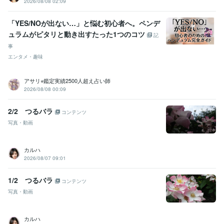
2026/08/08 02:09
「YES/NOが出ない…」と悩む初心者へ。ペンデ
ュラムがピタリと動き出すたった1つのコツ
記
事
エンタメ・趣味
アサリ⭐︎鑑定実績2500人超え占い師
2026/08/08 00:09
2/2 つるバラ
コンテンツ
写真・動画
カルハ
2026/08/07 09:01
1/2 つるバラ
コンテンツ
写真・動画
カルハ