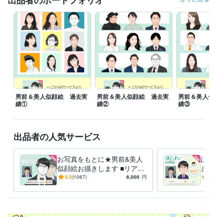
出品者のポートフォリオ
イラストレーター・漫画家 / イラストレーター
経験年数 : 6年
ビジネス・クリエイティブツール
Adobe Photoshop:5年
CLIP STUDIO PAINT:6年
Character Animator:3年
得意分野
イラスト作成・漫画制作
似顔絵
イラスト
男前＆美人似顔絵 過去実
男前＆美人似顔絵 過去実
男前＆美人似
績①
績②
績③
出品者の人気サービス
お写真をもとに★男前&美人
ほど
似顔絵お描きします ■リアル
きし
だけど、お写真よりも親しみ
フ紹
5.0
(1067)
6,000
円
5.0
やすい印象に
すい