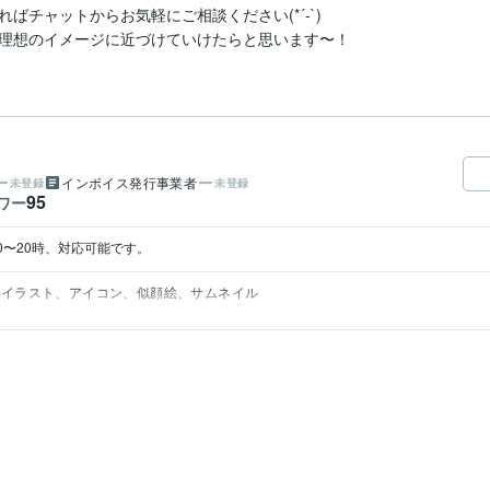
チャットからお気軽にご相談ください(*´-`)

理想のイメージに近づけていけたらと思います〜！
インボイス発行事業者
未登録
未登録
95
ワー
10〜20時、対応可能です。
イラスト、アイコン、似顔絵、サムネイル