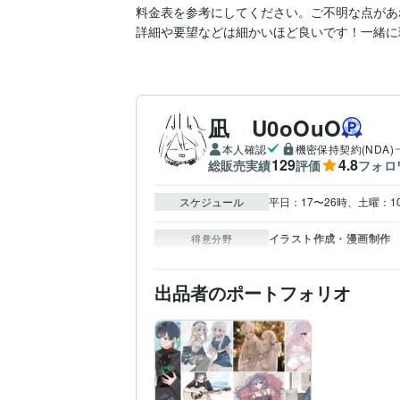
料金表を参考にしてください。ご不明な点があれば
詳細や要望などは細かいほど良いです！一緒に
凪 U0oOuO
本人確認
機密保持契約(NDA)
129
4.8
総販売実績
評価
フォロ
スケジュール
平日：17〜26時、土曜：
イラスト作成・漫画制作
得意分野
出品者のポートフォリオ