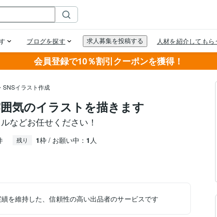
会員登録で10％割引クーポンを獲得！
・SNSイラスト作成
雰囲気のイラストを描きます
イルなどお任せください！
件
1
枠 / お願い中：
1
人
残り
実績を維持した、信頼性の高い出品者のサービスです