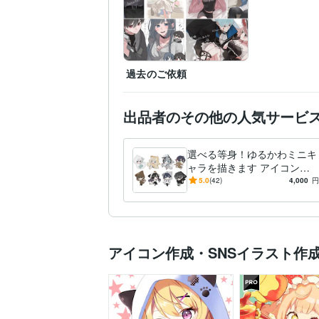
過去のご依頼
出品者のその他の人気サービ
選べる等身！ゆるかわミニキ
ャラを描きます アイコンや
似顔絵、グッズ制作など用途
5.0
(42)
4,000
円
に応じて等身を選べます！
アイコン作成・SNSイラスト作