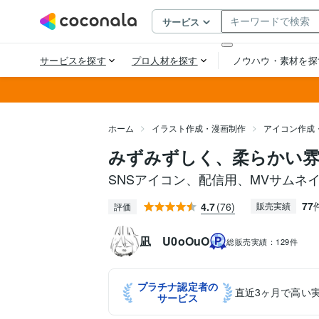
ホーム
イラスト作成・漫画制作
アイコン作成
みずみずしく、柔らかい
SNSアイコン、配信用、MVサムネ
77
4.7
(76)
販売実績
評価
凪 U0oOuO
総販売実績：
129件
プラチナ認定者の
直近3ヶ月で高い
サービス