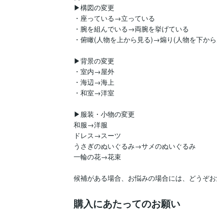
▶︎構図の変更

・座っている→立っている

・腕を組んでいる→両腕を挙げている

・俯瞰(人物を上から見る)→煽り(人物を下から見
▶︎背景の変更

・室内→屋外

・海辺→海上

・和室→洋室

▶︎服装・小物の変更

和服→洋服

ドレス→スーツ

うさぎのぬいぐるみ→サメのぬいぐるみ

一輪の花→花束

候補がある場合、お悩みの場合には、どうぞお
購入にあたってのお願い