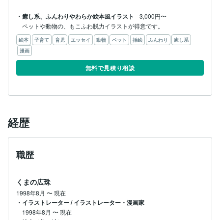
・癒し系、ふんわりやわらか絵本風イラスト
3,000円〜
ペットや動物の、もこふわ脱力イラストが得意です。
絵本
子育て
育児
エッセイ
動物
ペット
挿絵
ふんわり
癒し系
漫画
無料で見積り相談
経歴
職歴
くまの広珠
1998年8月
〜
現在
・イラストレーター / イラストレーター・漫画家
1998年8月
〜
現在