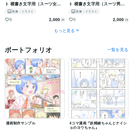
ト 横書き文字用（スーツ女性×
ト 横書き文字用（スーツ男性×
若夫婦）PNGデータ
高齢者夫婦）PNGデータ
画像・イラスト
画像・イラスト
2,000
2,000
0
0
円
円
もっと見る
ポートフォリオ
一覧を見る
漫画制作サンプル
4コマ漫画『妖精綾ちゃんとナイシ
ョのヨウちゃん』