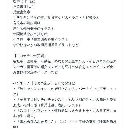
絵本（作・絵） 

児童書挿し絵 

児童書文章 

小学生向け科学の本、食育本などのイラストと解説漫画 

育児本の解説漫画 

厚生労働省冊子のイラスト

新聞掲載小説の挿し絵 

小学校・中学校道徳教科書イラスト 

小学校せいかつ教師用指導書イラストなど 

【ココナラでの実績】

福祉系、医療系、不動産、塾などの広告マンガ・新ビジネスの紹介
マンガ・新商品の紹介マンガ・お客様の体験をエッセイマンガ化・
お客様作の絵本イラストなど

ペンネーム【くまの広珠】としての活動 

・『綾ちゃんはナイショの妖精さん』ナンバーナイン（電子コミッ
ク）

・『子育てはピンチがチャンス！～乳幼児期のこどもの発達と愛着
形成』福村出版（育児漫画、表紙イラスト）

・『スマホ・タブレットと健康的につき合える子どもの育て方』日
本標準（漫画） 

・『眠れぬ森のお医者さん』〈上〉〈下〉主婦の友社（睡眠医療漫
画）
