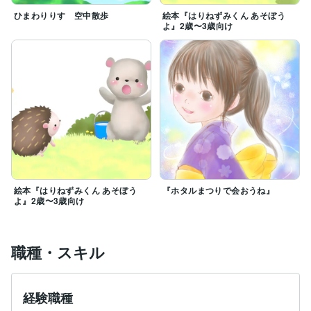
ひまわりりす 空中散歩
絵本『はりねずみくん あそぼう
よ』2歳〜3歳向け
絵本『はりねずみくん あそぼう
『ホタルまつりで会おうね』
よ』2歳〜3歳向け
職種・スキル
経験職種