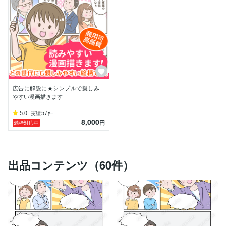
広告に解説に★シンプルで親しみ
やすい漫画描きます
5.0
57
実績
件
8,000
円
満枠対応中
出品コンテンツ（60件）