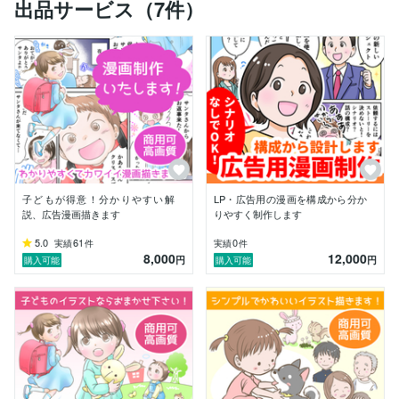
出品サービス（7件）
子どもが得意！分かりやすい解
LP・広告用の漫画を構成から分か
説、広告漫画描きます
りやすく制作します
5.0
61
0
実績
件
実績
件
8,000
12,000
円
円
購入可能
購入可能