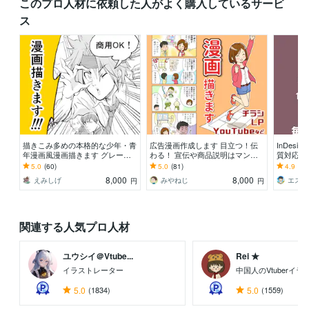
このプロ人材に依頼した人がよく購入しているサービ
ス
描きこみ多めの本格的な少年・青
広告漫画作成します 目立つ！伝
InDes
年漫画風漫画描きます グレード
わる！ 宣伝や商品説明はマンガ
質対応し
の高い漫画で見てる人を引き付け
がオススメです
役オペレ
5.0
(60)
5.0
(81)
4.9
(11
ます！（印刷可能）
8,000
8,000
えみしげ
みやねじ
円
円
関連する人気プロ人材
ユウシイ＠Vtube...
Rei ★
イラストレーター
中国人のVtuberイ
5.0
(1834)
5.0
(1559)