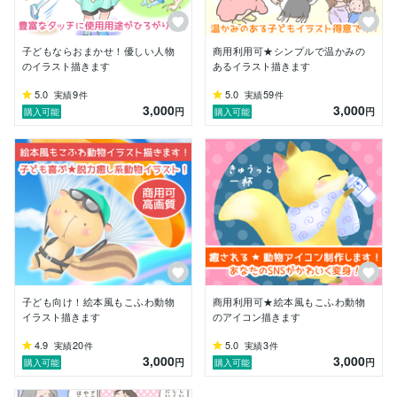
子どもならおまかせ！優しい人物
商用利用可★シンプルで温かみの
のイラスト描きます
あるイラスト描きます
5.0
9
5.0
59
実績
件
実績
件
3,000
3,000
円
円
購入可能
購入可能
子ども向け！絵本風もこふわ動物
商用利用可★絵本風もこふわ動物
イラスト描きます
のアイコン描きます
4.9
20
5.0
3
実績
件
実績
件
3,000
3,000
円
円
購入可能
購入可能