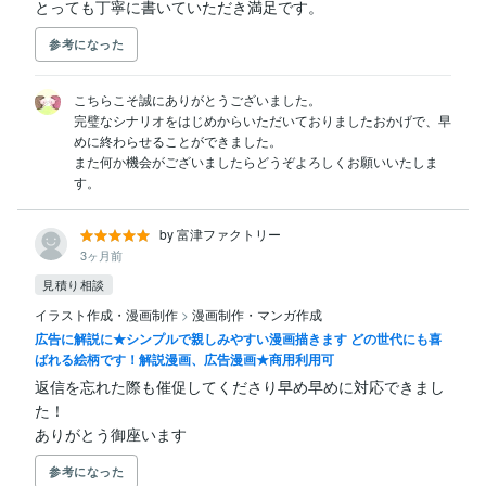
とっても丁寧に書いていただき満足です。
参考になった
こちらこそ誠にありがとうございました。

完璧なシナリオをはじめからいただいておりましたおかげで、早
めに終わらせることができました。

また何か機会がございましたらどうぞよろしくお願いいたしま
す。
by 富津ファクトリー
3ヶ月前
見積り相談
イラスト作成・漫画制作
>
漫画制作・マンガ作成
広告に解説に★シンプルで親しみやすい漫画描きます どの世代にも喜
ばれる絵柄です！解説漫画、広告漫画★商用利用可
返信を忘れた際も催促してくださり早め早めに対応できまし
た！

ありがとう御座います
参考になった