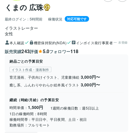
くまの 広珠
最終ログイン：
5時間前
稼働状況
対応可能です
イラストレーター
女性
本人確認
機密保持契約(NDA)
インボイス発行事業者
未登録
243
5.0
118
販売実績
評価
フォロワー
納品ごとの予算目安
イラスト作成・漫画制作
3,000円〜
育児漫画、子供向けイラスト、児童書挿絵
3,000円〜
癒し系、ふんわりやわらか絵本風イラスト
継続（時給/月給）の予算目安
1,500円
時間単価：
1週間の稼働日数：
週5日以上
1日の稼働時間：
8時間
稼働時間帯：
平日日中、平日夜間、土日・祝日
勤務場所：
フルリモート