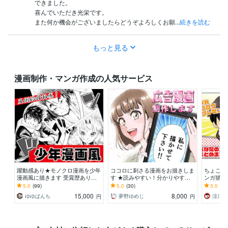
できました。

喜んでいただき光栄です。

また何か機会がございましたらどうぞよろしくお願...
続きを読む
もっと見る
漫画制作・マンガ作成の人気サービス
躍動感あり★モノクロ漫画を少年
ココロに刺さる漫画をお描きしま
ちょこっ
漫画風に描きます 受賞歴あり！
す ★読みやすい！分かりやす
ンガ描き
躍動感が得意です！オリジナル漫
い！目に留まる漫画をお描きしま
てなくて
5.0
(99)
5.0
(30)
5.0
(62
画を作りませんか？
す！★
きましょ
15,000
8,000
ゆゆぱんち
夢野ゆめじ
涼川。
円
円