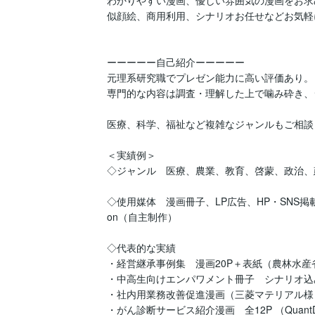
似顔絵、商用利用、シナリオお任せなどお気軽
ーーーーー自己紹介ーーーーー

元理系研究職でプレゼン能力に高い評価あり。

専門的な内容は調査・理解した上で噛み砕き、
医療、科学、福祉など複雑なジャンルもご相談
＜実績例＞

◇ジャンル　医療、農業、教育、啓蒙、政治、建
◇使用媒体　漫画冊子、LP広告、HP・SNS掲載
on（自主制作）

◇代表的な実績

・経営継承事例集　漫画20P＋表紙（農林水産省
・中高生向けエンパワメント冊子　シナリオ込み
・社内用業務改善促進漫画（三菱マテリアル様）
・がん診断サービス紹介漫画　全12P （QuantDe