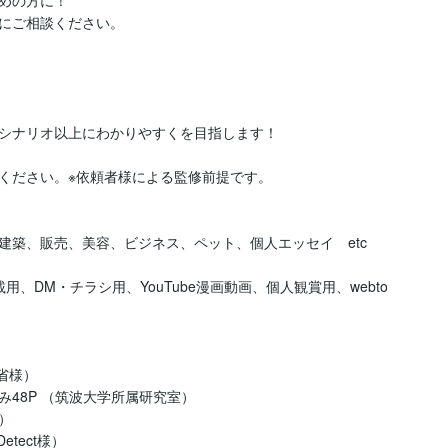
にご相談ください。

シナリオ以上にわかりやすくを目指します！

ください。※依頼者様による監修前提です。

築、販売、美容、ビジネス、ペット、個人エッセイ　etc

用、DM・チラシ用、YouTube漫画動画、個人観賞用、webto
様）　

48P （筑波大学所属研究室）



tect様）
