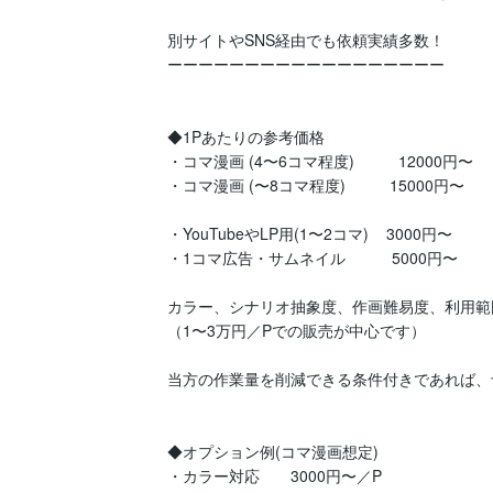
別サイトやSNS経由でも依頼実績多数！

ーーーーーーーーーーーーーーーーーー

◆1Pあたりの参考価格

・コマ漫画 (4〜6コマ程度)          12000円〜

・コマ漫画 (〜8コマ程度)          15000円〜

・YouTubeやLP用(1〜2コマ)    3000円〜

・1コマ広告・サムネイル　　　5000円〜  

カラー、シナリオ抽象度、作画難易度、利用範
（1〜3万円／Pでの販売が中心です）

当方の作業量を削減できる条件付きであれば、
◆オプション例(コマ漫画想定)

・カラー対応　　3000円〜／P
