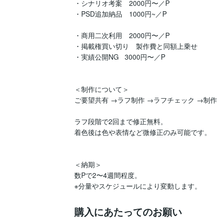
・シナリオ考案　2000円〜／P

・PSD追加納品　1000円~／P

・商用二次利用　2000円〜／P

・掲載権買い切り　製作費と同額上乗せ

・実績公開NG   3000円〜／P

＜制作について＞

ご要望共有 →ラフ制作 →ラフチェック →制作 
ラフ段階で2回まで修正無料。

着色後は色や表情など微修正のみ可能です。

＜納期＞

数Pで2〜4週間程度。

購入にあたってのお願い