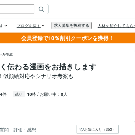
会員登録で10％割引クーポンを獲得！
ンガ作成
く伝わる漫画をお描きします
！似顔絵対応やシナリオ考案も
4
件
10
枠 / お願い中：
0
人
残り
質問
評価・感想
お気に入り（353）