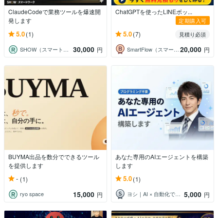
ClaudeCodeで業務ツールを爆速開
ChatGPTを使ったLINEボッ...
発します
定期購入可
5.0
5.0
(1)
(7)
見積り必須
30,000
20,000
SHOW（スマートワーク）
SmartFlow（スマートフロー）
円
円
BUYMA出品を数分でできるツール
あなた専用のAIエージェントを構築
を提供します
します
-
5.0
(1)
(1)
15,000
5,000
ryo space
ヨシ｜AI × 自動化で「面倒」を消す人
円
円