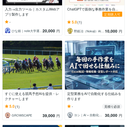
入力→出力ツール｜カスタムWebア
ChatGPTで面倒な事務作業を自...
プリ製作します
定期購入可
-
5.0
(1)
20,000
10,000
ひな姫｜note大学運営｜収益化運用支援
円
野鍛冶（Nokaji）AI業務自動化
円
すぐに使える競馬予想AIを提供・レ
定型業務をAIで自動化する仕組みを
クチャーします
作ります
-
5.0
(1)
見積り必須
30,000
39,000
ヨシ｜AI × 自動化で「面倒」を消す人
円
GROWSCAPE
円