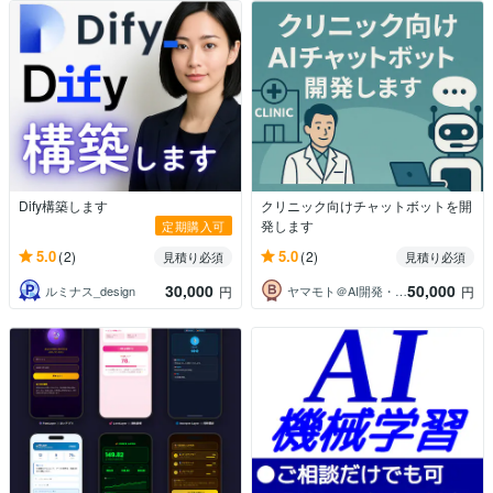
Dify構築します
クリニック向けチャットボットを開
発します
定期購入可
5.0
5.0
(2)
(2)
見積り必須
見積り必須
30,000
50,000
ルミナス_design
ヤマモト＠AI開発・業務自動化
円
円