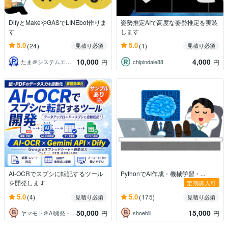
DifyとMakeやGASでLINEbot作りま
姿勢推定AIで高度な姿勢推定を実装
す
します
5.0
5.0
(24)
(1)
見積り必須
見積り必須
10,000
4,000
たま＠システムエンジニア
chipindale88
円
円
AI-OCRでスプシに転記するツール
PythonでAI作成・機械学習・...
を開発します
定期購入可
5.0
5.0
(4)
(175)
見積り必須
見積り必須
50,000
15,000
ヤマモト＠AI開発・業務自動化
shoebill
円
円