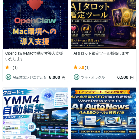
OpenclawをMacで動かす導入支援
AIタロット鑑定ツール販売します
いたします
-
5.0
(1)
(1)
6,000
6,500
AI企業エンジニアとも
ツキ・オラクル
円
円