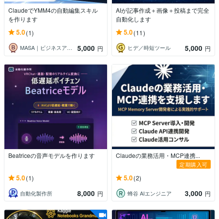
ClaudeでYMM4の自動編集スキル
AIが記事作成＋画像＋投稿まで完全
を作ります
自動化します
5.0
5.0
(1)
(11)
5,000
5,000
MASA｜ビジネスアニメーション制作
ヒデ／時短ツール
円
円
Beatriceの音声モデルを作ります
Claudeの業務活用・MCP連携...
定期購入可
5.0
5.0
(1)
(2)
8,000
3,000
自動化製作所
蜂谷 AIエンジニア
円
円