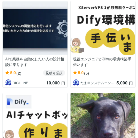
AIで業務を自動化したい人の設計相
現役エンジニアがDifyの環境構築手
談に乗ります
伝います
5.0
5.0
(2)
(5)
見積り必須
10,000
5,000
DIGI LINE
たま＠システムエンジニア
円
円