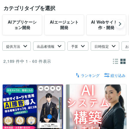
カテゴリタイプを選択
AIアプリケーシ
AIエージェント
AI Webサイト制
ョン開発
開発
作・開発
提供方法
出品者情報
予算
日時指定
お
2,189
件中
1 - 60
件表示
ランキング
絞り込み