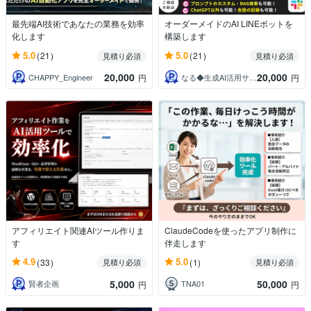
最先端AI技術であなたの業務を効率
オーダーメイドのAI LINEボットを
化します
構築します
5.0
5.0
(21)
(21)
見積り必須
見積り必須
20,000
20,000
CHAPPY_Engineer
なる◆生成AI活用サポート
円
円
アフィリエイト関連AIツール作りま
ClaudeCodeを使ったアプリ制作に
す
伴走します
4.9
5.0
(33)
(1)
見積り必須
見積り必須
5,000
50,000
賢者企画
TNA01
円
円