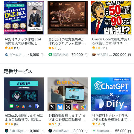
AI受付スタッフ作成｜24
自分だけの地方競馬AIが
Claude Codeで御社専用AI
時間無人で接客対応しま
作れるプログラム提供し
を構築します 即コスト削
す 眠っているPC・サイネ
ます 誰でも簡単に勝率予
減！業務6領域のAIを御社
4.9
(11)
5.0
(2)
5.0
(11)
ージが、話して案内するA
測できる！データ追加で
用にカスタマイズして納
48,000
70,000
200,000
I接客！
最高精度を目指そう！
品
ゲームスタジオRYUXiA┆リュクシア
競馬AIラボ
ぞろ屋｜勝てるホームページ作成会社
円
円
円
定番サービス
AIChatBot開発します AIに
SNS自動投稿します さま
社内資料をナレッジ学習
よる自動応答で、知識の
ざまなSNSに自動投稿し
させたDifyを構築します
問い合わせ・作業を効率
よう
情報漏洩ゼロのセキュア
5.0
(9)
5.0
(1)
5.0
(5)
化
な環境で、社内ナレッジ
10,000
8,000
55,000
をAI化します。
AidxelSystems
AidxelSystems
keumaru／けうまる
円
円
円