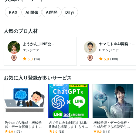
RAG
AI 開発
AI開発
Dify\
人気のプロ人材
ようかん_LINE公...
ヤマモト＠AI開発・...
エンジニア
ITエンジニア
5.0
(14)
5.0
(159)
すべて見る
お気に入り登録が多いサービス
PythonでAI作成・機械学
AIで常に自動対応するLIN
機械学習・データ分析・
習・データ解析します 京
E Botを構築します もう
生成AI何でも相談受付ま
大博士・米国研究経験者
「よくある質問」対応はA
す あなたの生成AI、本当
5.0
(175)
5.0
(53)
5.0
(141)
が、高品質なAIソリュー
Iにお任せ！数百件の実績
に正しく動いています