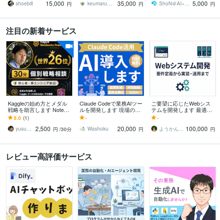
15,000
35,000
5,000
ションを提供
アリ。
か？
shoebill
keumaru／けうまる
ShoN＠AI×SE⭐大幅アップデート！
円
円
円
注目の新着サービス
Kaggleの始め方とメダル
Claude Codeで業務AIツー
ご要望に応じたWebシス
戦略を助言します Notebo
ルを開発します 現場の課
テムを開発します 最適な
oks世界26位が次の一手を
題整理から設計・開発・
実現方法をご提案し、実
5.0
(1)
-
-
具体化
導入まで、専用AIを形に
装するプロフェッショナ
2,500
20,000
100,000
します
ルサービス
yusuke_togashi
Washoku
ようかん_LINE公式アカウント構築
円
/30分
円
円
レビュー高評価サービス