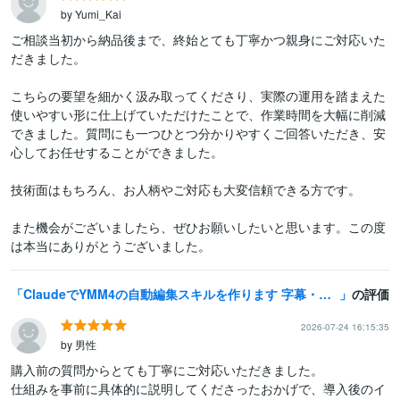
by Yumi_Kai
ご相談当初から納品後まで、終始とても丁寧かつ親身にご対応いた
だきました。

こちらの要望を細かく汲み取ってくださり、実際の運用を踏まえた
使いやすい形に仕上げていただけたことで、作業時間を大幅に削減
できました。質問にも一つひとつ分かりやすくご回答いただき、安
心してお任せすることができました。

技術面はもちろん、お人柄やご対応も大変信頼できる方です。

また機会がございましたら、ぜひお願いしたいと思います。この度
は本当にありがとうございました。
ClaudeでYMM4の自動編集スキルを作ります 字幕・表情・カメラ・画像挿入まで、面倒な編集をAIが自動化
の評価
2026-07-24 16:15:35
by 男性
購入前の質問からとても丁寧にご対応いただきました。

仕組みを事前に具体的に説明してくださったおかげで、導入後のイ