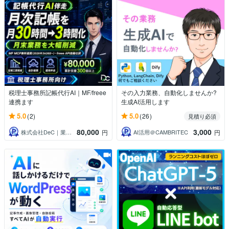
税理士事務所記帳代行AI｜MF/freee
その入力業務、自動化しませんか?
連携ます
生成AI活用します
5.0
5.0
(2)
(26)
見積り必須
80,000
3,000
株式会社DeC｜業務自動化を100社支援
AI活用＠CAMBRITEC
円
円