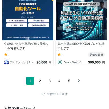
生成AIであなた専用の"動く業務ツ
完全自動のSEO特化型AIブログを構
ール"を作ります
築します
-
-
見積り必須
20,000
300,000
アルデノヴァ｜AI・システム開発
Future Sync K
円
円
1
2
3
4
5
2,189
件中
1 - 60
件
人気のキーワード