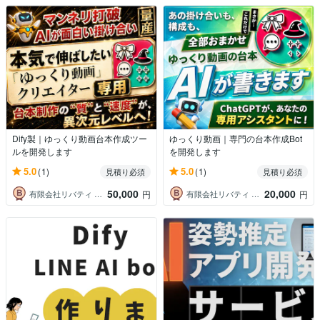
Dify製｜ゆっくり動画台本作成ツー
ゆっくり動画｜専門の台本作成Bot
ルを開発します
を開発します
5.0
5.0
(1)
(1)
見積り必須
見積り必須
50,000
20,000
有限会社リバティ 大北章史
有限会社リバティ 大北章史
円
円