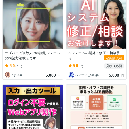
ラズパイで複数人の顔識別システム
AIシステムの開発・修正・相談承
の構築方法教えます
り...
定期購入可
5.0
5.0
(10)
(7)
見積り必須
5,000
5,000
tkj1960
ルミナス_design
円
円