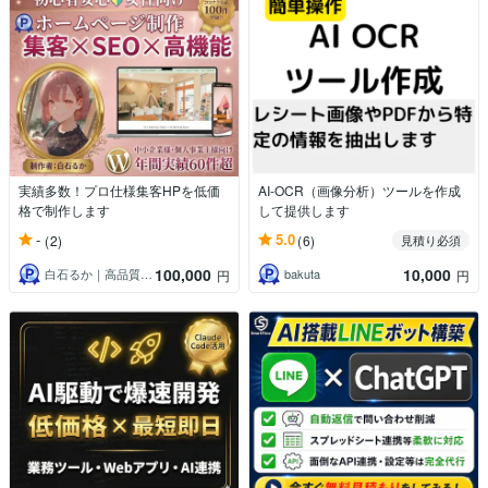
実績多数！プロ仕様集客HPを低価
AI-OCR（画像分析）ツールを作成
格で制作します
して提供します
-
5.0
(2)
(6)
見積り必須
100,000
10,000
白石るか｜高品質な寄り添いHP制作
bakuta
円
円