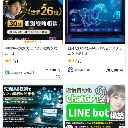
予約受付中
Kaggleの始め方とメダル戦略を助
自分だけの競馬AIが作れるプログラ
言します
ムを提供します
5.0
5.0
(1)
(3)
2,500
70,000
円
競馬AIラボ
円
yusuke_togashi
(30分)