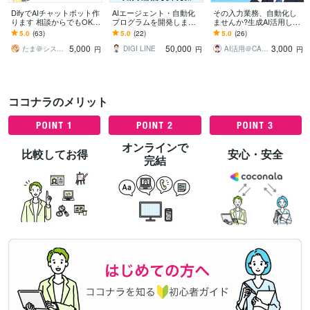
DifyでAIチャットボット作
AIエージェント・自動化
その入力業務、自動化し
ります 相談からでもOK！
プログラムを開発します
ませんか?生成AI活用しま
Dify×AIチャットボット導
日常業務を効率化するツ
す AIエージェントで、
5.0
(63)
5.0
(22)
5.0
(26)
入支援します
ール作成します
日々の入力業務を自動
5,000
50,000
3,000
化・効率化
たま＠システムエンジニア
DIGI LINE
AI活用＠CAMBRITEC
円
円
円
ココナラのメリット
オンラインで
比較してお得
安心・安全
完結