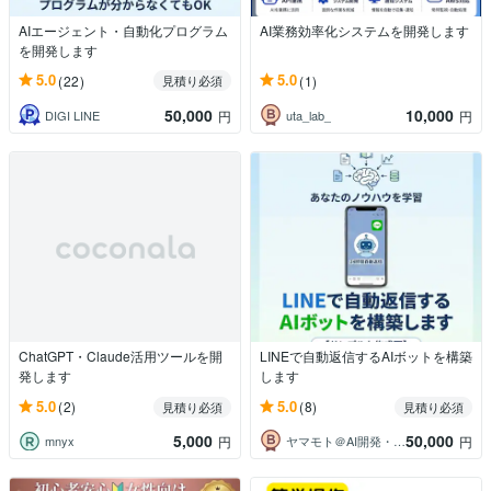
AIエージェント・自動化プログラム
AI業務効率化システムを開発します
を開発します
5.0
5.0
(22)
(1)
見積り必須
50,000
10,000
DIGI LINE
uta_lab_
円
円
ChatGPT・Claude活用ツールを開
LINEで自動返信するAIボットを構築
発します
します
5.0
5.0
(2)
(8)
見積り必須
見積り必須
5,000
50,000
mnyx
ヤマモト＠AI開発・業務自動化
円
円