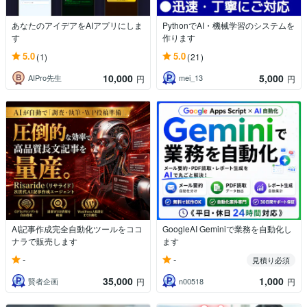
あなたのアイデアをAIアプリにしま
PythonでAI・機械学習のシステムを
す
作ります
5.0
5.0
(1)
(21)
10,000
5,000
AIPro先生
mei_13
円
円
AI記事作成完全自動化ツールをココ
GoogleAI Geminiで業務を自動化し
ナラで販売します
ます
-
-
見積り必須
35,000
1,000
賢者企画
n00518
円
円