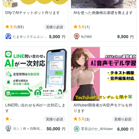
DifyでAIチャットボット作ります
AIを使った画像検出基礎を教えます
5.0
5.0
(63)
(1)
見積り必須
5,000
9,500
たま＠システムエンジニア
tkj1960
円
円
LINE問い合わせをAIが一次対応しま
AIVtuber開発者がAI音声モデルを作
す
ります
-
5.0
見積り必須
(3)
見積り必須
50,000
6,000
ヨシ｜AI × 自動化で「面倒」を消す人
円
零音ほのか_AIVtuber
円