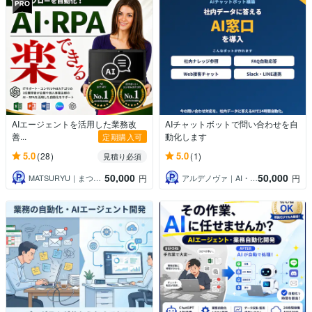
AIエージェントを活用した業務改
AIチャットボットで問い合わせを自
善...
動化します
定期購入可
5.0
5.0
(28)
(1)
見積り必須
50,000
50,000
MATSURYU｜まつりゅう
アルデノヴァ｜AI・システム開発
円
円