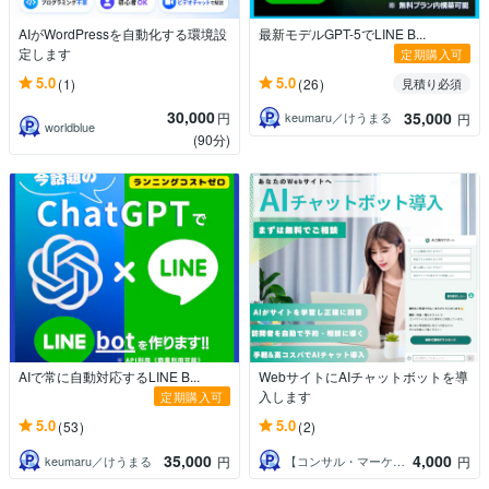
AIがWordPressを自動化する環境設
最新モデルGPT-5でLINE B...
定します
定期購入可
5.0
5.0
(1)
(26)
見積り必須
30,000
35,000
円
keumaru／けうまる
円
worldblue
(90分)
AIで常に自動対応するLINE B...
WebサイトにAIチャットボットを導
入します
定期購入可
5.0
5.0
(53)
(2)
35,000
4,000
keumaru／けうまる
【コンサル・マーケ・エンジニア】Dai
円
円