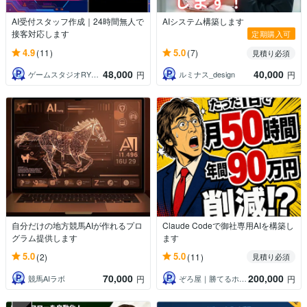
AI受付スタッフ作成｜24時間無人で
AIシステム構築します
接客対応します
定期購入可
4.9
5.0
(11)
(7)
見積り必須
48,000
40,000
ゲームスタジオRYUXiA┆リュクシア
ルミナス_design
円
円
自分だけの地方競馬AIが作れるプロ
Claude Codeで御社専用AIを構築し
グラム提供します
ます
5.0
5.0
(2)
(11)
見積り必須
70,000
200,000
競馬AIラボ
ぞろ屋｜勝てるホームページ作成会社
円
円