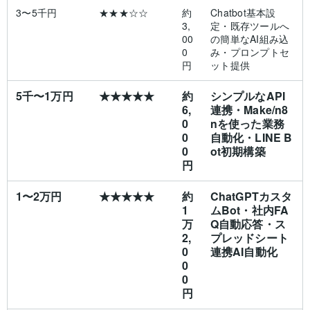
3〜5千円
★★★☆☆
約
Chatbot基本設
3,
定・既存ツールへ
00
の簡単なAI組み込
0
み・プロンプトセ
円
ット提供
5千〜1万円
★★★★★
約
シンプルなAPI
6,
連携・Make/n8
0
nを使った業務
0
自動化・LINE B
0
ot初期構築
円
1〜2万円
★★★★★
約
ChatGPTカスタ
1
ムBot・社内FA
万
Q自動応答・ス
2,
プレッドシート
0
連携AI自動化
0
0
円