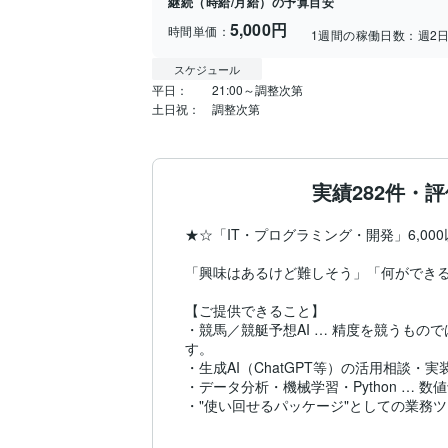
継続（時給/月給）の予算目安
5,000円
時間単価：
1週間の稼働日数：
週2
スケジュール
平日：　　21:00～調整次第

土日祝：　調整次第
実績282件・
★☆「IT・プログラミング・開発」6,000
「興味はあるけど難しそう」「何ができる
【ご提供できること】

・競馬／競艇予想AI … 精度を競うも
す。

・生成AI（ChatGPT等）の活用相談・
・データ分析・機械学習・Python … 
・"使い回せるパッケージ"としての業務ツ
初心者の「まず何から？」というご相談も