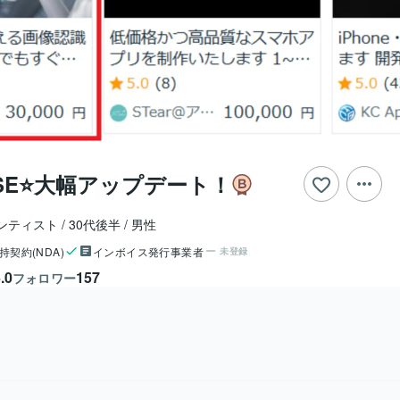
I×SE⭐大幅アップデート！
エンティスト
30代後半
男性
持契約(NDA)
インボイス発行事業者
未登録
.0
157
フォロワー