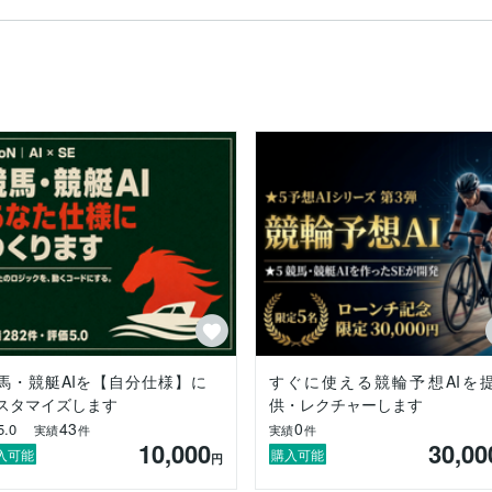
。

論理的に考える土台を作りました。

／システムエンジニアとして10年以上、システムの構築から運用まで幅
務と並行して独学でスキルを磨いてきました。

生きると思って学びなさい」を合言葉に、今日も学び続けています。
馬・競艇AIを【自分仕様】に
すぐに使える競輪予想AIを
スタマイズします
供・レクチャーします
43
0
5.0
実績
件
実績
件
10,000
30,00
入可能
購入可能
円