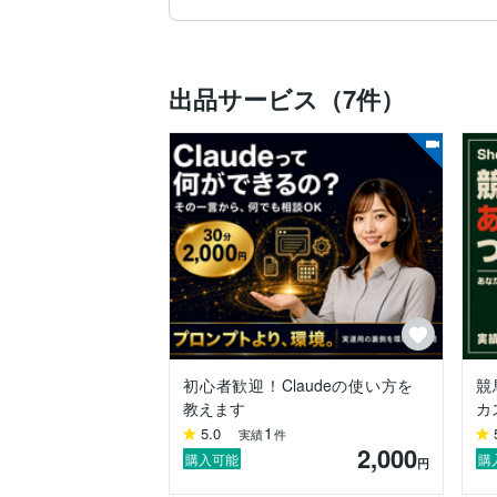
【ちょっとだけ自己紹介】

データ分析・AI・スノボ好きの4児の父です
学生時代は情報系の学部で数学を専攻し、
出品サービス（7件）
社会人になってからは大手企業でインフラ
その中でAI・データ分析にも惹かれ、業
「明日死ぬと思って生きなさい。永遠に
初心者歓迎！Claudeの使い方を
競
教えます
カ
1
5.0
実績
件
2,000
購入可能
購
円