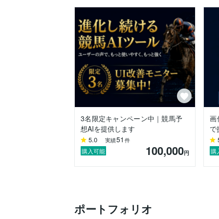
3名限定キャンペーン中｜競馬予
画
想AIを提供します
で
51
5.0
実績
件
100,000
購入可能
購
円
ポートフォリオ