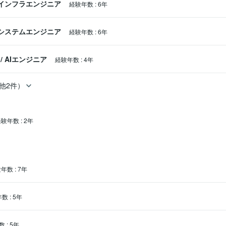
インフラエンジニア
経験年数
:
6年
システムエンジニア
経験年数
:
6年
/
AIエンジニア
経験年数
:
4年
他2件）
経験年数
:
2年
験年数
:
7年
年数
:
5年
数
:
5年