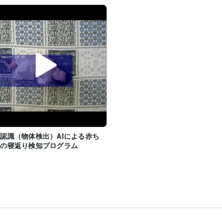
認識（物体検出）AIによる赤ち
んの寝返り検知プログラム