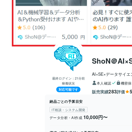
ShoN＠A
AI×SE×データサイ
最終ログイン：
21分前
本人確認
機密保
稼働状況
対応可能です
283
5
販売実績
評価
納品ごとの予算目安
IT相談・システム開発
10,000円〜
データ分析・AI作成