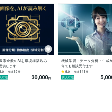
像系全般のAIを環境構築込み
機械学習・データ分析・生成A
提供します
何でも相談受付ます
35
141
5.0
5.0
実績
件
実績
件
30,000
5,00
入可能
購入可能
円