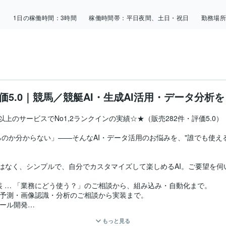
日
1日の稼働時間：
3時間
稼働時間帯：
平日夜間、土日・祝日
勤務場
評価5.0｜競馬／競艇AI・生成AI活用・データ分析
以上のサービスでNo1,2ランクインの実績☆★（販売282件・評価5.0）

のか分からない」——そんなAI・データ活用のお悩みを、"誰でも使える
のではなく、シンプルで、自分でカスタマイズして楽しめるAI。ご要望を
実装 … 「業務にどう使う？」のご相談から、組み込み・自動化まで。

数値予測・画像認識・分析のご相談から実装まで。

ール開発

もっと見る
大歓迎です。まずはお気軽にメッセージ・見積り相談をどうぞ。
