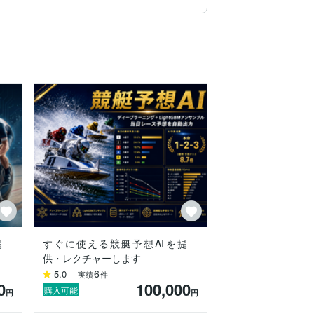
広く経験。

提
すぐに使える競艇予想AIを提
供・レクチャーします
6
5.0
実績
件
0
100,000
購入可能
円
円