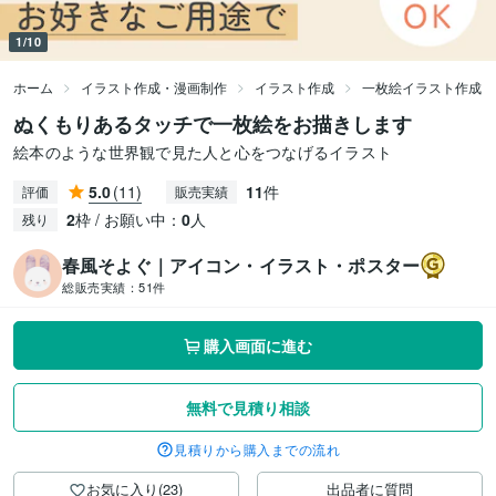
1/10
ホーム
イラスト作成・漫画制作
イラスト作成
一枚絵イラスト作成
ぬくもりあるタッチで一枚絵をお描きします
絵本のような世界観で見た人と心をつなげるイラスト
5.0
(11)
11
件
評価
販売実績
2
枠 / お願い中：
0
人
残り
春風そよぐ｜アイコン・イラスト・ポスター
総販売実績：
51件
購入画面に進む
無料で見積り相談
見積りから購入までの流れ
お気に入り(23)
出品者に質問