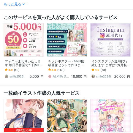
もっと見る
このサービスを買った人がよく購入しているサービス
フォローまわりいたしま
チラシポスター・SNS投
インスタグラム運用代行
す 毎日手作業で１日50ア
稿画像セットで作ります
致します まずは1カ月私共
クションいたします。
パーツ制限無し！修正回
へお任せ下さい。
4.9
(19)
5.0
(163)
4.9
(78)
数無制限！
5,000
10,000
20,000
smile2525t
ALPHA Design_RINGO
smile2525t
円
円
円
一枚絵イラスト作成の人気サービス
満枠対応中