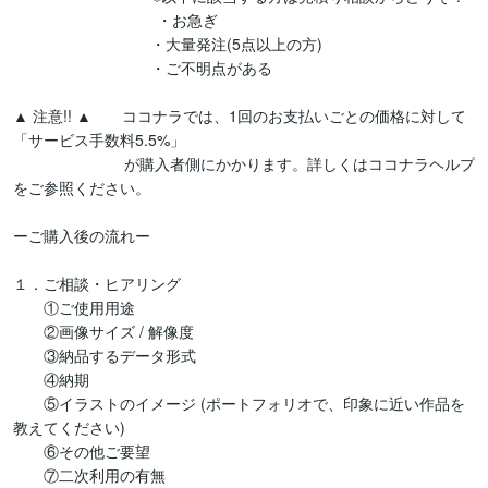
　　　　　　    　　 ・お急ぎ

　　　　　　　　　・大量発注(5点以上の方)

　　　　　　　　　・ご不明点がある

▲ 注意!! ▲　　ココナラでは、1回のお支払いごとの価格に対して
「サービス手数料5.5%」

　　　　　　　 が購入者側にかかります。詳しくはココナラヘルプ
をご参照ください。

ーご購入後の流れー

１．ご相談・ヒアリング

　　①ご使用用途

　　②画像サイズ / 解像度

　　③納品するデータ形式

　　④納期

　　⑤イラストのイメージ (ポートフォリオで、印象に近い作品を
教えてください)

　　⑥その他ご要望

　　⑦二次利用の有無
