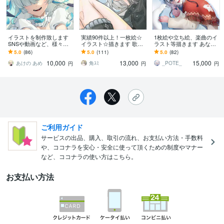
イラストを制作致します
実績90件以上！一枚絵☆
1枚絵や立ち絵、楽曲のイ
SNSや動画など、様々な
イラスト☆描きます 歌っ
ラスト等描きます あなた
用途に
てみた/オリジナルMVイラ
のやりたい！を応援しま
5.0
(86)
5.0
(111)
5.0
(82)
スト制作✨
す
10,000
13,000
15,000
あけの あめ
角ｽﾐ
_POTE_
円
円
円
ご利用ガイド
サービスの出品、購入、取引の流れ、お支払い方法・手数料
や、ココナラを安心・安全に使って頂くための制度やマナー
など、ココナラの使い方はこちら。
お支払い方法