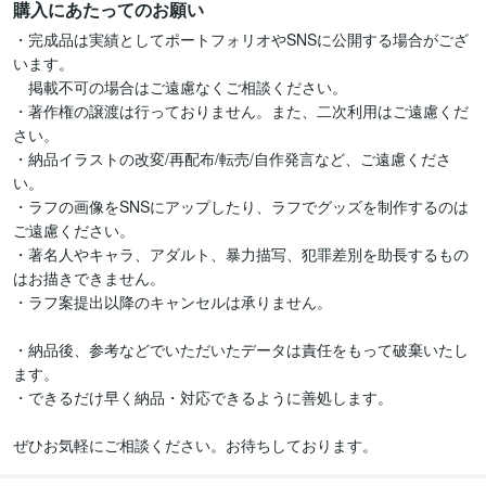
購入にあたってのお願い
・完成品は実績としてポートフォリオやSNSに公開する場合がござ
います。

　掲載不可の場合はご遠慮なくご相談ください。

・著作権の譲渡は行っておりません。また、二次利用はご遠慮くだ
さい。

・納品イラストの改変/再配布/転売/自作発言など、ご遠慮くださ
い。

・ラフの画像をSNSにアップしたり、ラフでグッズを制作するのは
ご遠慮ください。

・著名人やキャラ、アダルト、暴力描写、犯罪差別を助長するもの
はお描きできません。

・ラフ案提出以降のキャンセルは承りません。

・納品後、参考などでいただいたデータは責任をもって破棄いたし
ます。

・できるだけ早く納品・対応できるように善処します。

ぜひお気軽にご相談ください。お待ちしております。