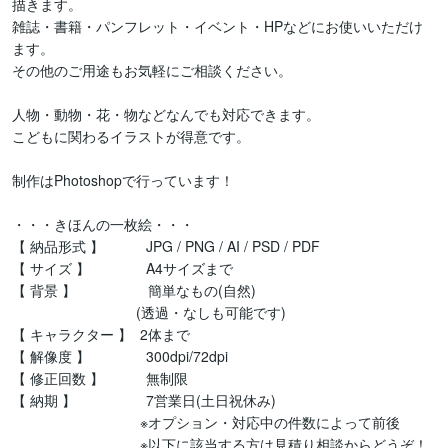
描きます。

雑誌・書籍・パンフレット・イベント・HPなどにお使いいただけ
ます。

その他のご用途もお気軽にご相談ください。

人物・動物・花・物などなんでも対応できます。

こどもに関わるイラストが得意です。

制作はPhotoshopで行っています！

・・・きほんの一枚絵・・・

【 納品形式 】　　　JPG / PNG / AI / PSD / PDF 

【 サイズ 】　　　　A4サイズまで

【 背景 】　　　   　 簡単なもの(自然)

　　　　　　　　   (透過・なしも可能です)

【 キャラクター 】  2体まで

【 解像度 】　　　　300dpi/72dpi

【 修正回数 】　　　無制限

【 納期 】　　　　　7営業日(土日祝休み)

　　　　　　　　    ※オプション・対応中の件数によって前後

　　　　　　　　    ※以下に該当する方は見積り相談からどうぞ！
