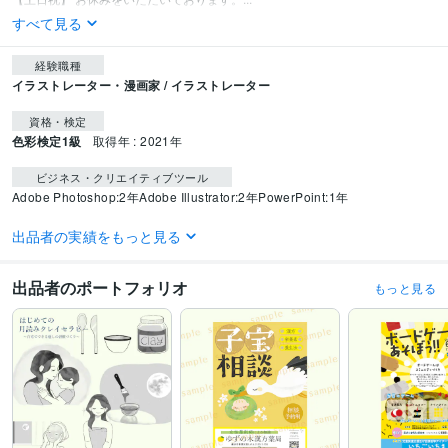
すべて見る
経験職種
イラストレーター・漫画家 / イラストレーター
資格・検定
色彩検定1級
取得年 : 2021年
ビジネス・クリエイティブツール
Adobe Photoshop:2年
Adobe Illustrator:2年
PowerPoint:1年
得意分野
出品者の実績をもっと見る
イラスト作成・漫画制作
一枚絵イラスト作成
アイコン作成
保育業界 こども
出品者のポートフォリオ
もっと見る
学歴
広島市立大学
2014年3月 ~ 2018年2月