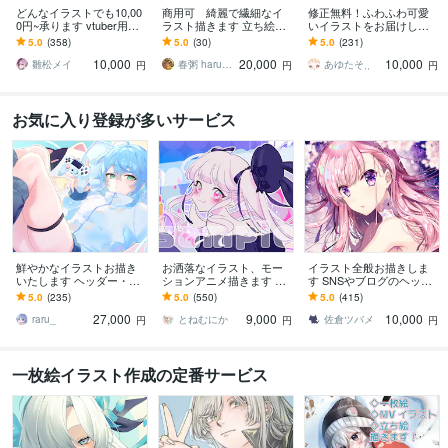
どんなイラストでも10,00
商用可 綺麗で繊細なイ
修正無料！ふわふわ可愛
0円~承ります vtuber用立
ラスト描きます 立ち絵か
いイラストをお届けしま
ち絵、一枚絵、アイコン
ら一枚絵まで制作可能！
す 1枚絵・ミニキャラ・立
5.0
(358)
5.0
(30)
5.0
(231)
などなんでもOK！
気軽にご相談下さい！
ち絵・アイコン・記念日
10,000
20,000
10,000
なども対応可◎
雛松メイ
春粥 harukayu
あゆたそ⸒⸒
円
円
円
お気に入り登録が多いサービス
鮮やかなイラストお描き
お洒落なイラスト、モー
イラスト全般お描きしま
いたします ヘッダー・サ
ションアニメ描きます 無
す SNSやブログのヘッダ
ムネイル・歌ってみた・
料修正3回で安心⊿配信や
ー、動画用の1枚絵、立ち
5.0
(235)
5.0
(550)
5.0
(415)
配信・グッズ・VTuber
挿絵や似顔絵等にも
絵等に！
27,000
9,000
10,000
raru_
とねむにか
佐倉ツバメ
円
円
円
一枚絵イラスト作成の定番サービス