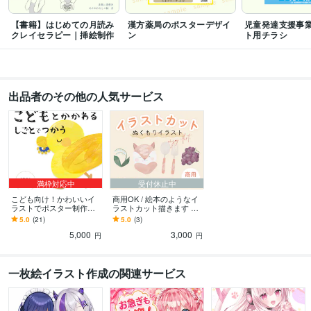
【書籍】はじめての月読み
漢方薬局のポスターデザイ
児童発達支援事
クレイセラピー｜挿絵制作
ン
ト用チラシ
出品者のその他の人気サービス
満枠対応中
受付休止中
こども向け！かわいいイ
商用OK / 絵本のようなイ
ラストでポスター制作し
ラストカット描きます こ
ます 幼稚園・習い事・イ
ども向けのイラストがほ
5.0
(21)
5.0
(3)
ベントなどで使える集客U
しいあなたへ
5,000
3,000
Pを目指すデザイン
円
円
一枚絵イラスト作成の関連サービス