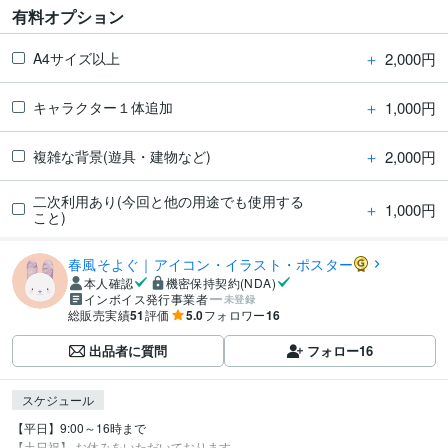
有料オプション
＋
2,000円
A4サイズ以上
＋
1,000円
キャラクター１体追加
＋
2,000円
複雑な背景(遊具・建物など)
二次利用あり(今回と他の用途でも使用する
＋
1,000円
こと)
春風そよぐ｜アイコン・イラスト・ポスター
本人確認
機密保持契約(NDA)
インボイス発行事業者
未登録
総販売実績
51
評価
5.0
フォロワー
16
出品者に質問
フォロー
16
スケジュール
【平日】9:00～16時まで　

【土日祝】 お休みをいただいております。...