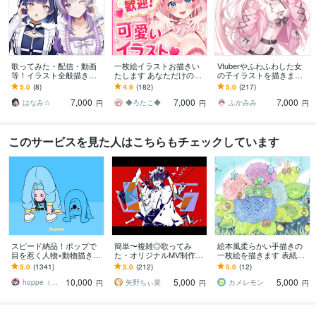
歌ってみた・配信・動画
一枚絵イラストお描きい
Vtuberやふわふわした女
等！イラスト全般描きま
たします あなただけのオ
の子イラストを描きます
す Vtuber・IRIAM・一枚
リジナルキャラクターを
◎1枚絵や立ち絵、パーツ
5.0
(8)
4.9
(182)
5.0
(217)
絵・アイコン・立ち絵・
お作り致します
分けはお任せください！
7,000
7,000
7,000
グッズ
はなみ☆
◆ろたこ◆
ふかみみ
円
円
円
このサービスを見た人はこちらもチェックしています
スピード納品！ポップで
簡単〜複雑◎歌ってみ
絵本風柔らかい手描きの
目を惹く人物×動物描きま
た・オリジナルMV制作し
一枚絵を描きます 表紙や
す 挿絵・動画・グッズな
ます Vtuber・歌い手必
挿絵、記念品やプレゼン
5.0
(1341)
5.0
(212)
5.0
(12)
ど鮮やかな配色で個性を
見！お任せ〜本家再現ま
トにぴったりな絵本風イ
10,000
5,000
5,000
出したい方へ
で可能！
ラストです
hoppe（ほっぺ）
矢野ちぃ菜
カメレモン
円
円
円