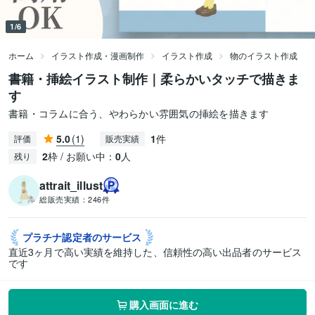
1/6
ホーム
イラスト作成・漫画制作
イラスト作成
物のイラスト作成
書籍・挿絵イラスト制作｜柔らかいタッチで描きま
す
書籍・コラムに合う、やわらかい雰囲気の挿絵を描きます
5.0
(1)
1
件
評価
販売実績
2
枠 / お願い中：
0
人
残り
attrait_illust
総販売実績：
246件
プラチナ認定者の
サービス
直近3ヶ月で高い実績を維持した、信頼性の高い出品者のサービス
です
購入画面に進む