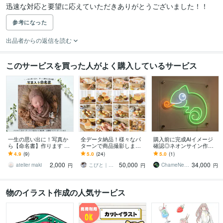
迅速な対応と要望に応えていただきありがとうございました！！
参考になった
出品者からの返信を読む
このサービスを買った人がよく購入しているサービス
一生の思い出に！写真か
全データ納品！様々なパ
購入前に完成AIイメージ
ら【命名書】作ります 写
ターンで商品撮影します
確認◎ネオンサイン作り
真に文字入れするオーダ
歴10年以上クリエイティ
ます 本業の看板屋が完成
4.9
(9)
5.0
(24)
5.0
(1)
ーメイド品♡ プレゼント
ブディレクター、カメラ
イメージ作成＋見積を無
2,000
50,000
34,000
にも◎
歴20年
料提示。約2週間納品
atelier maki
こびと｜スタジオkobito
ChameNeon
円
円
円
物のイラスト作成の人気サービス