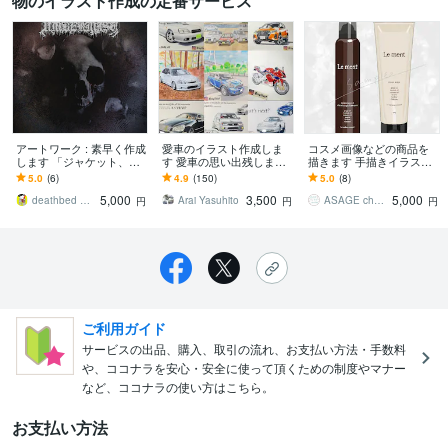
物のイラスト作成の定番サービス
アートワーク : 素早く作成
愛車のイラスト作成しま
コスメ画像などの商品を
します 「ジャケット、フ
す 愛車の思い出残しませ
描きます 手描きイラスト
ライヤー、ポスター等」
んか？プレゼントにも！
を使って、ブログやsns投
5.0
(6)
4.9
(150)
5.0
(8)
稿しませんか。
5,000
3,500
5,000
deathbed works
Arai Yasuhito
ASAGE choco works
円
円
円
ご利用ガイド
サービスの出品、購入、取引の流れ、お支払い方法・手数料
や、ココナラを安心・安全に使って頂くための制度やマナー
など、ココナラの使い方はこちら。
お支払い方法