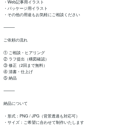
・Web記事用イラスト

・パッケージ用イラスト

・その他の用途もお気軽にご相談ください

⸻

ご依頼の流れ

① ご相談・ヒアリング

② ラフ提出（構図確認）

③ 修正（2回まで無料）

④ 清書・仕上げ

⑤ 納品

⸻

納品について

・形式：PNG / JPG（背景透過も対応可）

・サイズ：ご希望に合わせて制作いたします
