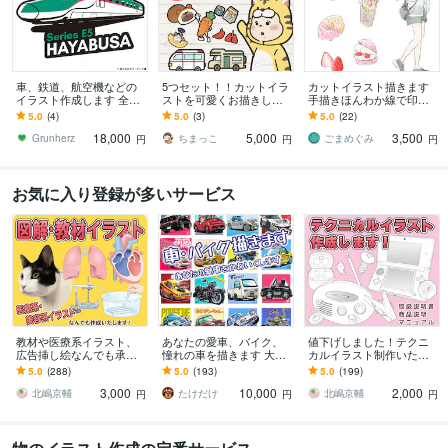
車、鉄道、航空機などの
5つセット！！カットイラ
カットイラスト描きます
イラスト作成します 全国
ストを可愛くお描きしま
手描きほんわか線で印象
展開する鉄道模型店での
す 3種類から選べるタッ
が柔らかいイラストをご
5.0
(4)
5.0
(3)
5.0
(22)
製作実績あり！
チ！挿絵、広告などの商
希望のあなたに
18,000
5,000
3,500
用利用可能！
Grunherz
ちまっこ
ごまめぐみ
円
円
円
お気に入り登録が多いサービス
教材や医療系イラスト、
あなたの愛車、バイク、
値下げしました！テクニ
広告挿し絵なんでも承り
憧れの車を描きます 大好
カルイラスト制作いたし
ます マジメな教材イラス
きな愛車を記念にイラス
ます 取扱説明書や、ぬり
5.0
(288)
5.0
(193)
5.0
(199)
トからポップなイラスト
ト化しませんか
えなどの線画に！
3,000
10,000
2,000
まで
北嶋京輔
たけだけ
北嶋京輔
円
円
円