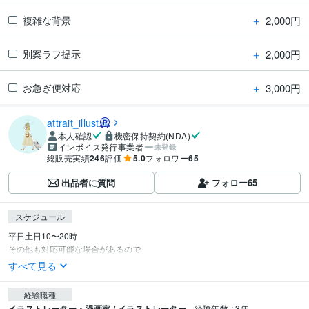
＋
2,000円
複雑な背景
＋
2,000円
別案ラフ提示
＋
3,000円
お急ぎ便対応
attrait_illust
本人確認
機密保持契約(NDA)
インボイス発行事業者
未登録
総販売実績
246
評価
5.0
フォロワー
65
出品者に質問
フォロー
65
スケジュール
平日土日10〜20時

その他も対応可能な場合があるので
すべて見る
経験職種
イラストレーター・漫画家 / イラストレーター
経験年数 : 3年