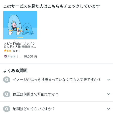
このサービスを見た人はこちらもチェックしています
スピード納品！ポップで
目を惹く人物×動物描きま
す 挿絵・動画・グッズな
5.0
(1341)
ど鮮やかな配色で個性を
10,000
出したい方へ
hoppe（ほっぺ）
円
よくある質問
イメージがはっきり決まっていなくても大丈夫ですか？
修正は何回まで可能ですか？
納期はどのくらいですか？