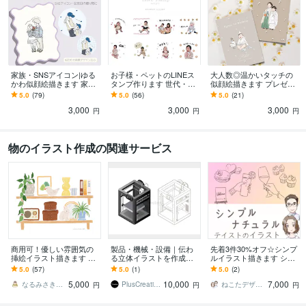
家族・SNSアイコン|ゆる
お子様・ペットのLINEス
大人数◎温かいタッチの
かわ似顔絵描きます 家族
タンプ作ります 世代・性
似顔絵描きます プレゼン
の記念日やSNSアイコン
別問わず、シンプルが好
トにも喜ばれる線画イラ
5.0
(79)
5.0
(56)
5.0
(21)
に◎プレゼントにも人気
きなあなたに！
ストの似顔絵です♡
3,000
3,000
3,000
です！
円
円
円
物のイラスト作成の関連サービス
商用可！優しい雰囲気の
製品・機械・設備｜伝わ
先着3件30%オフ☆シンプ
挿絵イラスト描きます ア
る立体イラストを作成し
ルイラスト描きます シン
ナログ感がほっこりかわ
ます カタログ／展示会／
プル・ナチュラルテイス
5.0
(57)
5.0
(1)
5.0
(2)
いい絵本のような風合い
Webサイト／営業資料／
トのイラストを制作しま
5,000
10,000
7,000
会社紹介／販促など
す。
なるみさき｜イラストレーター
PlusCreation
ねこたデザイン
円
円
円