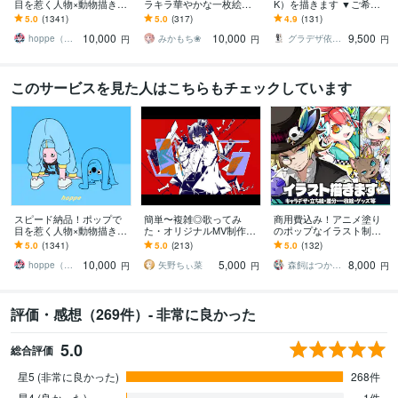
目を惹く人物×動物描きま
ラキラ華やかな一枚絵描
K）を描きます ▼ご希望
す 挿絵・動画・グッズな
きます 商用OK！淡くて可
に合わせます！ライブ２
5.0
(1341)
5.0
(317)
4.9
(131)
ど鮮やかな配色で個性を
愛い小物や背景、衣装の
D、ゲーム、コミック、ア
10,000
10,000
9,500
出したい方へ
デザインも♪
ニメ等
hoppe（ほっぺ）
みかもち❀
グラデザ依頼 ※活動名（グラデザねっこ）
円
円
円
このサービスを見た人はこちらもチェックしています
スピード納品！ポップで
簡単〜複雑◎歌ってみ
商用費込み！アニメ塗り
目を惹く人物×動物描きま
た・オリジナルMV制作し
のポップなイラスト制作
す 挿絵・動画・グッズな
ます Vtuber・歌い手必
します 配信、動画、SN
5.0
(1341)
5.0
(213)
5.0
(132)
ど鮮やかな配色で個性を
見！お任せ〜本家再現ま
S、IRIAMやグッズに！幅
10,000
5,000
8,000
出したい方へ
で可能！
広く対応
hoppe（ほっぺ）
矢野ちぃ菜
森飼はつか／ｲﾗｽﾄﾚｰﾀｰ
円
円
円
評価・感想（269件）- 非常に良かった
5.0
総合評価
星5 (非常に良かった)
268件
星4 (良かった)
1件