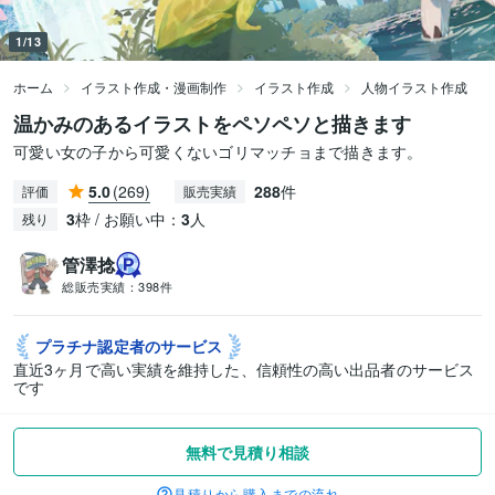
1/13
ホーム
イラスト作成・漫画制作
イラスト作成
人物イラスト作成
温かみのあるイラストをペソペソと描きます
可愛い女の子から可愛くないゴリマッチョまで描きます。
5.0
(269)
288
件
評価
販売実績
3
枠 / お願い中：
3
人
残り
管澤捻
総販売実績：
398件
プラチナ認定者の
サービス
直近3ヶ月で高い実績を維持した、信頼性の高い出品者のサービス
です
無料で見積り相談
見積りから購入までの流れ