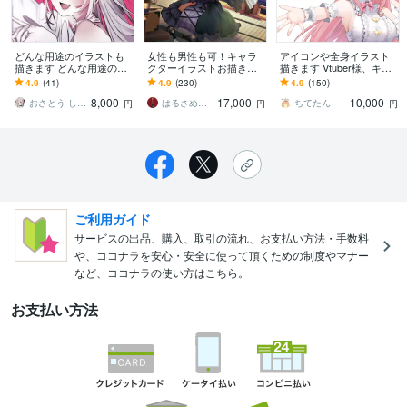
どんな用途のイラストも
女性も男性も可！キャラ
アイコンや全身イラスト
描きます どんな用途のイ
クターイラストお描きし
描きます Vtuber様、キャ
ラストでも描きます！
ます サムネイルやグッ
ラクター、グッズイラス
4.9
(41)
4.9
(230)
4.9
(150)
ズ、立ち絵など！お気軽
ト描きます
8,000
17,000
10,000
にご相談ください！
おさとう しおこ
はるさめまろにー
ちてたん
円
円
円
ご利用ガイド
サービスの出品、購入、取引の流れ、お支払い方法・手数料
や、ココナラを安心・安全に使って頂くための制度やマナー
など、ココナラの使い方はこちら。
お支払い方法