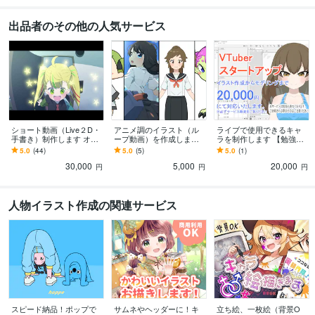
出品者のその他の人気サービス
ショート動画（Live２D・
アニメ調のイラスト（ル
ライブで使用できるキャ
手書き）制作します オリ
ープ動画）を作成します
ラを制作します 【勉強
ジナルキャラクターを動
アニメ調のイラスト、簡
中】イラストからモデリ
5.0
(44)
5.0
(5)
5.0
(1)
かしてみませんか？
単なループ動画を作成し
ングまで一括対応いたし
30,000
5,000
20,000
ます。
ます。
円
円
円
人物イラスト作成の関連サービス
スピード納品！ポップで
サムネやヘッダーに！キ
立ち絵、一枚絵（背景O