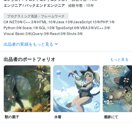
エンジニア / バックエンドエンジニア
経験年数 : 10年
プログラミング言語・フレームワーク
C#.NET:0年
C++:3年
HTML:10年
Java:10年
JavaScript:10年
PHP:1年
Python:0年
Scala:1年
SQL:10年
TypeScript:0年
VBA:3年
VC++:3年
Visual Basic:3年
jQuery:3年
React:0年
Struts:3年
出品者の実績をもっと見る
ビジネス・クリエイティブツール
DaVinci Resolve:1年
CLIP STUDIO PAINT:8年
Live2D:1年
Blender:0年
WordPress:2年
Excel:10年
Word:3年
出品者のポートフォリオ
もっと見る
得意分野
イラスト作成・漫画制作
イラスト作成
Web制作・HP作成・EC構築
プログラミング
獣の親子
水着
遺跡にて