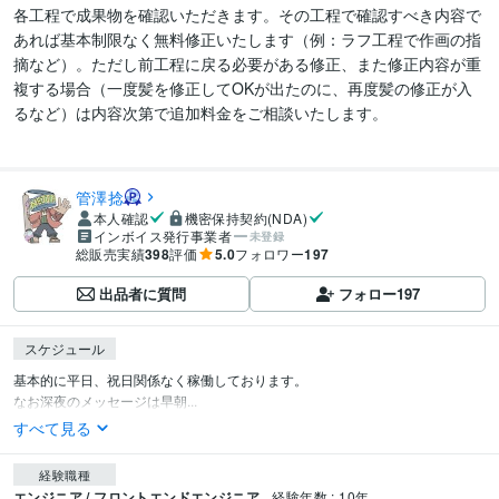
各工程で成果物を確認いただきます。その工程で確認すべき内容で
あれば基本制限なく無料修正いたします（例：ラフ工程で作画の指
摘など）。ただし前工程に戻る必要がある修正、また修正内容が重
複する場合（一度髪を修正してOKが出たのに、再度髪の修正が入
るなど）は内容次第で追加料金をご相談いたします。

管澤捻
本人確認
機密保持契約(NDA)
インボイス発行事業者
未登録
総販売実績
398
評価
5.0
フォロワー
197
出品者に質問
フォロー
197
スケジュール
基本的に平日、祝日関係なく稼働しております。

なお深夜のメッセージは早朝...
すべて見る
経験職種
エンジニア / フロントエンドエンジニア
経験年数 : 10年