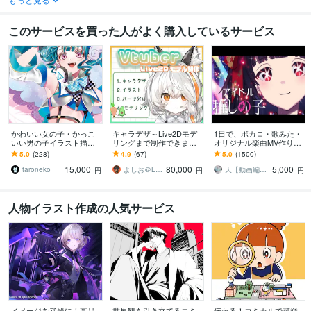
このサービスを買った人がよく購入しているサービス
かわいい女の子・かっこ
キャラデザ～Live2Dモデ
1日で、ボカロ・歌みた・
いい男の子イラスト描き
リングまで制作できます
オリジナル楽曲MV作りま
ます 活動用、女性向けコ
モデリングが得意です！
す 本家風など、ご希望に
5.0
(228)
4.9
(67)
5.0
(1500)
ンテンツなど様々なジャ
まずはお見積りだけでも
合わせて制作させて頂き
15,000
80,000
5,000
ンルに対応します！
お気軽に！
ます！
taroneko
よしお＠Live2D
天【動画編集】
円
円
円
人物イラスト作成の人気サービス
イメージを武器に！高品
世界観を引き立てるコミ
伝わる！コミカルで可愛