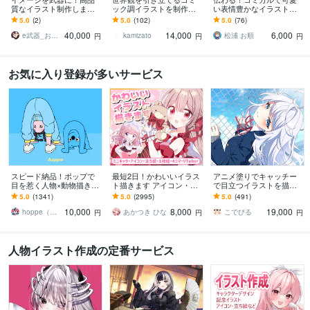
質なイラスト制作します
ック調イラストを制作し
い表情豊かなイラスト描
配信イラスト、立ち絵、
ます 世界観で惹きつけ
きます 挿絵・チラシ・リ
5.0
(2)
5.0
(102)
5.0
(76)
キャラデザまで幅広くお
る、商用対応の一枚絵を
ーフレット・HP等 / 大量
40,000
14,000
6,000
まかせください！
ご提供致します。
注文実績あり！
e武器_お仕事募集中！
kamizato
松浦 お順
円
円
円
お気に入り登録が多いサービス
スピード納品！ポップで
最短2日！かわいいイラス
アニメ塗りでキャッチー
目を惹く人物×動物描きま
ト描きます アイコン・ミ
で目立つイラストを描き
す 挿絵・動画・グッズな
ニキャラ・４コマ・立ち
ます 動画用、スチル、ア
5.0
(1341)
5.0
(2995)
5.0
(491)
ど鮮やかな配色で個性を
絵をスピード納品しま
イコン等、目を引くイラ
10,000
8,000
19,000
出したい方へ
す！
ストをご希望の方に！
hoppe（ほっぺ）
あかつき ひな
こでびる
円
円
円
人物イラスト作成の定番サービス