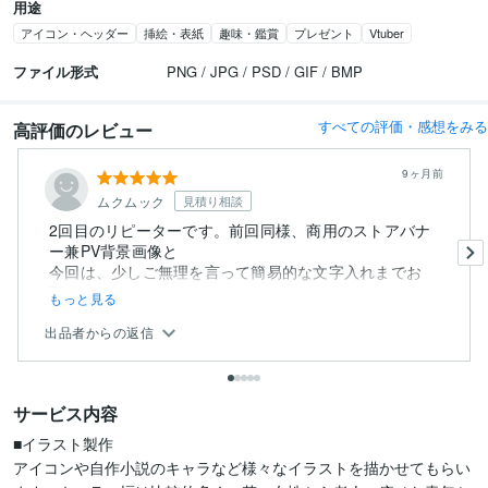
用途
アイコン・ヘッダー
挿絵・表紙
趣味・鑑賞
プレゼント
Vtuber
ファイル形式
PNG / JPG / PSD / GIF / BMP
すべての評価・感想をみる
高評価のレビュー
9ヶ月前
ムクムック
見積り相談
2回目のリピーターです。前回同様、商用のストアバナ
ー兼PV背景画像と
今回は、少しご無理を言って簡易的な文字入れまでお
願...
もっと見る
出品者からの返信
サービス内容
■イラスト製作

アイコンや自作小説のキャラなど様々なイラストを描かせてもらい