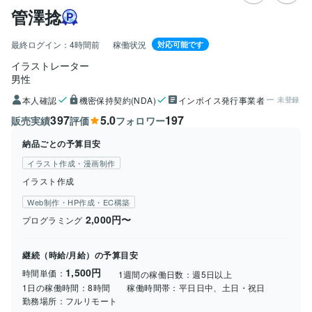
管澤捻
最終ログイン：
4時間前
稼働状況
対応可能です
イラストレーター
男性
本人確認
機密保持契約(NDA)
インボイス発行事業者
未登録
397
5.0
197
販売実績
評価
フォロワー
納品ごとの予算目安
イラスト作成・漫画制作
イラスト作成
Web制作・HP作成・EC構築
2,000円〜
プログラミング
継続（時給/月給）の予算目安
1,500円
時間単価：
1週間の稼働日数：
週5日以上
1日の稼働時間：
8時間
稼働時間帯：
平日日中、土日・祝日
勤務場所：
フルリモート