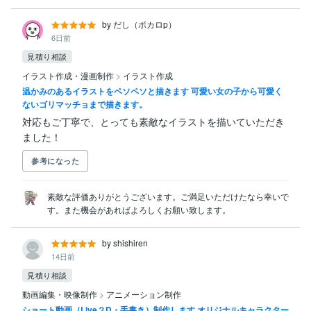
by だし（ボカロp）
6日前
見積り相談
イラスト作成・漫画制作
>
イラスト作成
温かみのあるイラストをペソペソと描きます 可愛い女の子から可愛く
ないゴリマッチョまで描きます。
対応もご丁寧で、とっても素敵なイラストを描いていただき
ました！
参考になった
素敵な評価ありがとうございます。ご満足いただけたなら幸いで
す。また機会があればよろしくお願い致します。
by shishiren
14日前
見積り相談
動画編集・映像制作
>
アニメーション制作
ショート動画（Live２D・手書き）制作します オリジナルキャラクター