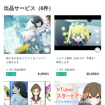
幸いです。不慣れなことが多々あると思いますがお仕事
出品サービス（6件）
を検討して頂けると幸いです。ご依頼をお待ちしていま
す。

またご依頼でなくても、何かご質問などあれば気軽にメ
ッセージにてご連絡いただければと思います。ただトラ
ブル回避のため、要件がない、または挨拶だけのメッセ
ージについては返信しないことがあります。ご容赦いた
だけると幸いです。
温かみのあるイラストをペソペソ
ショート動画（Live２D・手書き）
と描きます
制作します
5.0
288
5.0
44
実績
件
実績
件
8,000
30,000
円
円
購入可能
購入可能