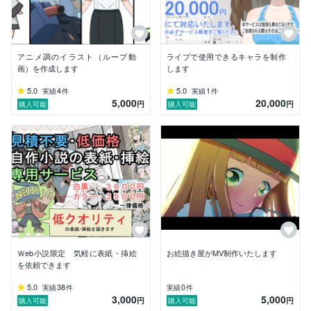
アニメ調のイラスト（ループ動
ライブで使用できるキャラを制作
画）を作成します
します
5.0
4
5.0
1
実績
件
実績
件
5,000
20,000
円
円
購入可能
購入可能
Ｗeb小説限定 気軽に表紙・挿絵
お絵描き屋がMV制作いたします
を依頼できます
5.0
38
0
実績
件
実績
件
3,000
5,000
円
円
購入可能
購入可能