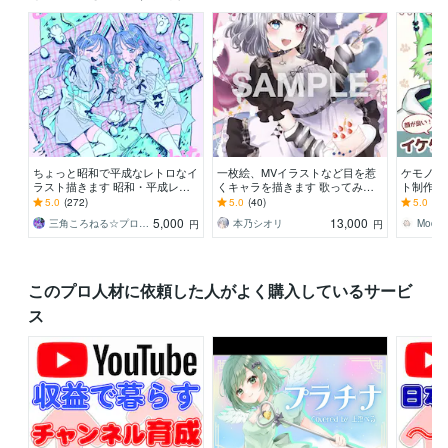
ちょっと昭和で平成なレトロなイ
一枚絵、MVイラストなど目を惹
ケモノキ
ラスト描きます 昭和・平成レト
くキャラを描きます 歌ってみ
ト制作し
ロ☆ネオン☆パステル
た、パネル開け、記念、サムネ、
tuber
5.0
(272)
5.0
(40)
5.0
(2)
特典など対応中です！！
さい！
5,000
13,000
三角ころねる☆プロフ必読願います
本乃シオリ
Moco
円
円
このプロ人材に依頼した人がよく購入しているサービ
ス