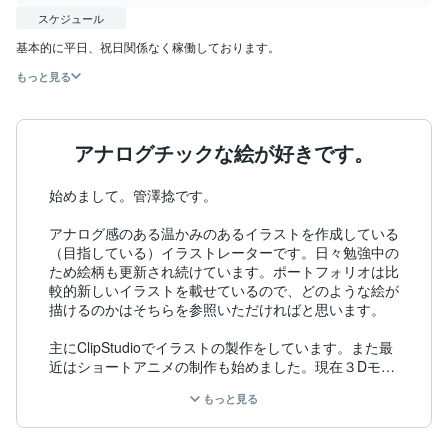
スケジュール
基本的に平日、祝日関係なく稼働しております。
もっと見る
アナログチックな絵が好きです。
始めまして。管澤捻です。

アナログ感のある温かみのあるイラストを作成している
（目指している）イラストレーターです。日々勉強中の
ため絵柄も更新され続けています。ポートフォリオは比
較的新しいイラストを載せているので、どのような絵が
描けるのかはそちらを参照いただければと思います。

主にClipStudioでイラストの製作をしています。また最
近はショートアニメの制作も始めました。現在３Dモデ
ルや動画編集の勉強も始めたため、近いうちに仕事とし
もっと見る
てご提供したいと考えています。

見積もりまでは無料のためお気軽にご相談いただけると