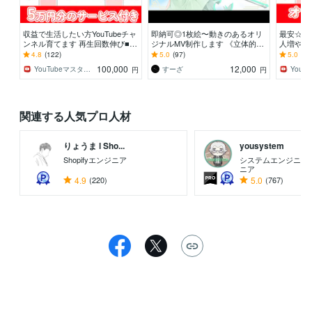
収益で生活したい方YouTubeチャ
即納可◎1枚絵〜動きのあるオリ
最安☆Yo
ンネル育てます 再生回数伸び■5
ジナルMV制作します 《立体的
人増やし
万円相当サービスが無料で付属■
な》動きをつけあなただけのオリ
ー■安心
4.8
(122)
5.0
(97)
5.0
(13
終了後も使用可
ジナルMVを制作します
対応■保
100,000
12,000
YouTubeマスターマーケティング
すーざ
円
円
関連する人気プロ人材
りょうま l Sho...
yousystem
Shopifyエンジニア
システムエンジニア／
ニア
4.9
(220)
5.0
(767)