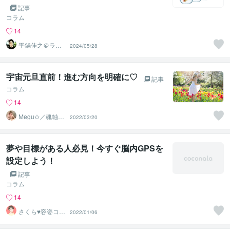
記事
コラム
14
平鍋佳之＠ライ
2024/05/28
フコーチング
宇宙元旦直前！進む方向を明確に♡
記事
コラム
14
Megu✩／魂軸に
2022/03/20
目覚め、開花さ
せる魔女
夢や目標がある人必見！今すぐ脳内GPSを
設定しよう！
記事
コラム
14
さくら♥容姿コン
2022/01/06
プレックス解消
セラピスト