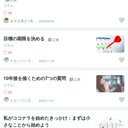
コラム
16
あずま貴之⭐幸せ
2025/08/05
自分軸の生き方
育成コーチ
目標の期限を決める
記事
コラム
16
たか／メンタル
2024/11/19
パートナー
10年後を描くための7つの質問
記事
コラム
15
たか／メンタル
2024/11/21
パートナー
私がココナラを始めたきっかけ：まずは小
さなことから始めよう