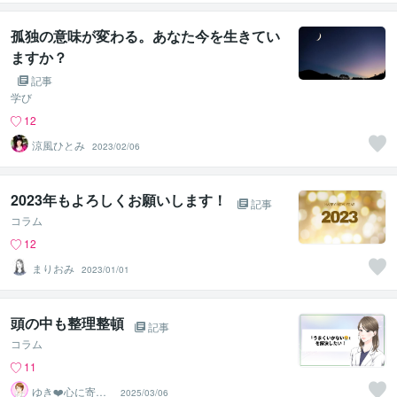
孤独の意味が変わる。あなた今を生きてい
ますか？
記事
学び
12
涼風ひとみ
2023/02/06
2023年もよろしくお願いします！
記事
コラム
12
まりおみ
2023/01/01
頭の中も整理整頓
記事
コラム
11
ゆき❤️心に寄り
2025/03/06