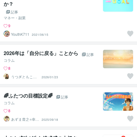
か？
記事
マネー・副業
9
YouthK711
2021/06/15
2026年は「自分に戻る」ことから
記事
コラム
8
うつぎともこ
2026/01/23
（けんちゃんマ
マ♪）
🌈ふたつの目標設定🌈
記事
コラム
8
あずま貴之⭐幸せ
2025/09/18
自分軸の生き方
育成コーチ