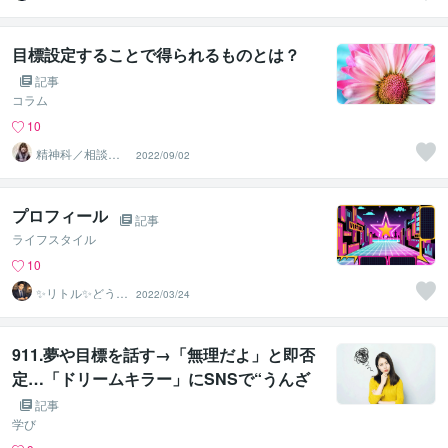
目標設定することで得られるものとは？
記事
コラム
10
精神科／相談員
2022/09/02
＊ 峰川みゆう
プロフィール
記事
ライフスタイル
10
✨リトル✨どうす
2022/03/24
る家
911.夢や目標を話す→「無理だよ」と即否
定…「ドリームキラー」にSNSで“うんざ
り”噴出「きつかった」
記事
学び