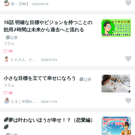
晃∼【Aki】
2023/06/16
16話 明確な目標やビジョンを持つことの
効用♪時間は未来から過去へと流れる
記事
コラム
19
たもさん。ただ
2022/07/23
そこに居るひと
小さな目標を立てて幸せになろう
記事
コラム
18
なまこ＠隠れ陰
2024/11/03
キャお姉さん
🌈夢は叶わないほうが幸せ！？（恋愛編）
🌈
記事