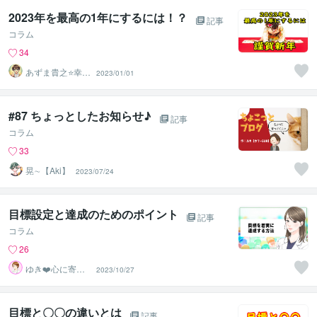
2023年を最高の1年にするには！？
記事
コラム
34
あずま貴之⭐幸せ
2023/01/01
自分軸の生き方
育成コーチ
#87 ちょっとしたお知らせ♪
記事
コラム
33
晃∼【Aki】
2023/07/24
目標設定と達成のためのポイント
記事
コラム
26
ゆき❤️心に寄り
2023/10/27
添う癒しのナー
ス
目標と〇〇の違いとは
記事