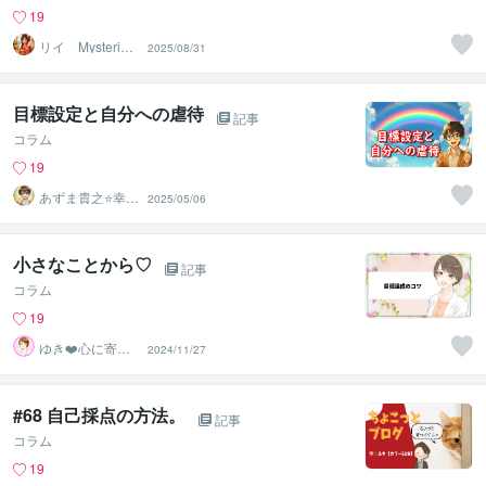
19
リイ Mysteriou
2025/08/31
s W
目標設定と自分への虐待
記事
コラム
19
あずま貴之⭐幸せ
2025/05/06
自分軸の生き方
育成コーチ
小さなことから♡
記事
コラム
19
ゆき❤️心に寄り
2024/11/27
添う癒しのナー
ス
#68 自己採点の方法。
記事
コラム
19