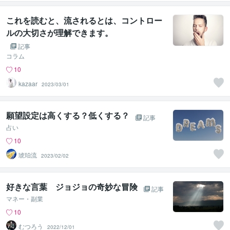
これを読むと、流されるとは、コントロー
ルの大切さが理解できます。
記事
コラム
10
kazaar
2023/03/01
願望設定は高くする？低くする？
記事
占い
10
琥珀流
2023/02/02
好きな言葉 ジョジョの奇妙な冒険
記事
マネー・副業
10
むつろう
2022/12/01