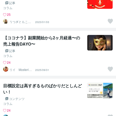
記事
コラム
25
うつぎともこ
2023/01/03
（けんちゃんマ
マ♪）
【ココナラ】副業開始から2ヶ月経過〜の
売上報告DAYO〜
記事
コラム
24
リイ Mysteriou
2025/09/01
s W
目標設定は高すぎるものばかりだとしんど
い！
コンテンツ
コラム
24