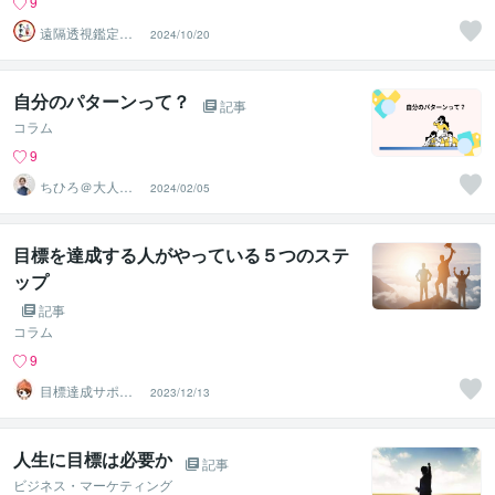
9
遠隔透視鑑定
2024/10/20
師・すずか✡
自分のパターンって？
記事
コラム
9
ちひろ＠大人の
2024/02/05
習慣化×ライフコ
ーチ
目標を達成する人がやっている５つのステ
ップ
記事
コラム
9
目標達成サポー
2023/12/13
ター ぽん
人生に目標は必要か
記事
ビジネス・マーケティング