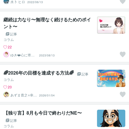
水卜 ヒロ
2022/06/13
継続は力なり〜無理なく続けるためのポイ
ント〜
記事
コラム
22
ゆき❤️心に寄り
2023/08/13
添う癒しのナー
ス
🌈2026年の目標を達成する方法🌈
記事
コラム
20
あずま貴之⭐幸せ
2026/01/04
自分軸の生き方
育成コーチ
【独り言】8月も今日で終わりだNE〜
記事
コラム