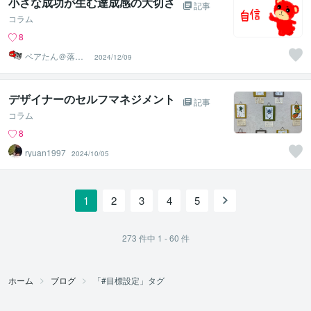
小さな成功が生む達成感の大切さ
記事
コラム
8
ベアたん＠落書
2024/12/09
きイラストレー
ター
デザイナーのセルフマネジメント
記事
コラム
8
ryuan1997
2024/10/05
1
2
3
4
5
273
件中
1 - 60
件
ホーム
ブログ
「#目標設定」タグ