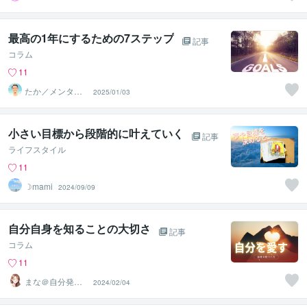
添う癒しのナー
ス
最高の1年にするための7ステップ
記事
コラム
11
たか／メンタル
2025/01/03
パートナー
小さい目標から段階的に叶えていく
記事
ライフスタイル
11
☽︎︎mami
2024/09/09
自分自身を知ることの大切さ
記事
コラム
11
まな＠自分発掘
2024/02/04
コーチング