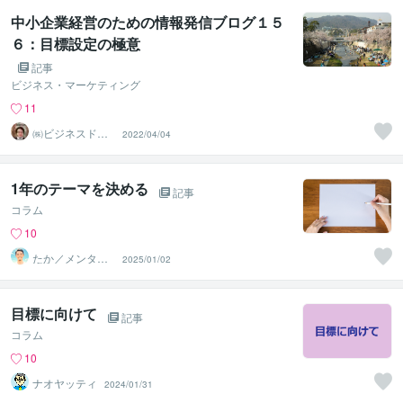
中小企業経営のための情報発信ブログ１５
６：目標設定の極意
記事
ビジネス・マーケティング
11
㈱ビジネスドク
2022/04/04
ター 白井裕之
1年のテーマを決める
記事
コラム
10
たか／メンタル
2025/01/02
パートナー
目標に向けて
記事
コラム
10
ナオヤッティ
2024/01/31