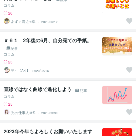
コラム
26
あずま貴之⭐幸せ
2023/06/12
自分軸の生き方
育成コーチ
＃６１ 2年後の6月、自分宛ての手紙。
記事
コラム
25
晃∼【Aki】
2023/05/16
直線ではなく曲線で進化しよう
記事
コラム
25
光の仕事人＠SA
2023/03/30
CHIKO
2023年今年もよろしくお願いいたします