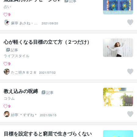
記事
占い
9
麻寧 あさね・カ
2021/09/20
ードで癒しと内
観サポート
心が軽くなる目標の立て方（２つだけ）
記事
ライフスタイル
9
たこ焼き８２８
2021/07/02
教え込みの呪縛
記事
コラム
9
紗寧 ＊すずね＊
2021/06/15
目標を設定すると窮屈で生きづらくない