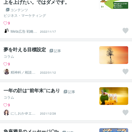
上を上げたい。ではダメです。
コンテンツ
ビジネス・マーケティング
9
Meta広告 戦略マ
2022/11/17
ーケター しぃ～
ま
夢を叶える目標設定
記事
コラム
9
精神科／相談員
2022/01/12
＊ 峰川みゆう
一年の計は“前年末”にあり
記事
コラム
9
にしおか＠エン
2021/12/28
パワメントカウ
ンセラー
魚座満月のメッセージ🌕✨