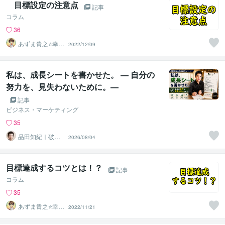
目標設定の注意点
記事
コラム
36
あずま貴之⭐幸せ
2022/12/09
自分軸の生き方
育成コーチ
私は、成長シートを書かせた。 ― 自分の
努力を、見失わないために。―
記事
ビジネス・マーケティング
35
品田知紀｜破産
2026/08/04
から再起したコ
ンサルタント
目標達成するコツとは！？
記事
コラム
35
あずま貴之⭐幸せ
2022/11/21
自分軸の生き方
育成コーチ