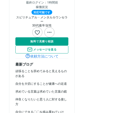
最終ログイン：
1時間前
稼働状況
対応可能です
スピリチュアル・メンタルカウンセラ
ー
30代後半
女性
無料で見積り相談
メッセージを送る
依頼方法について
最新ブログ
頑張ることを辞めてみると見えるもの
がある
自分を大切にすることが健康への近道
求めている言葉は求めていた言葉の鏡
仲良くなりたいと思う人に対する接し
方
自分にできる〇〇を積み重ねていけ