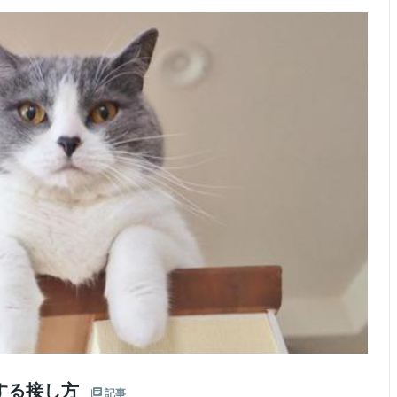
する接し方
記事