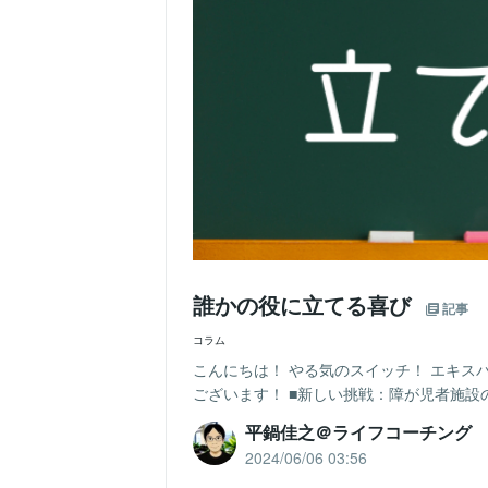
誰かの役に立てる喜び
記事
コラム
こんにちは！ やる気のスイッチ！ エキス
ございます！ ■新しい挑戦：障が児者施設の
平鍋佳之＠ライフコーチング
2024/06/06 03:56