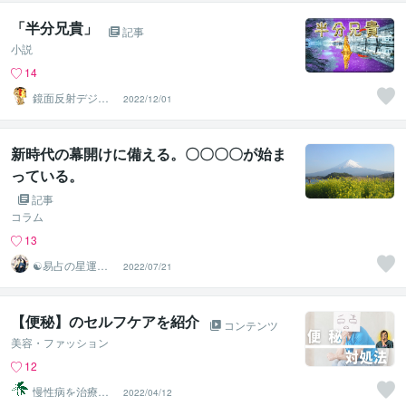
「半分兄貴」
記事
小説
14
鏡面反射デジタ
2022/12/01
ルアート製作所
（鈴木穣）
新時代の幕開けに備える。〇〇〇〇が始ま
っている。
記事
コラム
13
☯易占の星運河
2022/07/21
☯
【便秘】のセルフケアを紹介
コンテンツ
美容・ファッション
12
慢性病を治療す
2022/04/12
るRyu