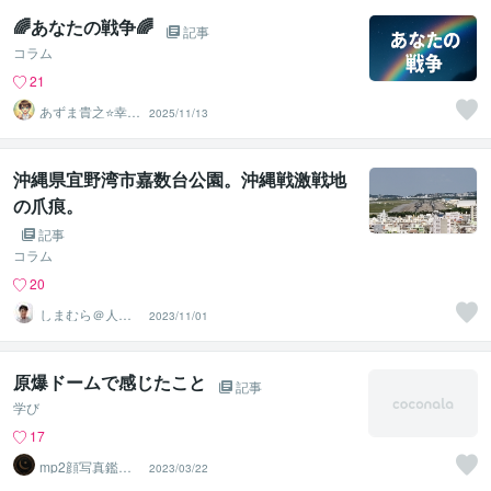
🌈あなたの戦争🌈
記事
コラム
21
あずま貴之⭐幸せ
2025/11/13
自分軸の生き方
育成コーチ
沖縄県宜野湾市嘉数台公園。沖縄戦激戦地
の爪痕。
記事
コラム
20
しまむら＠人事
2023/11/01
コンサルタント
原爆ドームで感じたこと
記事
学び
17
mp2顔写真鑑定
2023/03/22
士ー顔写真から