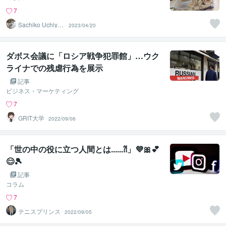
7
Sachiko Uchiya
2023/04/20
ma
ダボス会議に「ロシア戦争犯罪館」…ウク
ライナでの残虐行為を展示
記事
ビジネス・マーケティング
7
GRIT大学
2022/09/06
「世の中の役に立つ人間とは......⁈」💜🎀💕
😊🎾
記事
コラム
7
テニスプリンス
2022/09/05