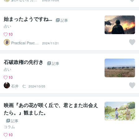
2025/10/26
インコ
始まったようですね...
記事
占い
10
Practical Psycho
2024/11/21
logy
石破政権の先行き
記事
占い
10
石井 仁
2024/10/05
映画『あの花が咲く丘で、君とまた出会え
たら。』観ました。
記事
コラム
10