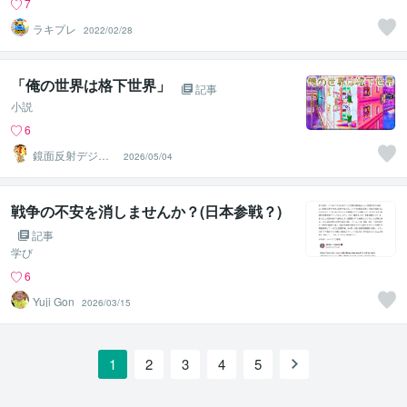
7
ラキプレ
2022/02/28
「俺の世界は格下世界」
記事
小説
6
鏡面反射デジタ
2026/05/04
ルアート製作所
（鈴木穣）
戦争の不安を消しませんか？(日本参戦？)
記事
学び
6
Yuji Gon
2026/03/15
1
2
3
4
5