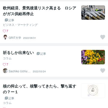
欧州経済、景気後退リスク高まる ロシア
がガス供給再停止
記事
ビジネス・マーケティング
7
GRIT大学
2022/08/31
祈るしか出来ない
記事
コラム
7
Sachiko Uchiya
2022/03/24
ma
核の抑止って、核撃ってきたら、撃ち返す
の？ー１
記事
コラム