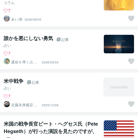
コラム
7
あい湖
2026/06/03
誰かを悪にしない勇気
記事
占い
7
運命を導く占い
2026/03/03
師⭐天音⭐ Aman
e
米中戦争
記事
占い
7
近藤未来鑑定
2025/12/26
近藤 光 【移転
済】
米国の戦争長官ピート・ヘグセス氏（Pete
Hegseth）が行った演説を見たのですが、