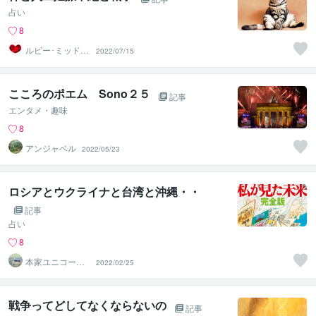
占い
8
ルビー･ミッドナ
2022/07/15
イト
こころのポエム Sono２５
記事
エンタメ・趣味
8
アンジャベル
2022/05/23
ロシアとウクライナと台湾と沖縄・・
記事
占い
8
本家ユニコーン
2022/02/25
の使者桜10周年
ありがとう
戦争ってどしてなくならないの
記事