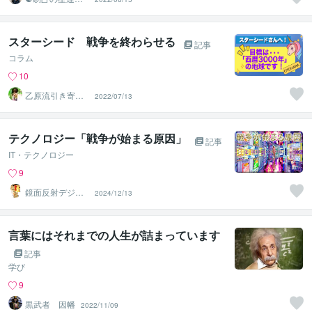
☯
スターシード 戦争を終わらせる
記事
コラム
10
乙原流引き寄せ
2022/07/13
スピリチュア
ル 乙原ゆう
テクノロジー「戦争が始まる原因」
記事
IT・テクノロジー
9
鏡面反射デジタ
2024/12/13
ルアート製作所
（鈴木穣）
言葉にはそれまでの人生が詰まっています
記事
学び
9
黒武者 因幡
2022/11/09