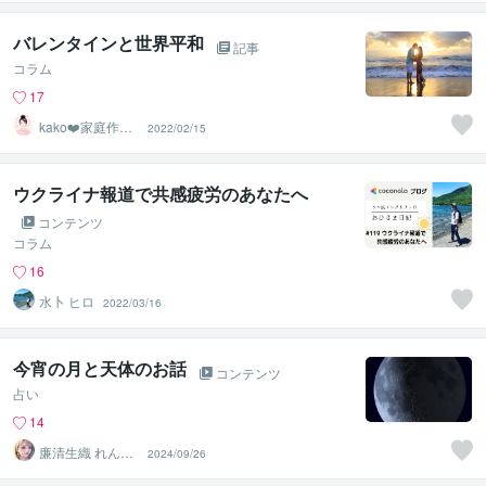
人生を分析
バレンタインと世界平和
記事
コラム
17
kako❤️家庭作業
2022/02/15
療法士☆ママに
笑顔を
ウクライナ報道で共感疲労のあなたへ
コンテンツ
コラム
16
水卜 ヒロ
2022/03/16
今宵の月と天体のお話
コンテンツ
占い
14
廉清生織 れんせ
2024/09/26
い さき