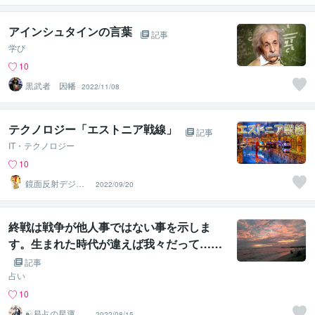
アインシュタインの言葉
記事
学び
10
黒武者 因幡
2022/11/08
テクノロジー「エストニア戦線」
記事
IT・テクノロジー
10
鏡面反射デジタ
2022/09/20
ルアート製作所
（鈴木穣）
終戦は戦争が他人事ではない事を示しま
す。生まれた時代が違えば我々だって……
記事
占い
10
☯易占の星運河
2022/08/15