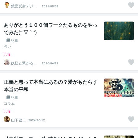
鏡面反射デジタ
2021/08/09
ルアート製作所
（鈴木穣）
ありがとう１００個ワークたるものをやっ
てみた(*´▽｀*)
記事
占い
8
妖怪と繋がる霊
2026/04/22
視鑑定師 志摩
形コト
正義と悪って本当にあるの？愛がもたらす
本当の平和
記事
コラム
8
山下健二
2024/10/12