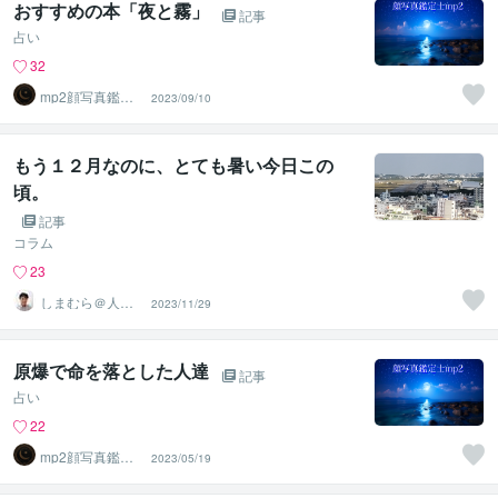
おすすめの本「夜と霧」
記事
占い
32
mp2顔写真鑑定
2023/09/10
士ー顔写真から
人生を分析
もう１２月なのに、とても暑い今日この
頃。
記事
コラム
23
しまむら＠人事
2023/11/29
コンサルタント
原爆で命を落とした人達
記事
占い
22
mp2顔写真鑑定
2023/05/19
士ー顔写真から
人生を分析