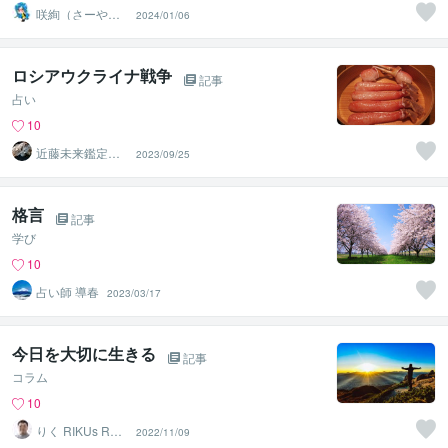
咲絢（さーや）
2024/01/06
ハイヤーセルフ
コネクター
ロシアウクライナ戦争
記事
占い
10
近藤未来鑑定
2023/09/25
近藤 光 【移転
済】
格言
記事
学び
10
占い師 導春
2023/03/17
今日を大切に生きる
記事
コラム
10
りく RIKUs ROO
2022/11/09
M