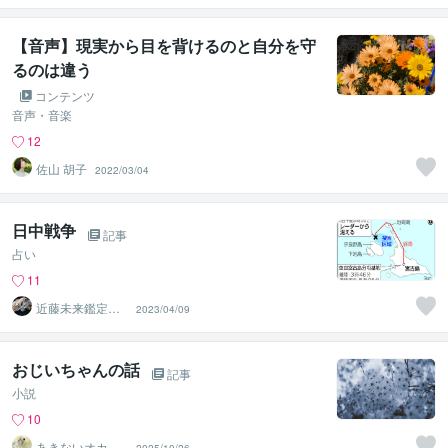
【音声】現実から目を背けるのと自分を守
るのは違う
コンテンツ
音声・音楽
12
佐山 胡子
2022/03/04
日中戦争
記事
占い
11
近藤未来鑑定
2023/04/09
近藤 光 【移転
済】
おじいちゃんの話
記事
小説
10
あきないオカメ