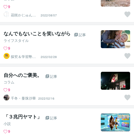
9
花咲かじゅんさ
2022/08/07
ん六星占術師
なんでもないことを笑いながら
記事
ライフスタイル
9
探究＆学習塾｜
2022/02/28
なぜラボ
自分へのご褒美。
記事
コラム
9
千冬・曼珠沙華
2022/02/16
「３兆円ヤマト」
記事
小説
9