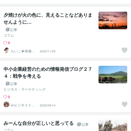
夕焼けが火の色に、見えることなどありま
せんように…
記事
コラム
9
ちいこ☀保健室
2022/11/05
の先生
中小企業経営のための情報発信ブログ２７
４：戦争を考える
記事
ビジネス・マーケティング
9
㈱ビジネスドク
2022/08/14
ター 白井裕之
みーんな自分が正しいと思ってる
記事
コラム