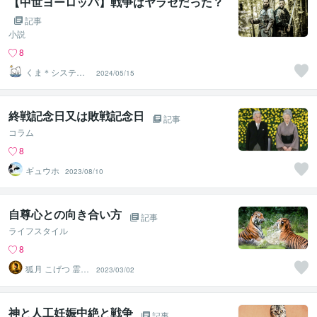
【中世ヨーロッパ】戦争はヤラセだった？
記事
小説
8
くま＊システム
2024/05/15
屋兼小説書き
終戦記念日又は敗戦記念日
記事
コラム
8
ギュウホ
2023/08/10
自尊心との向き合い方
記事
ライフスタイル
8
狐月 こげつ 霊視
2023/03/02
鑑定師
神と人工妊娠中絶と戦争
記事