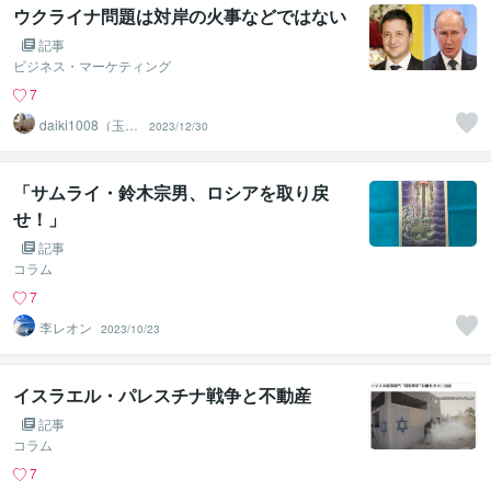
ウクライナ問題は対岸の火事などではない
記事
ビジネス・マーケティング
7
daiki1008（玉井
2023/12/30
大貴）
「サムライ・鈴木宗男、ロシアを取り戻
せ！」
記事
コラム
7
李レオン
2023/10/23
イスラエル・パレスチナ戦争と不動産
記事
コラム
7