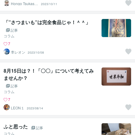
Hongo Tsukasa
2023/10/11
（本郷 司）
「”さつまいも”は完全食品じゃ！＾＾」
記事
コラム
7
李レオン
2023/10/08
8月15日は？！「〇〇」について考えてみ
ませんか？
記事
コラム
7
LEON１
2023/08/14
ふと思った
記事
コラム