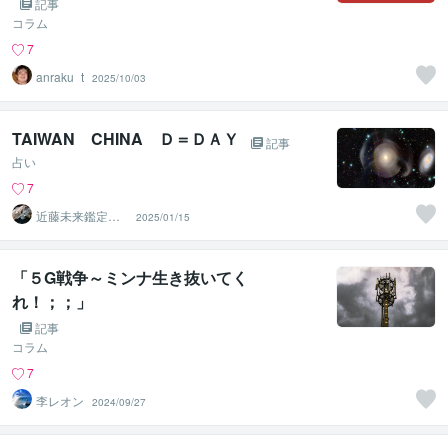
あの緊張感がすごかった。
記事
コラム
7
anraku_t
2025/10/03
TAIWAN CHINA Ｄ＝ＤＡＹ
記事
占い
7
近藤未来鑑定
2025/01/15
近藤 光 【移転
済】
「５G戦争～ミンナ生き抜いてく
れ！；；」
記事
コラム
7
李レオン
2024/09/27