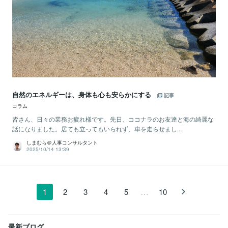
自然のエネルギーは、身体も心も安らかにする
記事
コラム
皆さん、日々の業務お疲れ様です。先日、ココナラのお友達と海の綺麗な
話になりました。居ても立ってもいられず、車を走らせまし...
しまむら＠人事コンサルタント
2025/10/14 13:39
…
1
2
3
4
5
10
最新ブログ