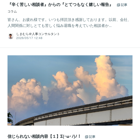
『辛く苦しい相談者』からの『とてつもなく嬉しい報告』
記事
コラム
皆さん、お疲れ様です。いつも拝読頂き感謝しております。以前、会社、
人間関係に対しとても苦しく悩み退職を考えていた相談者か...
しまむら＠人事コンサルタント
2026/05/17 12:48
信じられない相談内容【１】Σ(･ω･ﾉ)ﾉ！
記事