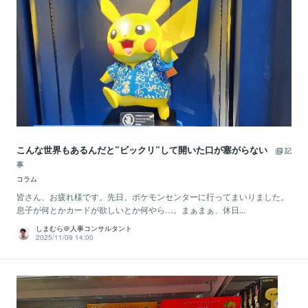
こんな世界もあるんだと”ビックリ”して開いた口が塞がらない
記
事
コラム
皆さん、お疲れ様です。先日、ポケモンセンターに行ってまいりました。
息子が何とかカードが欲しいとか何やら…。まぁまぁ、休日...
しまむら＠人事コンサルタント
2025/11/09 14:00