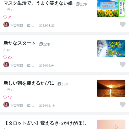
マスク生活で、うまく笑えない娘
記事
コラム
31
✨霊能師 姫神✨
2022/08/22
心を導く、守護
霊の通訳者
新たなスタート
記事
占い
25
✨霊能師 姫神✨
2024/02/04
心を導く、守護
霊の通訳者
新しい朝を迎えるたびに
記事
コラム
17
✨霊能師 姫神✨
2024/02/19
心を導く、守護
霊の通訳者
【タロット占い】変えるきっかけがほし