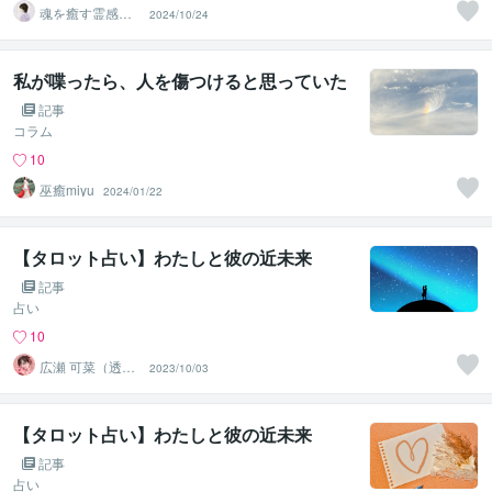
魂を癒す霊感ヒ
2024/10/24
ーラー占い師
私が喋ったら、人を傷つけると思っていた
記事
コラム
10
巫癒miyu
2024/01/22
【タロット占い】わたしと彼の近未来
記事
占い
10
広瀬 可菜（透視
2023/10/03
タロット⭐占い
師）
【タロット占い】わたしと彼の近未来
記事
占い