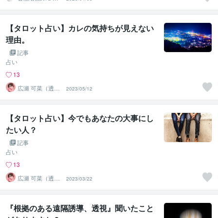
盆サービス受付
中
【タロット占い】カレの気持ちが見えない
理由。
記事
占い
13
広瀬 可菜（透視
2023/05/12
タロット⭐占い
師）
【タロット占い】今でもあなたの大事にし
たい人？
記事
占い
13
広瀬 可菜（透視
2023/03/22
タロット⭐占い
師）
『根拠のある遠隔誘導、透視』聞いたこと