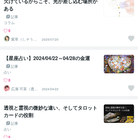
欠けているからこそ、光が差し込む場所が
ある
記事
コラム
8
紫草（しそう）
2025/07/20
❀真実の霊感霊
視・透視鑑定
【星座占い】2024/04/22～04/28の金運
記事
占い
8
広瀬 可菜（透視
2024/04/22
タロット⭐占い
師）
透視と霊視の微妙な違い、そしてタロット
カードの役割
記事
占い
8