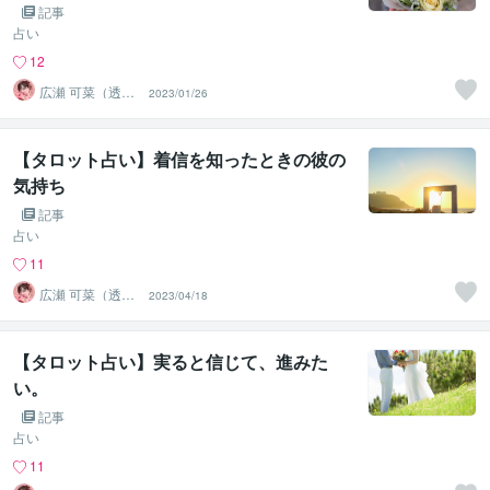
記事
占い
12
広瀬 可菜（透視
2023/01/26
タロット⭐占い
師）
【タロット占い】着信を知ったときの彼の
気持ち
記事
占い
11
広瀬 可菜（透視
2023/04/18
タロット⭐占い
師）
【タロット占い】実ると信じて、進みた
い。
記事
占い
11