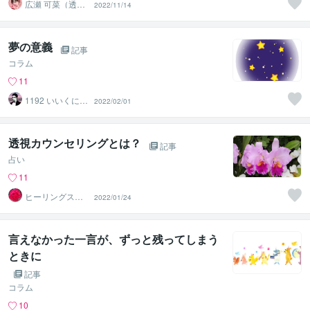
広瀬 可菜（透視
2022/11/14
タロット⭐占い
師）
夢の意義
記事
コラム
11
1192 いいくに
2022/02/01
つく郎
透視カウンセリングとは？
記事
占い
11
ヒーリングスペ
2022/01/24
ース エッセンス
言えなかった一言が、ずっと残ってしまう
ときに
記事
コラム
10