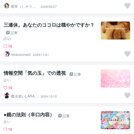
紫草（しそう）
2026/05/27
❀真実の霊感霊
視・透視鑑定
三連休。あなたのココロは穏やかですか？
記事
占い
10
ryosconnect
2025/11/21
情報空間「気の玉」での透視
記事
占い
10
魔法使いLARAラ
2024/12/15
ーラ˖˚˳⌖
●鏡の法則（辛口内容）
記事
占い
10