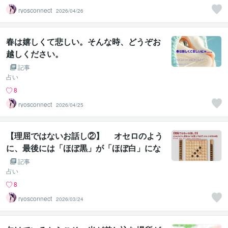
ryosconnect
2026/04/26
春は嬉しくて悲しい。そんな時、どうぞお
越しください。
記事
占い
8
ryosconnect
2026/04/25
【理屈ではないお話し②】 オセロのよう
に、最後には「ほぼ黒」が「ほぼ白」にな
った本当のお話。
記事
占い
8
ryosconnect
2026/03/24