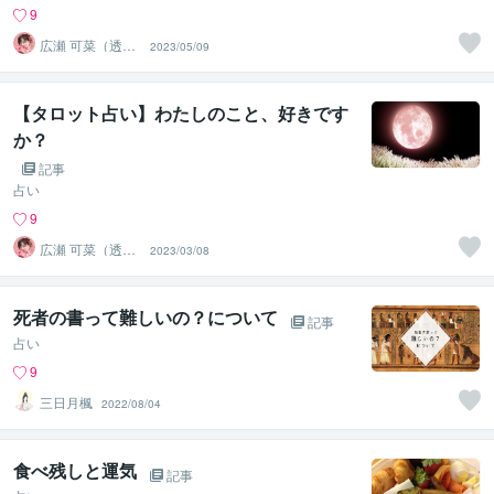
9
広瀬 可菜（透視
2023/05/09
タロット⭐占い
師）
【タロット占い】わたしのこと、好きです
か？
記事
占い
9
広瀬 可菜（透視
2023/03/08
タロット⭐占い
師）
死者の書って難しいの？について
記事
占い
9
三日月楓
2022/08/04
食べ残しと運気
記事