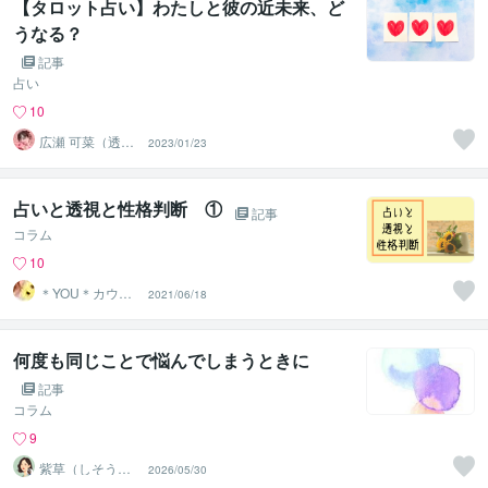
【タロット占い】わたしと彼の近未来、ど
うなる？
記事
占い
10
広瀬 可菜（透視
2023/01/23
タロット⭐占い
師）
占いと透視と性格判断 ①
記事
コラム
10
＊YOU＊カウン
2021/06/18
セラー＆キャリ
コン
何度も同じことで悩んでしまうときに
記事
コラム
9
紫草（しそう）
2026/05/30
❀真実の霊感霊