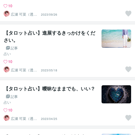
10
広瀬 可菜（透視
2023/09/26
タロット⭐占い
師）
【タロット占い】進展するきっかけをくだ
さい。
記事
占い
10
広瀬 可菜（透視
2023/05/18
タロット⭐占い
師）
【タロット占い】曖昧なままでも、いい？
記事
占い
10
広瀬 可菜（透視
2023/04/25
タロット⭐占い
師）