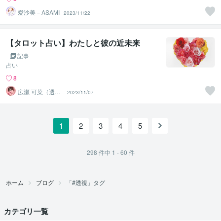
愛沙美－ASAMI
2023/11/22
【タロット占い】わたしと彼の近未来
記事
占い
8
広瀬 可菜（透視
2023/11/07
タロット⭐占い
師）
1
2
3
4
5
298
件中
1 - 60
件
ホーム
ブログ
「#透視」タグ
カテゴリ一覧