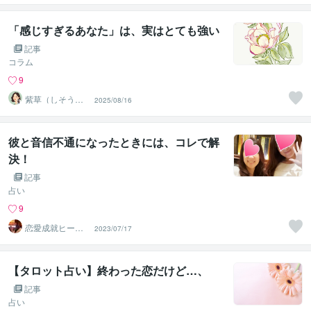
視・透視鑑定
「感じすぎるあなた」は、実はとても強い
記事
コラム
9
紫草（しそう）
2025/08/16
❀真実の霊感霊
視・透視鑑定
彼と音信不通になったときには、コレで解
決！
記事
占い
9
恋愛成就ヒーリ
2023/07/17
ング。芦川マリ
カ
【タロット占い】終わった恋だけど…、
記事
占い