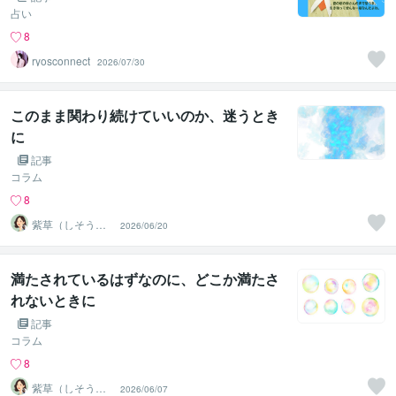
占い
8
ryosconnect
2026/07/30
このまま関わり続けていいのか、迷うとき
に
記事
コラム
8
紫草（しそう）
2026/06/20
❀真実の霊感霊
視・透視鑑定
満たされているはずなのに、どこか満たさ
れないときに
記事
コラム
8
紫草（しそう）
2026/06/07