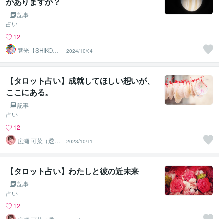
がありますか？
記事
占い
12
紫光【SHIKO】
2024/10/04
遠隔透視鑑定士
【タロット占い】成就してほしい想いが、
ここにある。
記事
占い
12
広瀬 可菜（透視
2023/10/11
タロット⭐占い
師）
【タロット占い】わたしと彼の近未来
記事
占い
12