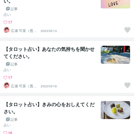
い。
記事
占い
17
広瀬 可菜（透視
2023/05/13
タロット⭐占い
師）
【タロット占い】あなたの気持ちを聞かせ
てください。
記事
占い
17
広瀬 可菜（透視
2023/03/18
タロット⭐占い
師）
【タロット占い】きみの心をおしえてくだ
さい。
記事
占い
16