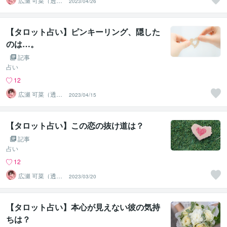
広瀬 可菜（透視
2023/04/26
タロット⭐占い
師）
【タロット占い】ピンキーリング、隠した
のは…。
記事
占い
12
広瀬 可菜（透視
2023/04/15
タロット⭐占い
師）
【タロット占い】この恋の抜け道は？
記事
占い
12
広瀬 可菜（透視
2023/03/20
タロット⭐占い
師）
【タロット占い】本心が見えない彼の気持
ちは？