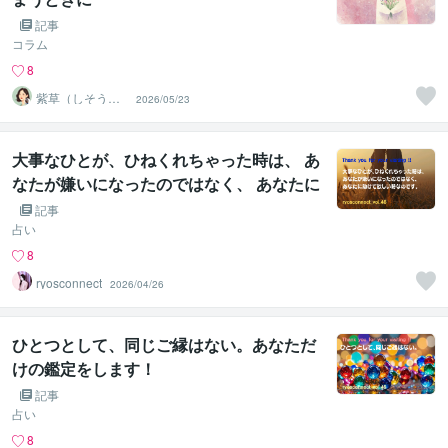
記事
コラム
8
紫草（しそう）
2026/05/23
❀真実の霊感霊
視・透視鑑定
大事なひとが、ひねくれちゃった時は、 あ
なたが嫌いになったのではなく、 あなたに
助けて欲しい時なのです。
記事
占い
8
ryosconnect
2026/04/26
ひとつとして、同じご縁はない。あなただ
けの鑑定をします！
記事
占い
8