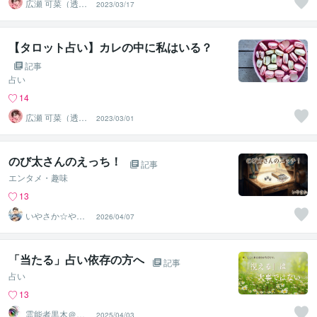
広瀬 可菜（透視
2023/03/17
タロット⭐占い
師）
【タロット占い】カレの中に私はいる？
記事
占い
14
広瀬 可菜（透視
2023/03/01
タロット⭐占い
師）
のび太さんのえっち！
記事
エンタメ・趣味
13
いやさか☆やす
2026/04/07
らぎの傾聴者
「当たる」占い依存の方へ
記事
占い
13
霊能者黒木＠お
2025/04/03