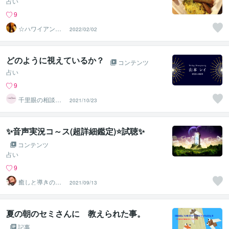
占い
9
☆ハワイアンス
2022/02/02
ピリチュル☆～
ハナイノウエ
どのように視えているか？
コンテンツ
占い
9
千里眼の相談
2021/10/23
役 山本
✨音声実況コ～ス(超詳細鑑定)⭐試聴✨
コンテンツ
占い
9
癒しと導きのリ
2021/09/13
シ✨チャンネル
夏の朝のセミさんに 教えられた事。
記事