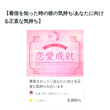
【着信を知った時の彼の気持ち/あなたに向け
る正直な気持ち】
透視タロット♡あなたに向ける正
直な気持ちを占います
広瀬 可菜（透視タロット⭐占い師）
3,000
5.0
円
(471)