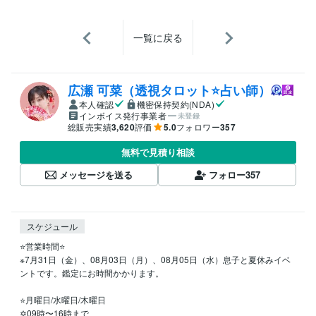
一覧に戻る
広瀬 可菜（透視タロット⭐占い師）
本人確認
機密保持契約(NDA)
インボイス発行事業者
未登録
総販売実績
3,620
評価
5.0
フォロワー
357
無料で見積り相談
メッセージを送る
フォロー
357
スケジュール
⭐️営業時間⭐

※7月31日（金）、08月03日（月）、08月05日（水）息子と夏休みイベ
ントです。鑑定にお時間かかります。

⭐️月曜日/水曜日/木曜日

✡09時〜16時まで
