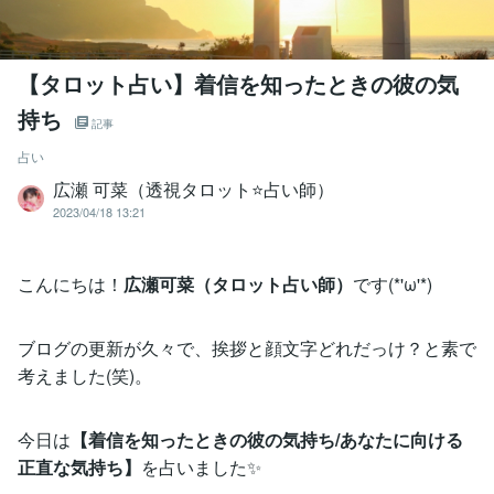
【タロット占い】着信を知ったときの彼の気
持ち
記事
占い
広瀬 可菜（透視タロット⭐占い師）
2023/04/18 13:21
こんにちは！
広瀬可菜（タロット占い師）
です(*'ω'*)
ブログの更新が久々で、挨拶と顔文字どれだっけ？と素で
考えました(笑)。
今日は
【着信を知ったときの彼の気持ち/あなたに向ける
正直な気持ち】
を占いました✨