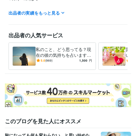
⭐️火曜日/金曜日

出品者の実績をもっと見る
✡09時〜15時まで

⭐️定休日

土曜日

出品者の人気サービス
日曜日

祝日

私のこと、どう思ってる？現
質問
（シングルマザーです(*'ω'*)

在の彼の気持ちを占います
いま
土日祝日は息子を優先するため、鑑定結果のお届けまで、お時間かかり
透視タロット♡彼の気持ち♡
な恋
5.0
(969)
1,500
円
5.0
ます。ご了承ください☘️）
進展する？恋愛感情？脈あ
解消
経験職種
り？
ライフスタイル・その他 / 占い師
経験年数 : 4年
受賞歴
魔法のiランド【＃この瞬間は私だけのもの　日常部門】
得意分野
占い
電話鑑定
恋愛
仕事
人間関係
このブログを見た人にオススメ
占い
質問①つ⭐タロット占い
チャット鑑定30分
タロット＋夢占い
恋愛
相手の気持ち
片想い
両想い
不倫
タロット
仕事
転職
進展
未来
秋になっても何も変わらない、と思い始めた