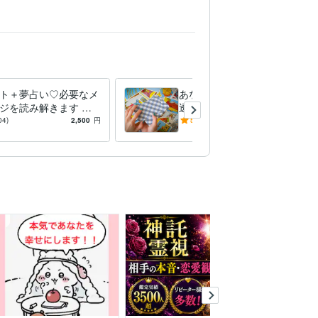
ト＋夢占い♡必要なメ
あなたを好きになった理由♡
ジを読み解きます 夢
透視タロットで占います 彼
透視タロット♡夢の真
だけが知っているあなたの魅
04)
2,500
円
5.0
(38)
3,000
円
伝えします。
力を、私が紐解き「代弁」し
ます！