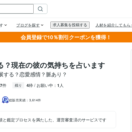
会員登録で10％割引クーポンを獲得！
る？現在の彼の気持ちを占います
展する？恋愛感情？脈あり？
7
件
4
枠 / お願い中：
1
人
残り
）
総販売実績：
3,614件
績と鑑定プロセスを満たした、運営審査済のサービスです