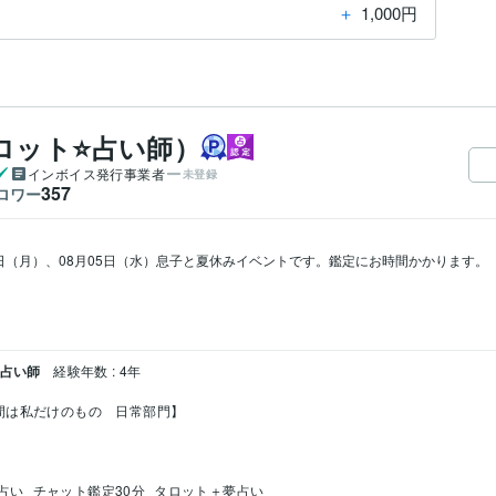
＋
1,000円
ロット⭐占い師）
インボイス発行事業者
未登録
357
ロワー
03日（月）、08月05日（水）息子と夏休みイベントです。鑑定にお時間かかります。

 占い師
経験年数 : 4年
間は私だけのもの　日常部門】
占い
チャット鑑定30分
タロット＋夢占い