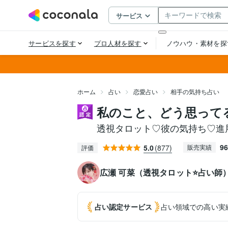
ホーム
占い
恋愛占い
相手の気持ち占い
私のこと、どう思って
透視タロット♡彼の気持ち♡進
96
5.0
(877)
販売実績
評価
広瀬 可菜（透視タロット⭐占い師
占い認定
サービス
占い領域での高い実