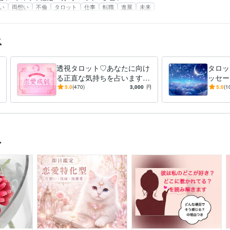
い
両想い
不倫
タロット
仕事
転職
進展
未来
ス
透視タロット♡あなたに向け
タロッ
る正直な気持ちを占います
ッセー
彼の気持ち♡今後の流れ、恋
占いと
5.0
(470)
3,000
円
5.0
(1
愛成就のための透視タロット
実をお
ス