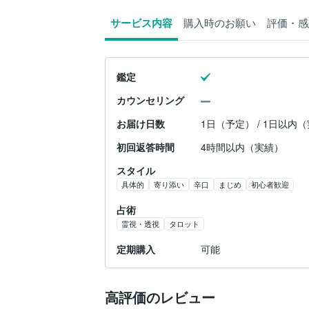
サービス内容
購入時のお願い
評価・感
鑑定
カウンセリング
お届け日数
1日（予定） / 1日以内
初回返答時間
4時間以内（実績）
スタイル
具体的
寄り添い
辛口
まじめ
初心者歓迎
占術
霊視・透視
タロット
定期購入
可能
高評価のレビュー