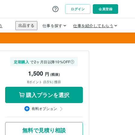
定期購入
で2ヶ月目以降10%OFF
1,500
円
(税抜)
8ポイント (0.5％) 獲得
購入プランを選択
有料オプション
無料で見積り相談