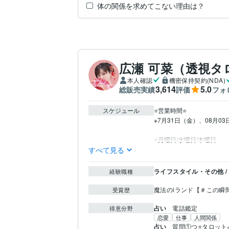
体の関係を求めてこない理由は？
広瀬 可菜（透視タ
本人確認
機密保持契約(NDA)
3,614
5.0
総販売実績
評価
フォ
スケジュール
⭐️営業時間⭐

※7月31日（金）、08月
⭐️月曜日/水曜日/木曜日
すべて見る
ライフスタイル・その他 /
経験職種
魔法のiランド【＃この瞬
受賞歴
占い
電話鑑定
得意分野
恋愛
仕事
人間関係
占い
質問①つ⭐タロット