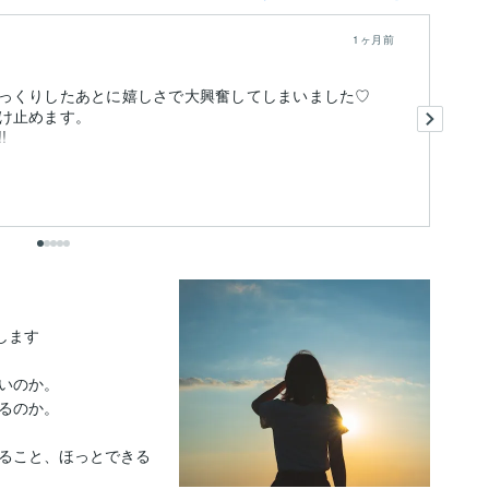
1ヶ月前
っくりしたあとに嬉しさで大興奮してしまいました♡
い
け止めます。
!
自
も
出
ます

いのか。

るのか。

ること、ほっとできる