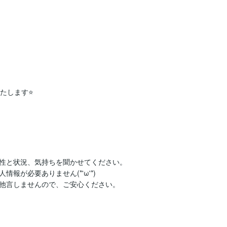
性と状況、気持ちを聞かせてください。

が必要ありません(*'ω'*)

他言しませんので、ご安心ください。
