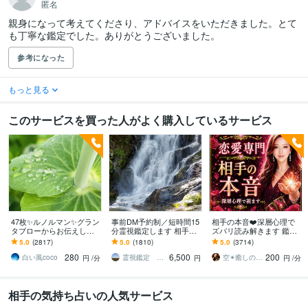
匿名
親身になって考えてくださり、アドバイスをいただきました。とて
も丁寧な鑑定でした。ありがとうございました。
参考になった
もっと見る
このサービスを買った人がよく購入しているサービス
47枚✨ルノルマン✨グラン
事前DM予約制／短時間15
相手の本音❤️深層心理で
タブローからお伝えしま
分霊視鑑定します 相手は
ズバリ読み解きます 鑑定
す ☪️恋愛・仕事・人間関
どう思っているのか等チ
実績7000件超え❗️ ✨心に優
5.0
(2817)
5.0
(1810)
5.0
(3714)
係✨ルノルマン1度試して
ャット形式15分間の質問
しく寄り添う恋愛専門鑑
280
6,500
200
みませんか✡️
OKです
定
白い風coco
霊視鑑定 matsumi
空✴︎癒しの魔法使い
円
/分
円
円
/分
相手の気持ち占いの人気サービス