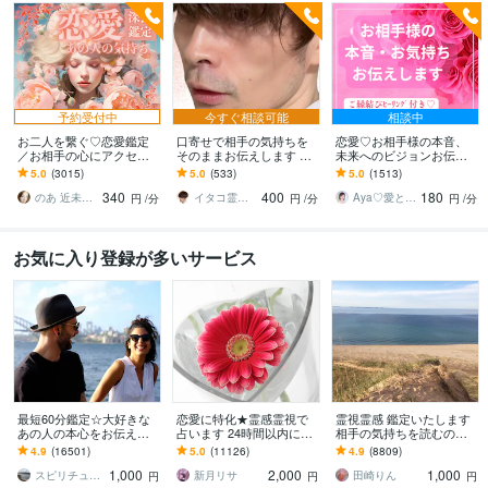
予約受付中
今すぐ相談可能
相談中
お二人を繋ぐ♡恋愛鑑定
口寄せで相手の気持ちを
恋愛♡お相手様の本音、
／お相手の心にアクセス
そのままお伝えします 現
未来へのビジョンお伝え
します お相手の温度感／
状を把握し未来を切り開
します どんな関係でも細
5.0
(3015)
5.0
(533)
5.0
(1513)
片思い／複雑／復縁／遠
く方法を具体的にお伝え
密にお伝えします✨ツイン
340
400
180
距離／全世代鑑定中❣
します
レイ ソウルメイト
のあ 近未来鑑定師 TR OR LE
イタコ霊能者 豊珠
Aya♡愛と光のスピリチュアルガイド
円
/分
円
/分
円
/分
お気に入り登録が多いサービス
最短60分鑑定☆大好きな
恋愛に特化★霊感霊視で
霊視霊感 鑑定いたします
あの人の本心をお伝えし
占います 24時間以内に返
相手の気持ちを読むのが
ます 【詳細不要】好きな
信、スピリチュアル鑑定
得意です。
4.9
(16501)
5.0
(11126)
4.9
(8809)
人の本音と将来への思
1,000
2,000
1,000
い。私をどう思ってる？
スピリチュアルカウンセラー沙耶美
新月リサ
田崎りん
円
円
円