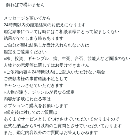
  解ればで構いません

メッセージを頂いてから

24時間以内の鑑定結果のお伝えになります

鑑定結果については時にはご相談者様にとって望ましくない

結果がでてしまう時もあります

ご自分が望む結果しか受け入れられない方は

鑑定をご遠慮ください

※株、投資、ギャンブル、病、生死、合否、芸能人など面識のない
人物との恋愛等に関してはお受けできません

※ご依頼内容を24時間以内にご記入いただけない場合

ご依頼者様の事前確認不足として

キャンセルさせていただきます

※人物が違う、ジャンルが異なる鑑定

内容が多岐にわたる等は

オプションご購入をお願いします

※鑑定後に対してのご質問は

あくまでサービスとしてつけさせていただいておりますので

正式な納品から3日以内のご質問とさせていただいております
