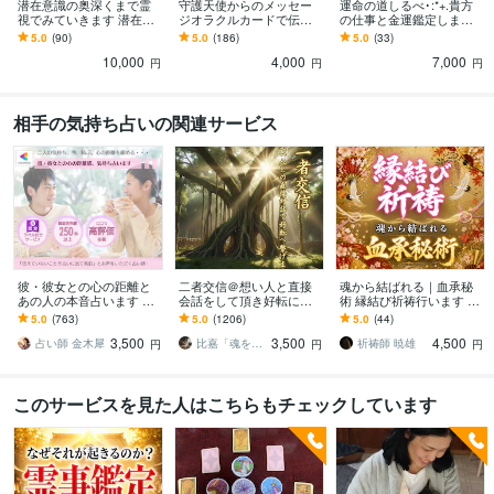
潜在意識の奥深くまで霊
守護天使からのメッセー
運命の道しるべ･:*+.貴方
視でみていきます 潜在意
ジオラクルカードで伝え
の仕事と金運鑑定します
識の思い込みを外すこと
ます 今、自分にとって何
タロットと霊視であなた
5.0
(90)
5.0
(186)
5.0
(33)
で悩みから解放していき
が最適か知りたいあなた
のお仕事のお悩み解決し
10,000
4,000
7,000
ます
へ
ます
円
円
円
相手の気持ち占いの関連サービス
彼・彼女との心の距離と
二者交信＠想い人と直接
魂から結ばれる｜血承秘
あの人の本音占います 表
会話をして頂き好転に繋
術 縁結び祈祷行います 占
向きのお気持ち、本音、2
げます 本心で話したい方
い復縁／恋愛霊視／縁結
5.0
(763)
5.0
(1206)
5.0
(44)
～3ヶ月先までの流れ占い
／接点数を補填したい方
び／強力縁結び／復縁縁
3,500
3,500
4,500
ます
／不和に悩む方の親睦術
結び／片思い
占い師 金木犀
比嘉「魂を揺さぶるユタ」
祈祷師 暁雄
円
円
円
このサービスを見た人はこちらもチェックしています