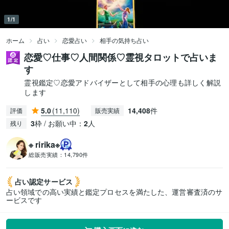
1/1
ホーム
占い
恋愛占い
相手の気持ち占い
恋愛♡仕事♡人間関係♡霊視タロットで占いま
す
霊視鑑定♡恋愛アドバイザーとして相手の心理も詳しく解説
します
5.0
(11,110)
14,408
件
評価
販売実績
3
枠 / お願い中：
2
人
残り
※ ririka※
総販売実績：
14,790件
占い認定
サービス
占い領域での高い実績と鑑定プロセスを満たした、運営審査済のサ
ービスです