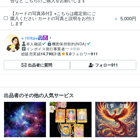
合など こちらのご購入をお願いします
【カードの写真添付】※こちらは鑑定前にご
＋
5,000円
購入ください カードの写真と説明をお付け
します
※ ririka※
本人確認
機密保持契約(NDA)
インボイス発行事業者
未登録
総販売実績
14,790
評価
5.0
フォロワー
911
出品者に質問
フォロー
911
出品者のその他の人気サービス