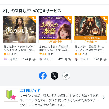
相手の気持ち占いの定番サービス
今すぐ相談可能
予約受付中
予約受付中
彼の気持ちと未来をズバ
あの人の本音を霊感で言
彼の本音 霊感霊視タロ
リ視ます 不安解消 ！愛を
葉にして伝えます ♡恋
ット占いと男性目線で答
深める 霊感タロット・
愛・復縁・既読無視の彼
えます 複雑愛復縁ツイン
5.0
(201)
4.9
(3341)
5.0
(155)
ルノルマン＆ヒーリング
の気持ちも霊視します！
レイ片想いの未来縁結
120
420
320
び 恋の進展恋愛電話相
心を整える占いヒーラー・速水あやの
♯みどり♯プロ鑑定歴17年
山部くま™（占い師／ＥＣコンサル）
円
/分
円
/分
円
/分
談
ご利用ガイド
サービスの出品、購入、取引の流れ、お支払い方法・手数料
や、ココナラを安心・安全に使って頂くための制度やマナー
など、ココナラの使い方はこちら。