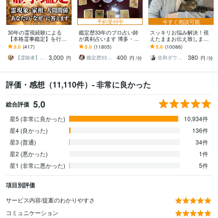
予約受付中
今すぐ相談可能
30年の霊視経験による
鑑定歴33年のプロ占い師
スッキリお悩み解決！視
【本格霊事鑑定】を行い
が真剣占います 博多・廓
えたままお伝え致します
ます 霊現象・家相・家
屋の純血統占い祈願師
恋愛、結婚、人間関係、
5.0
(417)
5.0
(11805)
5.0
(10086)
系・先祖・土地・人間関
雷鳥
仕事、人生、ペットの気
3,000
400
380
係・悪縁・因縁・厄払い
持ち等◎祈願付き
【霊能者】天晴
鑑定歴33年のプロ占い師 雷鳥
佐和ダウジング＆スピリットメンター
円
円
/分
円
/分
評価・感想（11,110件）- 非常に良かった
5.0
総合評価
星5 (非常に良かった)
10,934件
星4 (良かった)
136件
星3 (普通)
34件
星2 (悪かった)
1件
星1 (非常に悪かった)
5件
項目別評価
サービス内容/提案のわかりやすさ
コミュニケーション