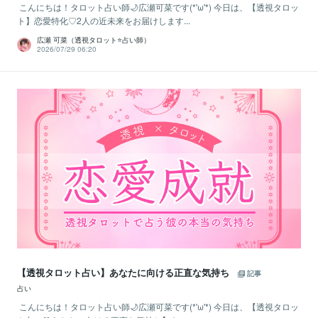
こんにちは！タロット占い師🌙広瀬可菜です(*'ω'*) 今日は、【透視タロッ
ト】恋愛特化♡2人の近未来をお届けします...
広瀬 可菜（透視タロット⭐占い師）
2026/07/29 06:20
【透視タロット占い】あなたに向ける正直な気持ち
記事
占い
こんにちは！タロット占い師🌙広瀬可菜です(*'ω'*) 今日は、【透視タロッ