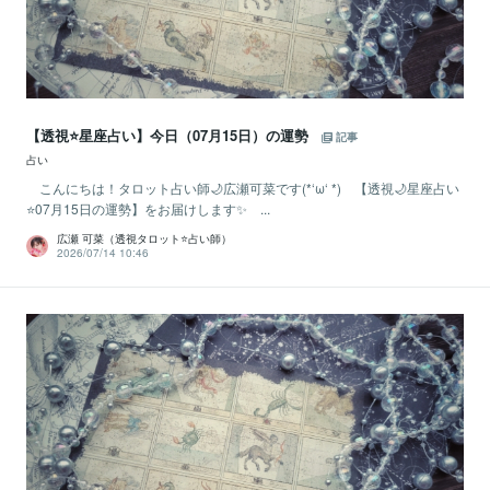
【透視⭐️星座占い】今日（07月15日）の運勢
記事
占い
こんにちは！タロット占い師🌙広瀬可菜です(*‘ω‘ *) 【透視🌙星座占い
⭐07月15日の運勢】をお届けします✨ ...
広瀬 可菜（透視タロット⭐占い師）
2026/07/14 10:46