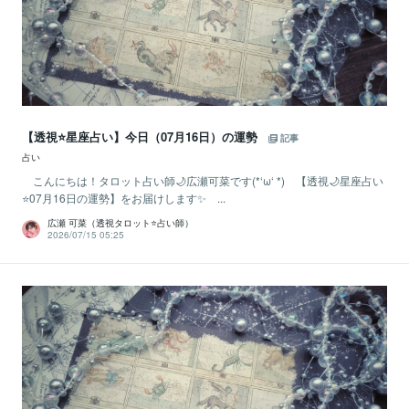
【透視⭐️星座占い】今日（07月16日）の運勢
記事
占い
こんにちは！タロット占い師🌙広瀬可菜です(*‘ω‘ *) 【透視🌙星座占い
⭐07月16日の運勢】をお届けします✨ ...
広瀬 可菜（透視タロット⭐占い師）
2026/07/15 05:25