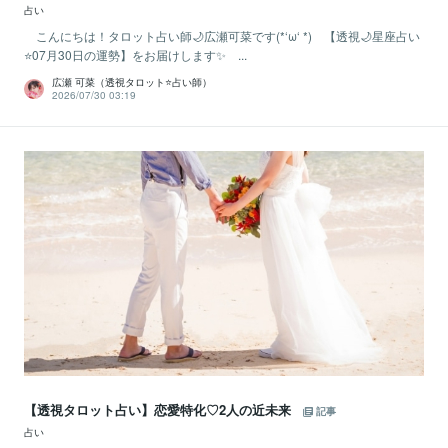
占い
こんにちは！タロット占い師🌙広瀬可菜です(*‘ω‘ *) 【透視🌙星座占い
⭐07月30日の運勢】をお届けします✨ ...
広瀬 可菜（透視タロット⭐占い師）
2026/07/30 03:19
【透視タロット占い】恋愛特化♡2人の近未来
記事
占い