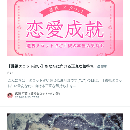
【透視タロット占い】あなたに向ける正直な気持ち
記事
占い
こんにちは！タロット占い師🌙広瀬可菜です(*'ω'*) 今日は、【透視タロッ
ト占い💛あなたに向ける正直な気持ち】を...
広瀬 可菜（透視タロット⭐占い師）
2026/07/23 07:58