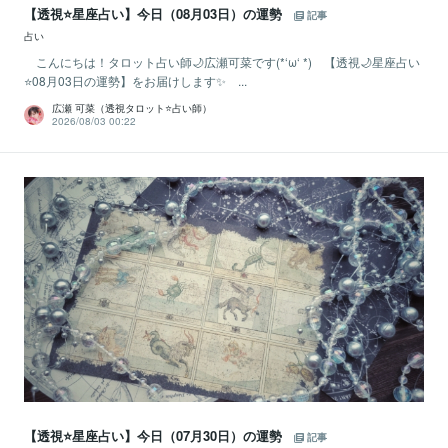
【透視⭐️星座占い】今日（08月03日）の運勢
記事
占い
こんにちは！タロット占い師🌙広瀬可菜です(*‘ω‘ *) 【透視🌙星座占い
⭐08月03日の運勢】をお届けします✨ ...
広瀬 可菜（透視タロット⭐占い師）
2026/08/03 00:22
【透視⭐️星座占い】今日（07月30日）の運勢
記事