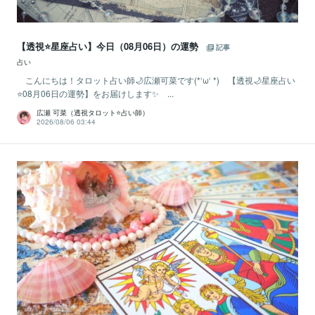
【透視⭐️星座占い】今日（08月06日）の運勢
記事
占い
こんにちは！タロット占い師🌙広瀬可菜です(*‘ω‘ *) 【透視🌙星座占い
⭐08月06日の運勢】をお届けします✨ ...
広瀬 可菜（透視タロット⭐占い師）
2026/08/06 03:44