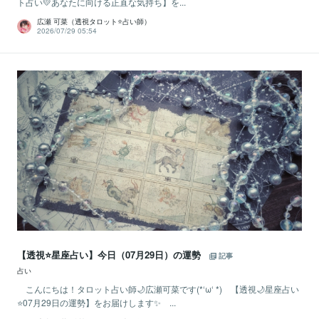
ト占い💛あなたに向ける正直な気持ち】を...
広瀬 可菜（透視タロット⭐占い師）
2026/07/29 05:54
【透視⭐️星座占い】今日（07月29日）の運勢
記事
占い
こんにちは！タロット占い師🌙広瀬可菜です(*‘ω‘ *) 【透視🌙星座占い
⭐07月29日の運勢】をお届けします✨ ...