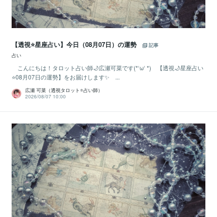
【透視⭐️星座占い】今日（08月07日）の運勢
記事
占い
こんにちは！タロット占い師🌙広瀬可菜です(*‘ω‘ *) 【透視🌙星座占い
⭐08月07日の運勢】をお届けします✨ ...
広瀬 可菜（透視タロット⭐占い師）
2026/08/07 10:00