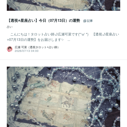
【透視⭐️星座占い】今日（07月13日）の運勢
記事
占い
こんにちは！タロット占い師🌙広瀬可菜です(*‘ω‘ *) 【透視🌙星座占い
⭐07月13日の運勢】をお届けします✨ ...
広瀬 可菜（透視タロット⭐占い師）
2026/07/13 04:00