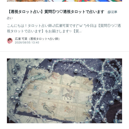
【透視タロット占い】質問①つ♡透視タロットで占います
記事
占い
こんにちは！タロット占い師🌙広瀬可菜です(*‘ω‘ *)今日は【質問①つ♡透
視タロットで占います】をお届けします✨【質...
広瀬 可菜（透視タロット⭐占い師）
2026/08/05 13:40