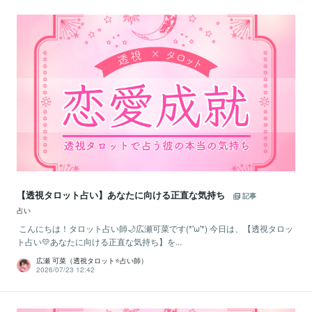
【透視タロット占い】あなたに向ける正直な気持ち
記事
占い
こんにちは！タロット占い師🌙広瀬可菜です(*'ω'*) 今日は、【透視タロッ
ト占い💛あなたに向ける正直な気持ち】を...
広瀬 可菜（透視タロット⭐占い師）
2026/07/23 12:42