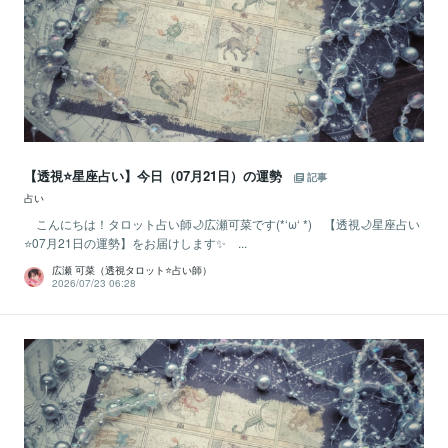
【透視⭐️星座占い】今日（07月21日）の運勢
記事
占い
こんにちは！タロット占い師🌙広瀬可菜です(*‘ω‘ *) 【透視🌙星座占い
⭐07月21日の運勢】をお届けします✨ ...
広瀬 可菜（透視タロット⭐占い師）
2026/07/23 06:28