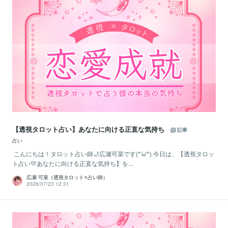
【透視タロット占い】あなたに向ける正直な気持ち
記事
占い
こんにちは！タロット占い師🌙広瀬可菜です(*'ω'*) 今日は、【透視タロッ
ト占い💛あなたに向ける正直な気持ち】を...
広瀬 可菜（透視タロット⭐占い師）
2026/07/23 12:31