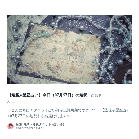
【透視⭐️星座占い】今日（07月27日）の運勢
記事
占い
こんにちは！タロット占い師🌙広瀬可菜です(*‘ω‘ *) 【透視🌙星座占い
⭐07月27日の運勢】をお届けします✨ ...
広瀬 可菜（透視タロット⭐占い師）
2026/07/25 07:42