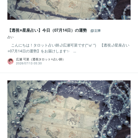
【透視⭐️星座占い】今日（07月14日）の運勢
記事
占い
こんにちは！タロット占い師🌙広瀬可菜です(*‘ω‘ *) 【透視🌙星座占い
⭐07月14日の運勢】をお届けします✨ ...
広瀬 可菜（透視タロット⭐占い師）
2026/07/13 05:30