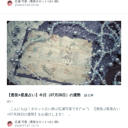
広瀬 可菜（透視タロット⭐占い師）
2026/07/29 04:06
【透視⭐️星座占い】今日（07月28日）の運勢
記事
占い
こんにちは！タロット占い師🌙広瀬可菜です(*‘ω‘ *) 【透視🌙星座占い
⭐07月28日の運勢】をお届けします✨ ...
広瀬 可菜（透視タロット⭐占い師）
2026/07/27 13:10