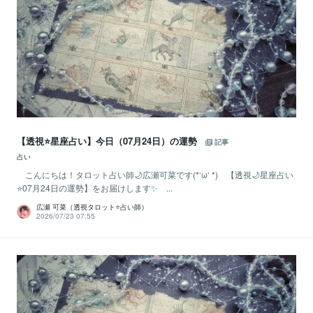
【透視⭐️星座占い】今日（07月24日）の運勢
記事
占い
こんにちは！タロット占い師🌙広瀬可菜です(*‘ω‘ *) 【透視🌙星座占い
⭐07月24日の運勢】をお届けします✨ ...
広瀬 可菜（透視タロット⭐占い師）
2026/07/23 07:55