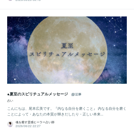
●夏至のスピリチュアルメッセージ
記事
占い
こんにちは、尾本広美です。『内なる自分を磨くこと』 内なる自分を磨く
ことによって・あなたの本質が輝きだしたり・正しい本来...
魂を癒す霊感ヒーラー占い師
2026/06/22 22:27