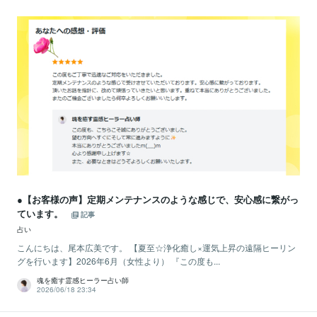
●【お客様の声】定期メンテナンスのような感じで、安心感に繋がっ
ています。
記事
占い
こんにちは、尾本広美です。 【夏至☆浄化癒し×運気上昇の遠隔ヒーリン
グを行います】2026年6月（女性より） 『この度も...
魂を癒す霊感ヒーラー占い師
2026/06/18 23:34