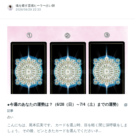
魂を癒す霊感ヒーラー占い師
2026/06/29 22:33
●今週のあなたの運勢は？（6/28（日）～7/4（土）までの運勢）
記事
占い
こんにちは、尾本広美です。 カードを選ぶ時、目を軽く閉じ深呼吸をしま
しょう。 その後、ピンときたカードを選んでくださいネ...