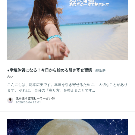
●幸運体質になる！今日から始める引き寄せ習慣
記事
占い
こんにちは、尾本広美です。幸運を引き寄せるために、 大切なことがあり
ます。 それは、 自分の「在り方」を整えることです...
魂を癒す霊感ヒーラー占い師
2026/06/04 23:01