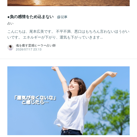
●負の感情をため込まない
記事
占い
こんにちは、尾本広美です。 不平不満、悪口はもちろん言わないほうがい
いです。 エネルギーが下がり、運気も下がっていきます...
魂を癒す霊感ヒーラー占い師
2026/07/17 23:13