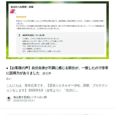
●【お客様の声】自分自身が不調に感じる部分が、一致したので非常
に説得力がありました
記事
占い
こんにちは、尾本広美です。【霊視☆エネルギー浄化、調整、プロテクシ
ョンをします】 2026年5月（女性より） 『先月に...
魂を癒す霊感ヒーラー占い師
2026/06/09 00:01