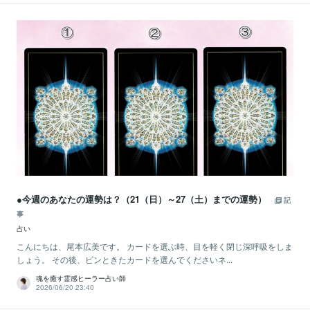
●今週のあなたの運勢は？（21（日）～27（土）までの運勢）
記
事
占い
こんにちは、尾本広美です。 カードを選ぶ時、目を軽く閉じ深呼吸をしま
しょう。 その後、ピンときたカードを選んでくださいネ...
魂を癒す霊感ヒーラー占い師
2026/06/20 23:40