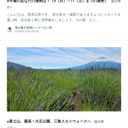
●今週のあなたの運勢は？（5（日）～11（土）までの運勢）
記事
占い
こんにちは、尾本広美です。 幸せ多き一週間でありますように☆カードを
選ぶ時、目を軽く閉じ深呼吸をしましょう。その後、ピン...
魂を癒す霊感ヒーラー占い師
2026/07/05 00:05
●富士山、最高！大石公園、三島スカイウォークへ
記事
コラム