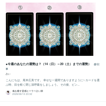
●今週のあなたの運勢は？（14（日）～20（土）までの運勢）
記
事
占い
こんにちは、尾本広美です。 幸せな一週間でありますように✨カードを選
ぶ時、目を軽く閉じ深呼吸をしましょう。 その後、ピン...
魂を癒す霊感ヒーラー占い師
2026/06/13 23:32