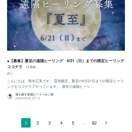
●【募集】夏至の遠隔ヒーリング 6/21（日）までの限定ヒーリング
ココナラ
告知
占い
こんにちは、尾本広美です。 霊視鑑定、夏至の6月21日までの限定ヒーリ
ングをココナラでやっています。 通常の遠隔ヒーリ...
魂を癒す霊感ヒーラー占い師
2026/06/02 23:12
…
1
2
3
4
5
82