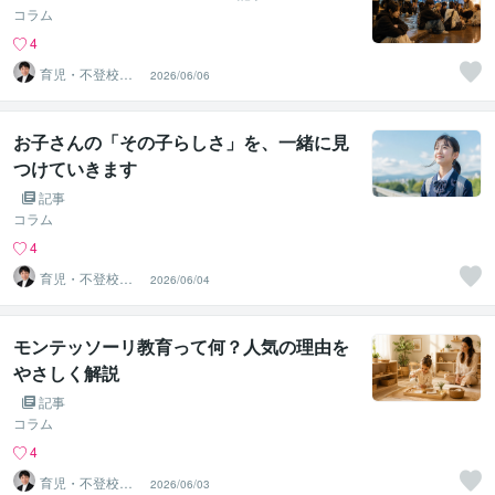
コラム
4
育児・不登校・
2026/06/06
海外子女相談専
門 奥村直之
お子さんの「その子らしさ」を、一緒に見
つけていきます
記事
コラム
4
育児・不登校・
2026/06/04
海外子女相談専
門 奥村直之
モンテッソーリ教育って何？人気の理由を
やさしく解説
記事
コラム
4
育児・不登校・
2026/06/03