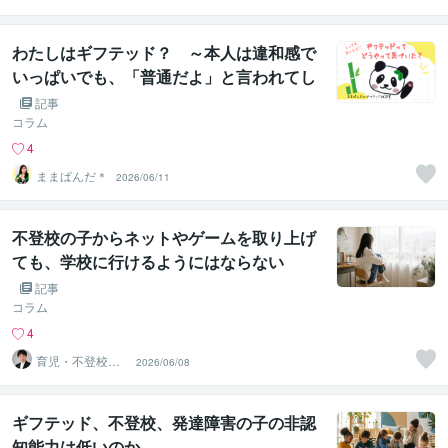
海外子女相談専
門 奥村直之
わたしはギフテッド？ ～本人は違和感で
いっぱいでも、「普通だよ」と言われてし
まうのはなぜ？～
記事
コラム
4
ままぱんだ＊
2026/06/11
不登校の子からネットやゲームを取り上げ
ても、学校に行けるようにはならない
記事
コラム
4
育児・不登校・
2026/06/08
海外子女相談専
門 奥村直之
ギフテッド、不登校、発達障害の子の非認
知能力は低いのか