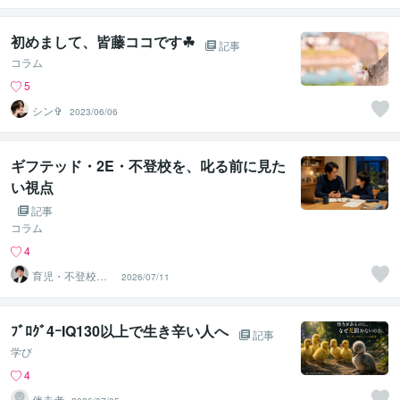
初めまして、皆藤ココです☘
記事
コラム
5
シン‪✞
2023/06/06
ギフテッド・2E・不登校を、叱る前に見た
い視点
記事
コラム
4
育児・不登校・
2026/07/11
海外子女相談専
門 奥村直之
ﾌﾞﾛｸﾞ4ｰIQ130以上で生き辛い人へ
記事
学び
4
伴走者