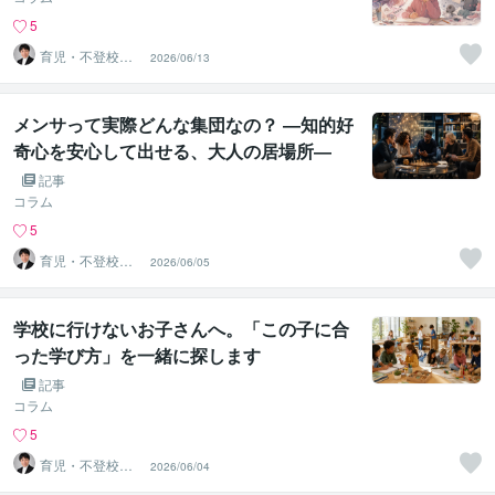
5
育児・不登校・
2026/06/13
海外子女相談専
門 奥村直之
メンサって実際どんな集団なの？ ―知的好
奇心を安心して出せる、大人の居場所―
記事
コラム
5
育児・不登校・
2026/06/05
海外子女相談専
門 奥村直之
学校に行けないお子さんへ。「この子に合
った学び方」を一緒に探します
記事
コラム
5
育児・不登校・
2026/06/04
海外子女相談専
門 奥村直之