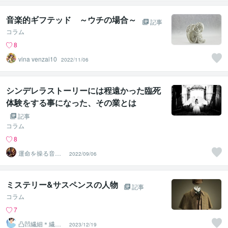
音楽的ギフテッド ～ウチの場合～
記事
コラム
8
vina venzai10
2022/11/06
シンデレラストーリーには程遠かった臨死
体験をする事になった、その業とは
記事
コラム
8
運命を操る音波
2022/09/06
動の調律師Keiと
Jack
ミステリー&サスペンスの人物
記事
コラム
7
凸凹繊細＊繊細
2023/12/19