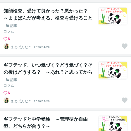
知能検査、受けて良かった？悪かった？
～ままぱんだが考える、検査を受けること
の意味～
記事
コラム
6
ままぱんだ＊
2026/04/29
ギフテッド、いつ気づく？どう気づく？そ
の後はどうする？ ～あれ？と思ってから
のフローチャート～
記事
コラム
6
ままぱんだ＊
2026/02/26
ギフテッドと中学受験 ～管理型か自由
型、どちらが合う？～