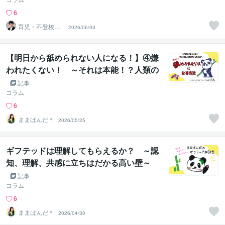
6
育児・不登校・
2026/06/03
海外子女相談専
門 奥村直之
【明日から舐められない人になる！】④嫌
われたくない！ ～それは本能！？人類の
歴史から考えてみる～
記事
コラム
6
ままぱんだ＊
2026/05/25
ギフテッドは理解してもらえるか？ ～認
知、理解、共感に立ちはだかる高い壁～
記事
コラム
6
ままぱんだ＊
2026/04/30