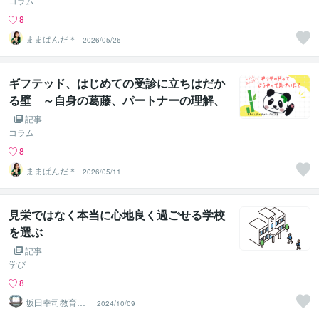
コラム
8
ままぱんだ＊
2026/05/26
ギフテッド、はじめての受診に立ちはだか
る壁 ～自身の葛藤、パートナーの理解、
周囲の視線～
記事
コラム
8
ままぱんだ＊
2026/05/11
見栄ではなく本当に心地良く過ごせる学校
を選ぶ
記事
学び
8
坂田幸司教育研
2024/10/09
究所