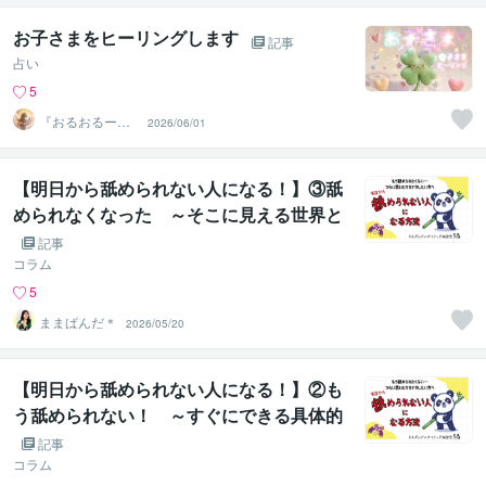
お子さまをヒーリングします
記事
占い
5
『おるおるー』
2026/06/01
波動アップヒー
ラー
【明日から舐められない人になる！】③舐
められなくなった ～そこに見える世界と
は～
記事
コラム
5
ままぱんだ＊
2026/05/20
【明日から舐められない人になる！】②も
う舐められない！ ～すぐにできる具体的
な行動３選～
記事
コラム