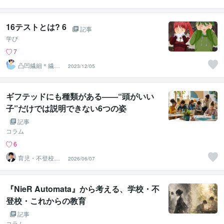
親子発達親子の
お話相手
16テストとは? 6
記事
学び
7
凸凹繊細＊繊細
2023/12/05
親子発達親子の
お話相手
ギフテッドにも種類がある――“頭がいい
子”だけでは説明できない6つの姿
記事
コラム
6
育児・不登校・
2026/06/07
海外子女相談専
門 奥村直之
『NieR Automata』から考える、学校・不
登校・これからの教育
記事
コラム