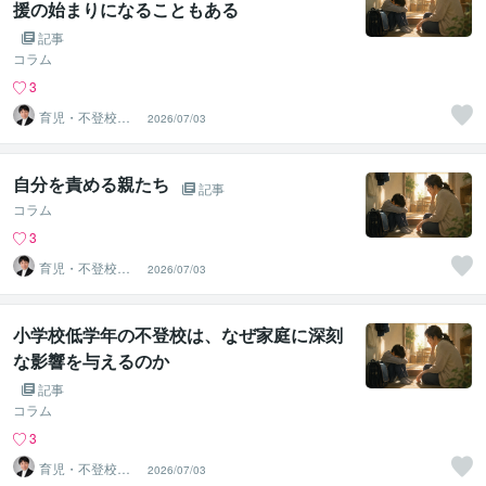
援の始まりになることもある
記事
コラム
3
育児・不登校・
2026/07/03
海外子女相談専
門 奥村直之
自分を責める親たち
記事
コラム
3
育児・不登校・
2026/07/03
海外子女相談専
門 奥村直之
小学校低学年の不登校は、なぜ家庭に深刻
な影響を与えるのか
記事
コラム
3
育児・不登校・
2026/07/03
海外子女相談専