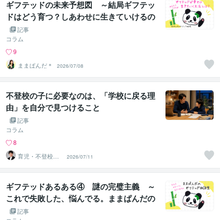
ギフテッドの未来予想図 ～結局ギフテッ
ドはどう育つ？しあわせに生きていけるの
か問題～
記事
コラム
9
ままぱんだ＊
2026/07/08
不登校の子に必要なのは、「学校に戻る理
由」を自分で見つけること
記事
コラム
8
育児・不登校・
2026/07/11
海外子女相談専
門 奥村直之
ギフテッドあるある④ 謎の完璧主義 ～
これで失敗した、悩んでる。ままぱんだの
とほほ…なエピソード集３選～
記事