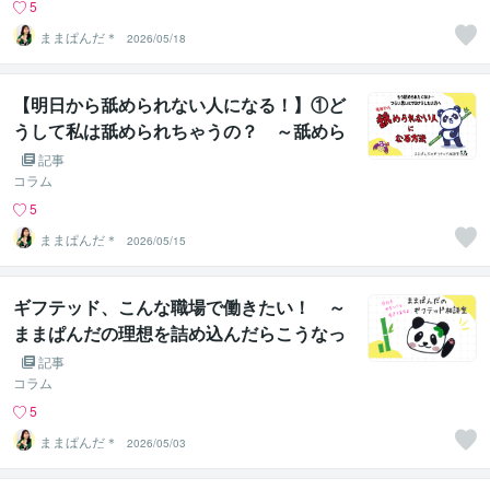
5
ままぱんだ＊
2026/05/18
【明日から舐められない人になる！】①ど
うして私は舐められちゃうの？ ～舐めら
れる舐められないの境界線とは～
記事
コラム
5
ままぱんだ＊
2026/05/15
ギフテッド、こんな職場で働きたい！ ～
ままぱんだの理想を詰め込んだらこうなっ
た～
記事
コラム
5
ままぱんだ＊
2026/05/03