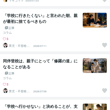
マキコママ
2025/07/23
「学校に行きたくない」と言われた朝、親
が最初に捨てるべきもの
記事
コラム
3
育児・不登校・
2026/07/11
海外子女相談専
門 奥村直之
同伴登校は、親子にとって「修羅の道」に
なることがある
記事
コラム
3
育児・不登校・
2026/07/06
海外子女相談専
門 奥村直之
「学校へ行かせない」と決めることが、支