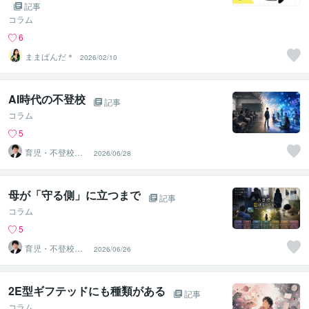
記事
コラム
6
ままぱんだ＊
2026/02/10
AI時代の不登校
記事
コラム
5
育児・不登校・
2026/06/28
海外子女相談専
門 奥村直之
母が「守る側」に立つまで
記事
コラム
5
育児・不登校・
2026/06/26
海外子女相談専
門 奥村直之
2E型ギフテッドにも種類がある
記事
コラム