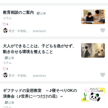
海外子女相談専
門 奥村直之
教育相談のご案内
記事
コラム
4
育児・不登校・
2026/06/03
海外子女相談専
門 奥村直之
大人ができることは、子どもを急がせず、
動き出せる環境を整えること
記事
コラム
4
育児・不登校・
2026/06/03
海外子女相談専
門 奥村直之
ギフテッドの妄想教室 ～♪寝そべりOKの
演奏会（♪世界に一つだけの花）～
記事
コラム