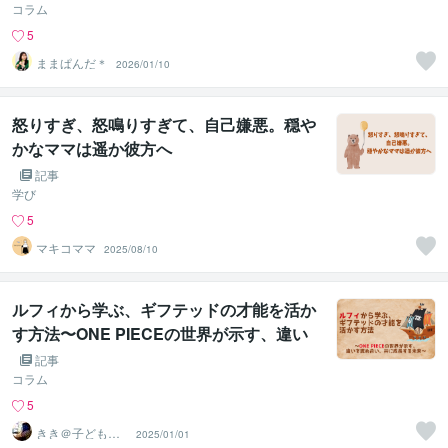
コラム
5
ままぱんだ＊
2026/01/10
怒りすぎ、怒鳴りすぎて、自己嫌悪。穏や
かなママは遥か彼方へ
記事
学び
5
マキコママ
2025/08/10
ルフィから学ぶ、ギフテッドの才能を活か
す方法〜ONE PIECEの世界が示す、違い
を認め合い、共に成長する未来
記事
コラム
5
きき＠子どもの
2025/01/01
居場所ソムリエ