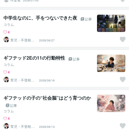
2026/07/05
中学生なのに、手をつないできた夜
記事
コラム
4
育児・不登校・
2026/06/27
海外子女相談専
門 奥村直之
ギフテッド2Eの11の行動特性
記事
コラム
4
育児・不登校・
2026/06/16
海外子女相談専
門 奥村直之
ギフテッドの子の“社会脳”はどう育つのか
記事
コラム
4
育児・不登校・
2026/06/13