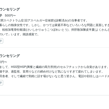
ウンセリング
子
500円〜
自閉スペクトラム症:旧アスペルガー症候群)(診断済み)の当事者です。

暮らしの独身女性です。しかし、かつては家庭不和などいろいろな問題に直面しす
、桂枝加竜骨牡蛎湯(けいしかりゅうこつぼれいとう)、抑肝散加陳皮半夏(よくかんさ
のいで」います。雑談感覚で。
子
ウンセリング
00円〜
まして、HSS型HSP(興奮と繊細の両方所持)のセルフチェックから自覚があります。
過干渉、過監視、首周りなどの締め付けなど気になりすぎて疲れてしまいます。

田舎者、そして繊細で気軽に話す場がないなと思う皆さん、電話や顔出しはハード
子