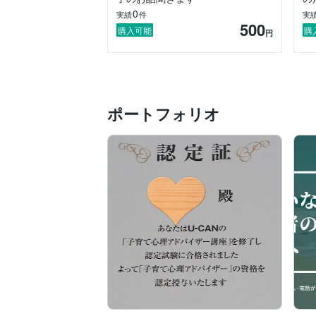
　※お子さんの対象年齢は3歳～17歳(高校生
0
実績
件
実
　※お子さんがお話をするときは、「自
500
事前に記録できる」などができていること
購入可能
購
円
　※親御さんがお話する前に、お子さんの
(「かんしゃく30分」など行動やその前
「子ども発達障がい支援アドバイザー」(発
ポートフォリオ
「子育て心理アドバイザー」(一般社団法人
 　よろしくお願いします。