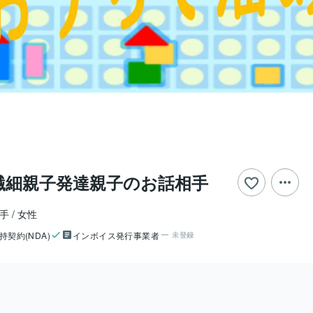
繊細親子発達親子のお話相手
相手
女性
持契約(NDA)
インボイス発行事業者
未登録