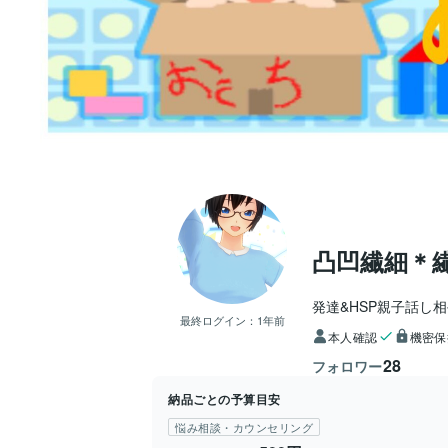
凸凹繊細＊
発達&HSP親子話し
最終ログイン：
1年前
本人確認
機密保
28
フォロワー
納品ごとの予算目安
悩み相談・カウンセリング