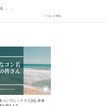


る…」

もっと見る
ン)」で詰む若者の話し相手になります。

い」

」

い」

」の併存当事者です。(診断済み、障がい者手帳有)

なり高額(カウンセリングは医療保険が効かない全額自己負担です)で、やり
しかったです。また、田舎者ですので、お話ができるところも限られて
な…」というコンプレックスを抱えやすいです。(私も「田舎コンプレック
くりが大変な親子のためにほんの少しでもお力になりたいと思いました
舎コンプレックスで詰む若者
声を聞きます