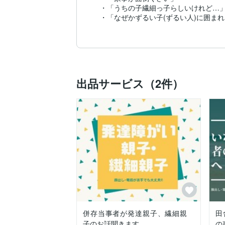
　・「うちの子繊細っ子らしいけれど…」
　・「なぜかずるい子(ずるい人)に囲まれ
など…

　そして、「#田舎コンプレックス(いなコ
・「実家の親(保護者)が重い」

・「嫌いな(ずるい)人が近くにいてしんど
出品サービス（2件）
・「自分の短所がうわさとかになって詰む
・「お金のこととか無視して、実家を出た
・「選択肢が少なすぎてとにかく詰む」

・「秘密が作りにくくて詰む」

など…

　私も「発達障がい(ASD)+HSS型HSP
　私はカウンセリングは経験済みですが、か
　そのため、ひんぱんにお話するのが難
知られたら、うわさとかで広まっていやだ
　そういう私のような田舎暮らしで、やり
併存当事者が発達親子、繊細親
田
子のお話聞きます
の