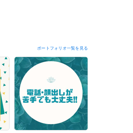
しできる」、「各自メモなどで問題行動を
い)　

ポートフォリオ一覧を見る