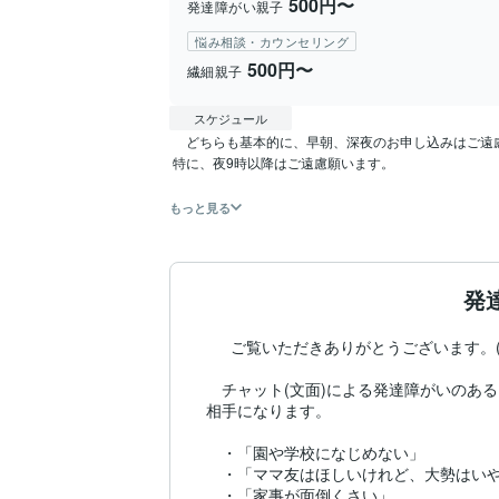
500円〜
発達障がい親子
悩み相談・カウンセリング
500円〜
繊細親子
スケジュール
 　どちらも基本的に、早朝、深夜のお申し込みはご遠慮願います。m(_ _)m

 特に、夜9時以降はご遠慮願います。

もっと見る
発
  　ご覧いただきありがとうございます。(＊^
　チャット(文面)による発達障がいのあるお
相手になります。

　・「園や学校になじめない」

　・「ママ友はほしいけれど、大勢はいや
　・「家事が面倒くさい」
