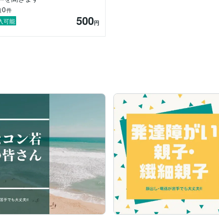
)です。

0
績
件
分の『困りごと』などを自覚して、自分の言葉で具体的でシンプルにお話
500
が条件です。

入可能
円
「観察」をお願いします。

の出来事を具体的でシンプルに各自メモなど事前記録した後、お伝えくださ
達凸凹アカデミー)有

子どもの育ちと学び)有
