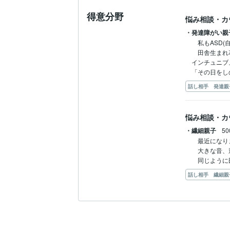
得意分野
悩み相談・カ
・発達障がい親
　私もASD(
　田舎生まれ
インチュニブ
「その日をし
話し相手 発達親
悩み相談・カ
・繊細親子
5
　最近になり
　大きな音、
　同じように
話し相手 繊細親