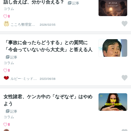
話し合えば、分かり合える？
記事
コラム
8
こころ整理室＠
2026/02/05
相談実績14年
「事故に会ったらどうする」との質問に
「今会っていないから大丈夫」と答える人
間と付き合えますか？
記事
コラム
8
ルビー･ミッドナ
2023/06/08
イト
女性諸君、ケンカ中の「なぞなぞ」はやめ
よう
記事
コラム
8