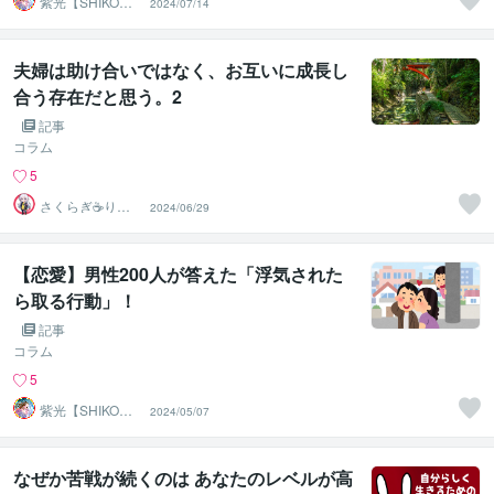
紫光【SHIKO】
2024/07/14
遠隔透視鑑定士
夫婦は助け合いではなく、お互いに成長し
合う存在だと思う。2
記事
コラム
5
さくらぎ☕りょ
2024/06/29
う⛎癒やし電話
相談サロン
【恋愛】男性200人が答えた「浮気された
ら取る行動」！
記事
コラム
5
紫光【SHIKO】
2024/05/07
遠隔透視鑑定士
なぜか苦戦が続くのは あなたのレベルが高