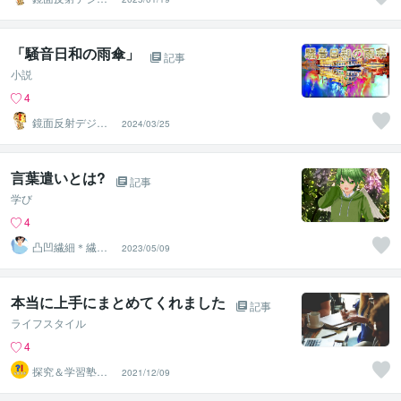
ルアート製作所
（鈴木穣）
「騒音日和の雨傘」
記事
小説
4
鏡面反射デジタ
2024/03/25
ルアート製作所
（鈴木穣）
言葉遣いとは?
記事
学び
4
凸凹繊細＊繊細
2023/05/09
親子発達親子の
お話相手
本当に上手にまとめてくれました
記事
ライフスタイル
4
探究＆学習塾｜
2021/12/09
なぜラボ