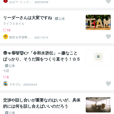
ルビー･ミッドナ
2023/02/09
イト
リーダーさんは大変ですね
記事
ライフスタイル
10
探究＆学習塾｜
2021/10/14
なぜラボ
😨🤜🤪👿👹👉「令和水滸伝」～嫌なこと
ばっかり、そうだ国をつくり直そう！☆５
７【”いじめ”について１】「”いじめ”の見
記事
つけ方と対応を話し合い」
小説
9
ラキプレ
2023/04/24
交渉や話し合いが重要なのはいいが、具体
的には何を話し合えばいいのだろう
記事