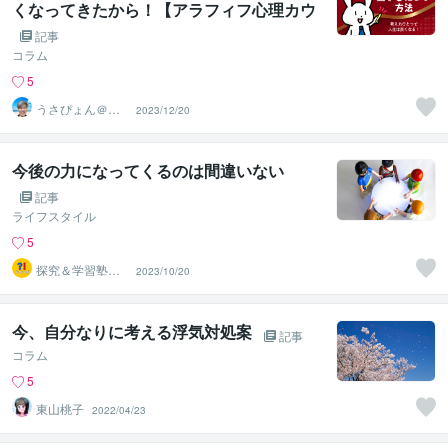
くなってきたから！【アラフィフ心理カウ
ンセラー「うさぴょん」のココナラ電話相
記事
談】
コラム
5
うさぴょん＠癒
2023/12/20
し系アラフィフ
心寄り添い人
今後の力になってくるのは間違いない
記事
ライフスタイル
5
探究＆学習塾｜
2023/10/20
なぜラボ
今、自分なりに考える浮気対処案
記事
コラム
5
東山桃子
2022/04/23