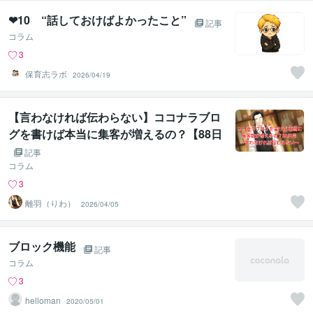
❤︎10 “話しておけばよかったこと”
記事
コラム
3
保育志ラボ
2026/04/19
【言わなければ伝わらない】ココナラブロ
グを書けば本当に集客が増えるの？【88日
目】
記事
コラム
3
離羽（りわ）
2026/04/05
ブロック機能
記事
コラム
3
helloman
2020/05/01