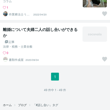
コラム
1
作業療法士うね
2022/04/20
助
離婚について夫婦二人の話し合いができる
か
記事
法律・税務・士業全般
0
書類作成屋
2020/09/04
1
49
件中
1 - 49
件
ホーム
ブログ
「#話し合い」タグ