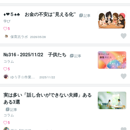
♦︎❤︎５♠︎♣︎ お金の不安は”見える化”
記事
学び
5
保育志ラボ
2026/05/28
№316 - 2025/11/22 子供たち
記事
コラム
5
ゆう子☆作業療
2025/11/22
法士＆ライフコ
ーチ
実は多い「話し合いができない夫婦」ある
ある3選
記事
コラム
5