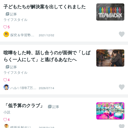
子どもたちが解決案を出してくれました
記事
ライフスタイル
5
探究＆学習塾｜
2021/12/02
なぜラボ
喧嘩をした時、話し合うのが面倒で「しば
らく一人にして」と逃げるあなたへ
記事
ライフスタイル
4
ハル✨18年7万人
2026/07/14
以上の実績×書籍
著者
「低予算のクラブ」
記事
小説
4
鏡面反射デジタ
2025/01/19