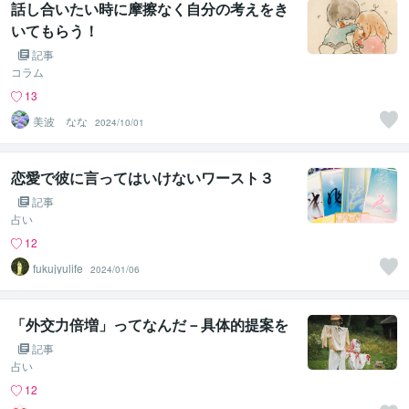
話し合いたい時に摩擦なく自分の考えをき
いてもらう！
記事
コラム
13
美波 なな
2024/10/01
恋愛で彼に言ってはいけないワースト３
記事
占い
12
fukujyulife
2024/01/06
「外交力倍増」ってなんだ－具体的提案を
記事
占い
12