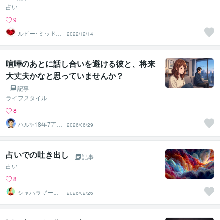
占い
9
ルビー･ミッドナ
2022/12/14
イト
喧嘩のあとに話し合いを避ける彼と、将来
大丈夫かなと思っていませんか？
記事
ライフスタイル
8
ハル✨18年7万人
2026/06/29
以上の実績×書籍
著者
占いでの吐き出し
記事
占い
8
シャハラザード
2026/02/26
沙織