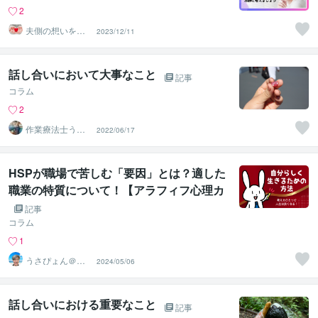
2
夫側の想いを公
2023/12/11
平に受容する相
談室
話し合いにおいて大事なこと
記事
コラム
2
作業療法士うね
2022/06/17
助
HSPが職場で苦しむ「要因」とは？適した
職業の特質について！【アラフィフ心理カ
ウンセラー「うさぴょん」のココナラ電話
記事
相談
コラム
1
うさぴょん＠癒
2024/05/06
し系アラフィフ
心寄り添い人
話し合いにおける重要なこと
記事