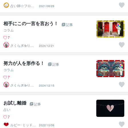
占い師☆フロー
2021/08/28
ネ
相手にこの一言を言おう！
記事
コラム
7
さくらぎ☕りょ
2024/12/21
う⛎癒やし電話
相談サロン
努力が人を形作る！
記事
コラム
7
さくらぎ☕りょ
2024/12/15
う⛎癒やし電話
相談サロン
お試し離婚
記事
占い
7
ルビー･ミッドナ
2022/10/08