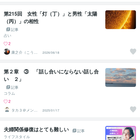
第215回 女性「灯（丁）」と男性「太陽
（丙）」の相性
記事
占い
2
康之介（こうの
2026/06/18
すけ）
第２章 ③ 「話し合いにならない話し合
い ２」
記事
コラム
2
タカ３＠メンタ
2025/01/17
ルコーチ
夫婦関係修復はとても難しい
記事
ライフスタイル