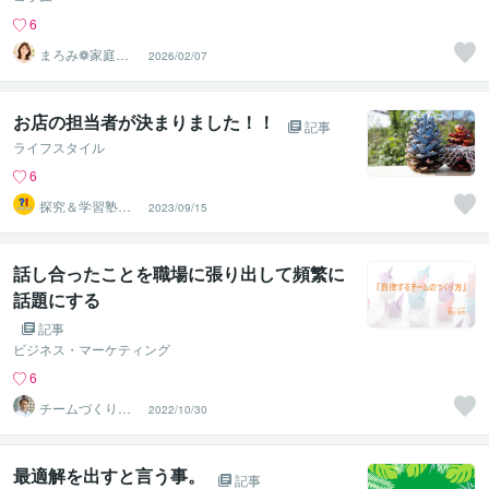
6
まろみ❁家庭・
2026/02/07
家族のピアカウ
ンセラー
お店の担当者が決まりました！！
記事
ライフスタイル
6
探究＆学習塾｜
2023/09/15
なぜラボ
話し合ったことを職場に張り出して頻繁に
話題にする
記事
ビジネス・マーケティング
6
チームづくりの
2022/10/30
エキスパート☆
荒川 佳大
最適解を出すと言う事。
記事