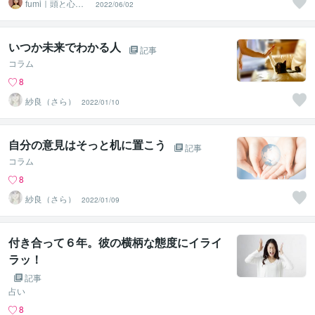
fumi｜頭と心を
2022/06/02
整理する人
いつか未来でわかる人
記事
コラム
8
紗良（さら）
2022/01/10
自分の意見はそっと机に置こう
記事
コラム
8
紗良（さら）
2022/01/09
付き合って６年。彼の横柄な態度にイライ
ラッ！
記事
占い
8