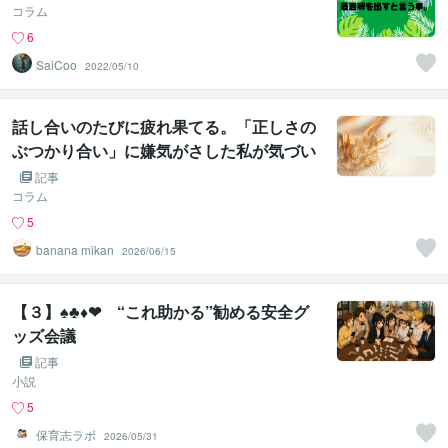
コラム
6
SaiCoo
2022/05/10
話し合いのたびに疲れ果てる。「正しさの
ぶつかり合い」に嫌気がさした私が気づい
たこと
記事
コラム
5
banana mikan
2026/06/15
【３】♠︎♣︎♦︎❤︎ “これ助かる”勧める安全グ
ッズ会議
記事
小説
5
保育志ラボ
2026/05/31