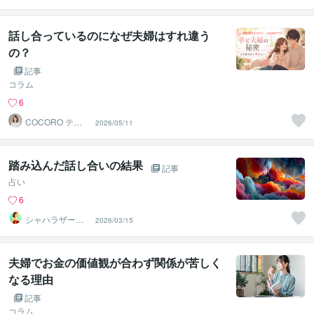
イト
話し合っているのになぜ夫婦はすれ違う
の？
記事
コラム
6
COCORO テラ
2026/05/11
ス
踏み込んだ話し合いの結果
記事
占い
6
シャハラザード
2026/03/15
沙織
夫婦でお金の価値観が合わず関係が苦しく
なる理由
記事
コラム