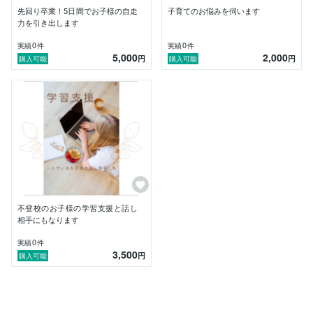
あるからこそ、子どもは挑戦できる

先回り卒業！5日間でお子様の自走
子育てのお悩みを伺います
力を引き出します
✔ 宿題や勉強で、毎日つい「勉強しなさい」と急かし
てしまう

0
0
実績
件
実績
件
5,000
2,000
✔ 子どもの個性を尊重したいけれど、将来が不安で口
円
円
購入可能
購入可能
出ししてしまう

✔ 誰にも話せず、自分一人で子育ての責任を抱え込ん
でいる

そんな想いを抱えているママやパパ。

まずは、その重い荷物を一度ここに置いて、

私と一緒に「これからの作戦会議」をしませんか？

ちゃんとした言葉でなくて構いません。

「今の関わり方、これでいいのかな？」という小さな違
和感から、

不登校のお子様の学習支援と話し
じっくりお話を伺います。

相手にもなります
0
実績
件
家庭が「安全基地」になれば、子どもは自ら学び、楽し
3,500
円
購入可能
み始めます。

お子さんの表情が輝き出し、親子の会話が穏やかになる
未来を、

一緒に作っていきましょう。