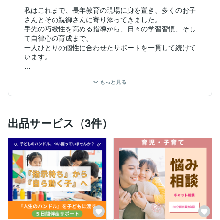
私はこれまで、長年教育の現場に身を置き、多くのお子
さんとその親御さんに寄り添ってきました。

手先の巧緻性を高める指導から、日々の学習習慣、そし
て自律心の育成まで、

一人ひとりの個性に合わせたサポートを一貫して続けて
います。

その中で確信したのは、

もっと見る
「親が正解を教えるのをやめ、一歩引いて信じること」
こそが、

子どもの可能性を最も引き出すということです。

出品サービス（3件）
私自身、成人した三人の子を持つ親として、また教育の
現場に立つ者として、

以下の「自走のサイクル」を大切にしています。

【命令を「選択」に変える】： 子どもの人生のハンド
ルを本人に渡し、自立を促す

【失敗を「作戦会議」に変える】： 困りごとを「改善
する力」へと転換する

【親は「心の安全基地」になる】： 揺るぎない信頼が