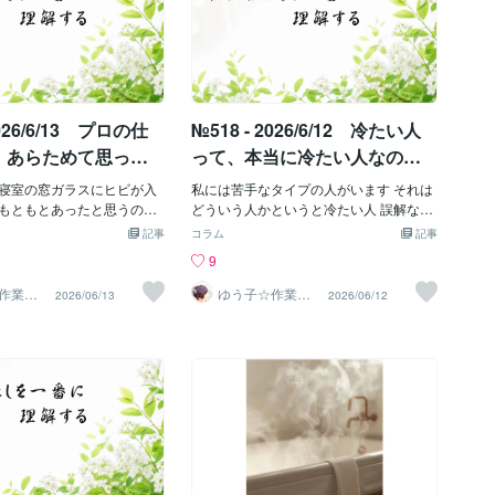
2026/6/13 プロの仕
№518 - 2026/6/12 冷たい人
、あらためて思った
って、本当に冷たい人なので
しょうか？
寝室の窓ガラスにヒビが入
私には苦手なタイプの人がいます それは
もともとあったと思うので
どういう人かというと冷たい人 誤解なき
ガラスが飛散しないように
よう、言わせていただきますと実際には
記事
コラム
記事
はろうとしたところ、更に
あたたかい人かもしれない私がそう、感
9
しまったのですいよいよ割
じるということですね冷たいというの
ったのですがたまたま近所
は、思いやりがないと感じたり愛想がな
作業療
ゆう子☆作業療
2026/06/13
2026/06/12
イフコ
法士＆ライフコ
り扱っている会社がありま
いなぁと感じたりあくまでも自分目線な
ーチ
していただきました掃き出
のですが逆にいえば、じゃあ愛想がいい
で、下半分は透けないよう
人はあたたかい人なのかということにな
す今回ヒビがはいったのは
ってしまう日によって、変わるような気
なガラスこれを直していた
もしますし境界線と冷たさ との違いも
金は￥17，600出張費や人
ありますね境界線を設けることは、冷た
ますこれが高いのか相場な
さにつながるのかおそらく正解はつなが
かわかりませんが、最近建
らないのだと思いますが伝え方は大事か
しっかりとスライドできな
なと思いますね・・・となるとやはり一
も一緒に直していただけま
部分だけをみるのではなく全体としてみ