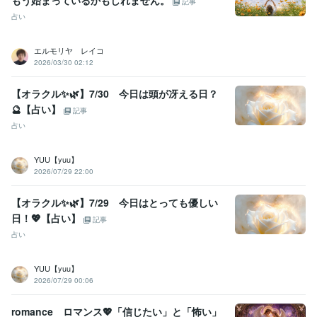
もう始まっているかもしれません。
記事
占い
エルモリヤ レイコ
2026/03/30 02:12
【オラクル‪✨️🌿】7/30 今日は頭が冴える日？
🔮【占い】
記事
占い
YUU【yuu】
2026/07/29 22:00
【オラクル✨️🌿】7/29 今日はとっても優しい
日！💖【占い】
記事
占い
YUU【yuu】
2026/07/29 00:06
romance ロマンス💖「信じたい」と「怖い」