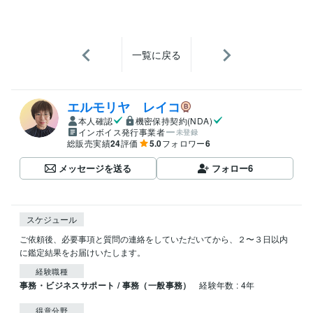
一覧に戻る
エルモリヤ レイコ
本人確認
機密保持契約(NDA)
インボイス発行事業者
未登録
総販売実績
24
評価
5.0
フォロワー
6
メッセージを送る
フォロー
6
スケジュール
ご依頼後、必要事項と質問の連絡をしていただいてから、２〜３日以内
経験職種
事務・ビジネスサポート / 事務（一般事務）
経験年数 : 4年
得意分野