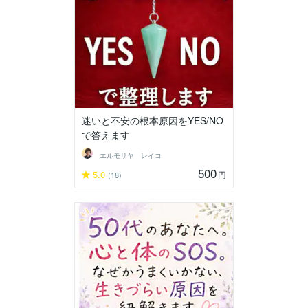
迷いと不安の根本原因をYES/NO
で答えます
エルモリヤ レイコ
500
5.0
円
(18)