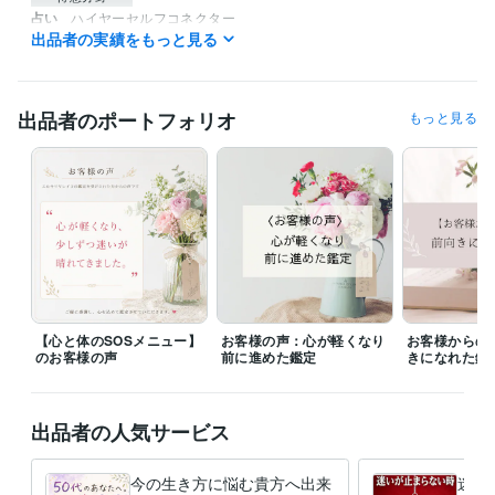
占い
ハイヤーセルフコネクター
出品者の実績をもっと見る
チャネリング
出品者のポートフォリオ
もっと見る
【心と体のSOSメニュー】
お客様の声：心が軽くなり
お客様からの
のお客様の声
前に進めた鑑定
きになれた鑑
出品者の人気サービス
今の生き方に悩む貴方へ出来
迷い