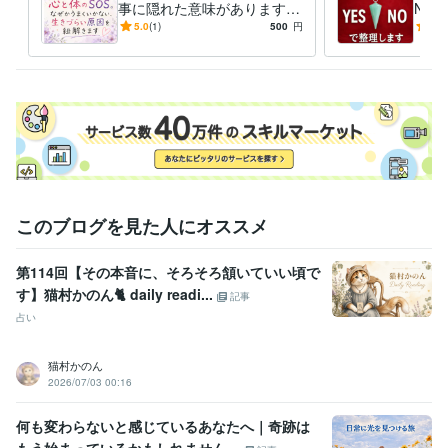
事に隠れた意味があります
NO
あなたの心に寄り添い、今一
締め
5.0
(1)
500
円
5.0
番必要なメッセージをお届け
らし
します。
このブログを見た人にオススメ
第114回【その本音に、そろそろ頷いていい頃で
す】猫村かのん🐈 daily readi...
記事
占い
猫村かのん
2026/07/03 00:16
何も変わらないと感じているあなたへ｜奇跡は