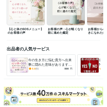
【心と体のSOSメニュー】
お客様の声：心が軽くなり
お客様からの
のお客様の声
前に進めた鑑定
きになれた鑑
出品者の人気サービス
今の生き方に悩む貴方へ出来
迷い
事に隠れた意味があります
NO
あなたの心に寄り添い、今一
締め
5.0
(1)
500
円
5.0
番必要なメッセージをお届け
らし
します。