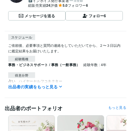
インボイス発行事業者
未登録
総販売実績
24
評価
5.0
フォロワー
6
メッセージを送る
フォロー
6
スケジュール
ご依頼後、必要事項と質問の連絡をしていただいてから、２〜３日以内
経験職種
事務・ビジネスサポート / 事務（一般事務）
経験年数 : 4年
得意分野
占い
ハイヤーセルフコネクター
出品者の実績をもっと見る
チャネリング
出品者のポートフォリオ
もっと見る