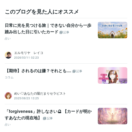
このブログを見た人にオススメ
日常に光を見つける旅｜できない自分から一歩
踏み出した日に引いたカード
記事
占い
エルモリヤ レイコ
2026/03/11 02:23
【期待】されるのは嫌？それとも....
記事
コラム
めい♡あなたの陽だまりセラピスト
2025/08/23 13:25
「forgiveness」許しなさい🔮 【カードが明か
すあなたの現在地】
記事
占い