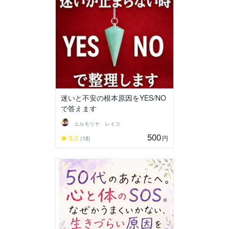
迷いと不安の根本原因をYES/NO
で答えます
エルモリヤ レイコ
500
5.0
円
(18)