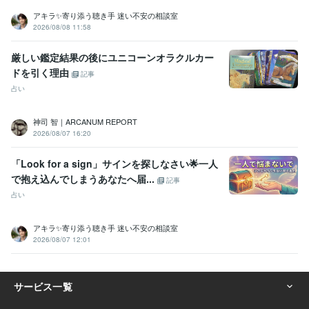
アキラ✨寄り添う聴き手 迷い不安の相談室
2026/08/08 11:58
厳しい鑑定結果の後にユニコーンオラクルカー
ドを引く理由
記事
占い
神司 智｜ARCANUM REPORT
2026/08/07 16:20
「Look for a sign」サインを探しなさい🌟一人
で抱え込んでしまうあなたへ届...
記事
占い
アキラ✨寄り添う聴き手 迷い不安の相談室
2026/08/07 12:01