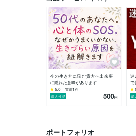
同じように頑張りすぎている人の気持ちに
静かに寄り添えるのだと思っています。

ハイヤーセルフは、

特別な存在ではありません。

あなたの内側にある、

本当はもう知っている答え。

忙しさや不安の中でかき消されてしまうそ
そっと思い出す時間を届けています。

私は誰かを導く人ではなく、

未来を決める人でもありません。

ただ、

あなたがあなたに戻る時間を

隣で静かに見守る存在でありたい。

今の生き方に悩む貴方へ出来事
迷
無理しなくていい。

に隠れた意味があります
で
本来のあなたへ。

1
5.0
実績
件
心が整うと、

500
選ぶものも、歩く道も、自然と変わってい
購入可能
購
円
その一歩は、

あなた自身の力です。
ポートフォリオ