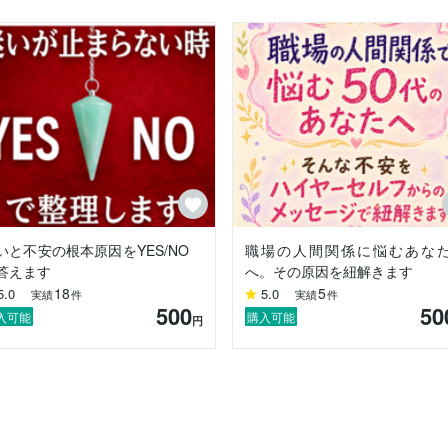


の声を、

いと不安の根本原因をYES/NO
職場の人間関係に悩むあな
答えます
へ。その原因を紐解きます
18
5
5.0
5.0
実績
件
実績
件
500
50
きます。

入可能
購入可能
円