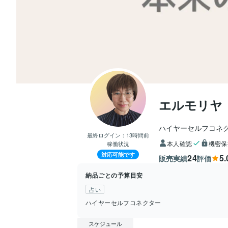
エルモリヤ
ハイヤーセルフコネ
最終ログイン：
13時間前
本人確認
機密保
稼働状況
対応可能です
24
5.
販売実績
評価
納品ごとの予算目安
占い
ハイヤーセルフコネクター
スケジュール