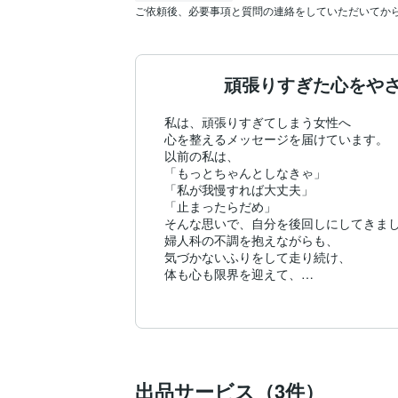
頑張りすぎた心をや
私は、頑張りすぎてしまう女性へ

心を整えるメッセージを届けています。

以前の私は、

「もっとちゃんとしなきゃ」

「私が我慢すれば大丈夫」

「止まったらだめ」

そんな思いで、自分を後回しにしてきまし
婦人科の不調を抱えながらも、

気づかないふりをして走り続け、

体も心も限界を迎えて、

ようやく立ち止まることになりました。

そのとき初めて、

私は自分の声を聞いていなかったのだと知
弱さも、迷いも、

涙が止まらなかった夜も、

全部、今の私の一部です。

出品サービス（3件）
だからこそ今、
