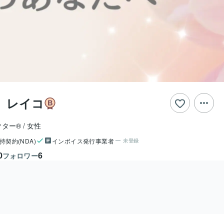
 レイコ
クター®
女性
持契約(NDA)
インボイス発行事業者
未登録
0
6
フォロワー