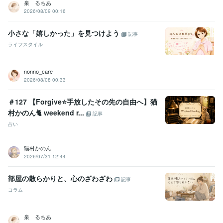
泉 るちあ
2026/08/09 00:16
小さな「嬉しかった」を見つけよう
記事
ライフスタイル
nonno_care
2026/08/08 00:33
＃127 【Forgive⭐️手放したその先の自由へ】猫
村かのん🐈 weekend r...
記事
占い
猫村かのん
2026/07/31 12:44
部屋の散らかりと、心のざわざわ
記事
コラム
泉 るちあ