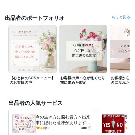
出品者のポートフォリオ
もっと見る
【心と体のSOSメニュー】
お客様の声：心が軽くなり
お客様からの
のお客様の声
前に進めた鑑定
きになれた鑑
出品者の人気サービス
今の生き方に悩む貴方へ出来
迷い
事に隠れた意味があります
NO
あなたの心に寄り添い、今一
締め
5.0
(1)
500
円
5.0
番必要なメッセージをお届け
らし