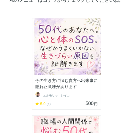
今の生き方に悩む貴方へ出来事に
隠れた意味があります
エルモリヤ レイコ
500
5.0
円
(1)