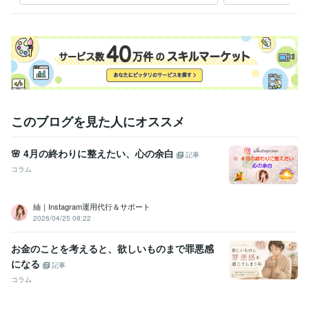
します。
このブログを見た人にオススメ
🌸 4月の終わりに整えたい、心の余白
記事
コラム
紬｜Instagram運用代行＆サポート
2026/04/25 08:22
お金のことを考えると、欲しいものまで罪悪感
になる
記事
コラム