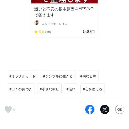
迷いと不安の根本原因をYES/NO
で答えます
エルモリヤ レイコ
500
5.0
円
(18)
#オラクルカード
#シンプルに生きる
#内なる声
#日々の気づき
#小さな幸せ
#信頼
#心を整える
5