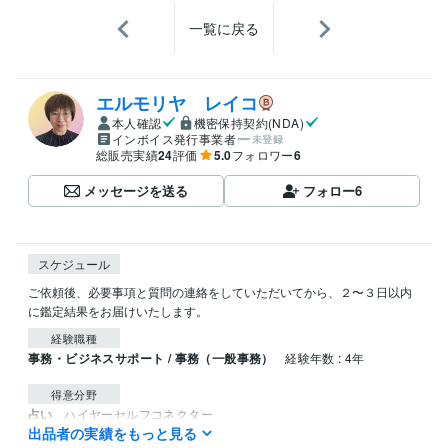
一覧に戻る
エルモリヤ レイコ
本人確認
機密保持契約(NDA)
インボイス発行事業者
未登録
総販売実績
24
評価
5.0
フォロワー
6
メッセージを送る
フォロー
6
スケジュール
ご依頼後、必要事項と質問の連絡をしていただいてから、２〜３日以内
経験職種
事務・ビジネスサポート / 事務（一般事務）
経験年数 : 4年
得意分野
占い
ハイヤーセルフコネクター
出品者の実績をもっと見る
チャネリング