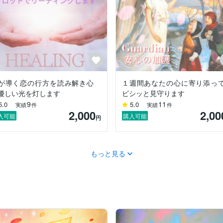
が導く恋の行方を読み解き心
１週間あなたの心に寄り添っ
優しい光を灯します
ビシッと見守ります
9
11
5.0
5.0
実績
件
実績
件
2,000
2,00
入可能
購入可能
円
もっと見る