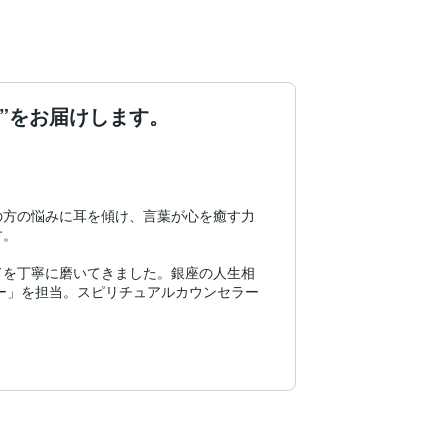
”をお届けします。
の方の悩みに耳を傾け、言葉が心を癒す力
。

ドを丁寧に磨いてきました。銀座の人生相
ー」を担当。スピリチュアルカウンセラー
培った人生経験を占術に取り入れていま


残る言葉をしっかりお届けすることを何よ