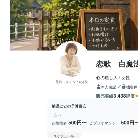
恋歌 白魔
心の癒し人
女性
最終ログイン：
6分前
本人確認
機密保
3,438
販売実績
評価
納品ごとの予算目安
占い
500円〜
500円
四柱推命
ピプリオマンシー
スケジュール