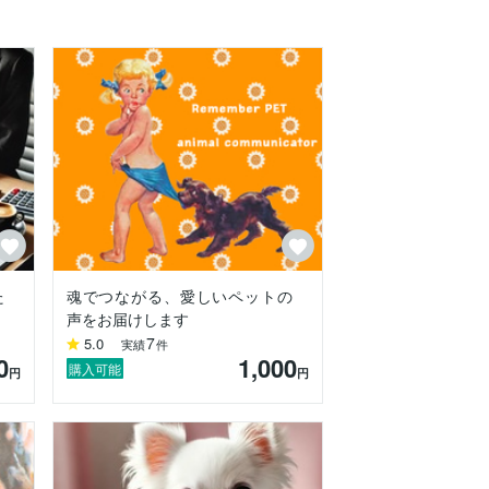
でも明るくなるよう、魂のこもった温もり
た
魂でつながる、愛しいペットの
声をお届けします
7
5.0
実績
件
0
1,000
購入可能
円
円