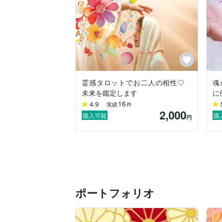
霊感タロットでお二人の相性♡
魂
未来を鑑定します
に
16
4.9
実績
件
2,000
購入可能
購
円
ポートフォリオ