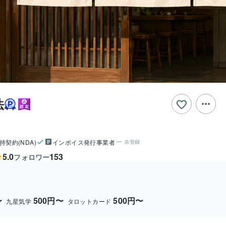
法
持契約(NDA)
インボイス発行事業者
未登録
5.0
153
フォロワー
〜
500円〜
500円〜
九星気学
タロットカード