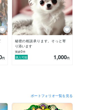
て
秘密の相談承ります。そっと寄
り添います
0
実績
件
0
1,000
購入可能
円
円
ポートフォリオ一覧を見る