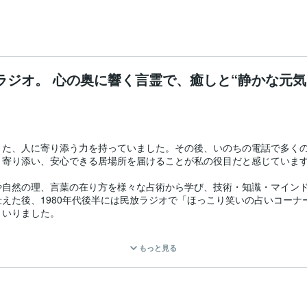
ラジオ。 心の奥に響く言霊で、癒しと“静かな元気
また、人に寄り添う力を持っていました。その後、いのちの電話で多く
寄り添い、安心できる居場所を届けることが私の役目だと感じています
や自然の理、言葉の在り方を様々な占術から学び、技術・知識・マイン
えた後、1980年代後半には民放ラジオで「ほっこり笑いの占いコーナ
いりました。

び、ビブリオマンシーを伝授され、宿曜占星術を探求しながら、銀座で
もっと見る
し、頼りすぎずに前を向けるように」という思いでお届けしています。
イルで鑑定を続けていますが、だからこそ、集中した時間の中で、心に