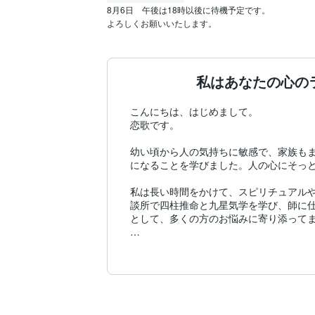
8月6日　午後は18時以後に待機予定です。

よろしくお願いいたします。
私はあなたの心の
こんにちは、はじめまして。

恋歌です。

幼い頃から人の気持ちに敏感で、家族も
になることを学びました。人の心にそっと
私は長い時間をかけて、スピリチュアル
談所で四柱推命と九星気学を学び、師に仕
として、多くの方のお悩みに寄り添ってま
現在は、西洋タロットカードの秘技を学
す。

私の鑑定は、「必要なことを的確にお届け
指定難病を抱えながら、無理のないスタ
り大切にしています。
