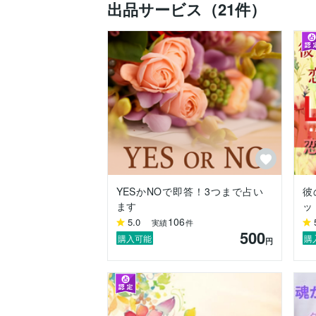
出品サービス（21件）
相談してよかった

そう思えるような鑑定をめざしながら、

静かに、でも深く心に届くセッションを、
誰に対しても公平で、美しいスピリチュ
ある言葉を大切にしながら、共に歩んでい
あなたの良き隣人として、心から応援し見
YESかNOで即答！3つまで占い
彼
ます
ッ
106
5.0
実績
件
500
購入可能
購
円