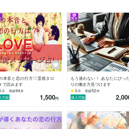
魂をこめてお届けしています。

アル鑑定を提供できる鑑定士でありたいと誓います。あなたの心が少し
けたら嬉しいです。

守ります。

の本音と恋の行方♡霊感タロ
もう迷わない！ あなたにぴっ
トで読みます
りの働き方見つけます
94
52
5.0
5.0
実績
件
実績
件
1,500
2,00
入可能
購入可能
円