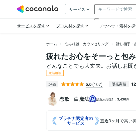
ホーム
悩み相談・カウンセリング
話し相手・
疲れたお心をそーっと包み
どんなことでも大丈夫。お話しお聞
電話相談
12
5.0
(107)
販売実績
評価
恋歌 白魔法
総販売実績：
3,436件
プラチナ認定者の
直近3ヶ月で高い
サービス