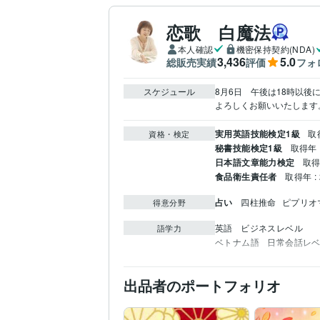
恋歌 白魔法
本人確認
機密保持契約(NDA)
3,436
5.0
総販売実績
評価
フォ
スケジュール
8月6日　午後は18時以後
よろしくお願いいたします
実用英語技能検定1級
取得
資格・検定
秘書技能検定1級
取得年 :
日本語文章能力検定
取得
食品衛生責任者
取得年 : 
占い
四柱推命
ピプリオ
得意分野
英語
ビジネスレベル
語学力
ベトナム語
日常会話レ
出品者のポートフォリオ