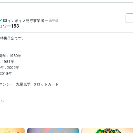
インボイス発行事業者
未登録
153
ロワー
に待機予定です。

。
年 : 1980年
 1984年
年 : 2002年
2018年
マンシー
九星気学
タロットカード
ベル