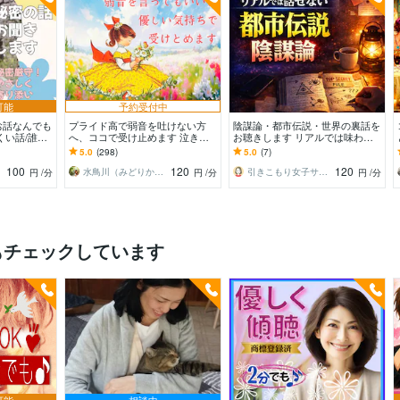
可能
予約受付中
お話なんでも
プライド高で弱音を吐けない方
陰謀論・都市伝説・世界の裏話を
くい話/誰に
へ、ココで受け止めます 泣き言
お聴きします リアルでは味わえ
切れないき
はプライドが許さない…ぶっちゃ
ない"ディープな時間✨深い考
5.0
(298)
5.0
(7)
け話してスッキリ爽快！！
察・真実の探求
100
120
120
水鳥川（みどりかわ）るい
引きこもり女子サクラ✨実績1200件超
円
/分
円
/分
円
/分
もチェックしています
可能
相談中