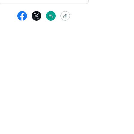
女性
くさん胸の中にたまっていたお話を聞いて頂いて、ホッとしました。
がとても楽になりました。
の中が飽和状態になって病んでましたけど、前向きな気持ちで取り組
っと見る