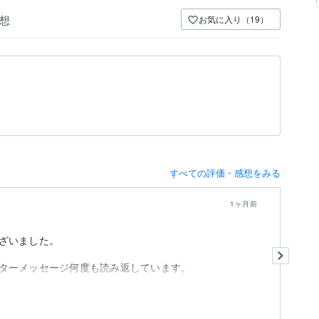
想
お気に入り（19）
すべての評価・感想をみる
1ヶ月前
ざいました。
た
心
ターメッセージ何度も読み返しています。
頭
も