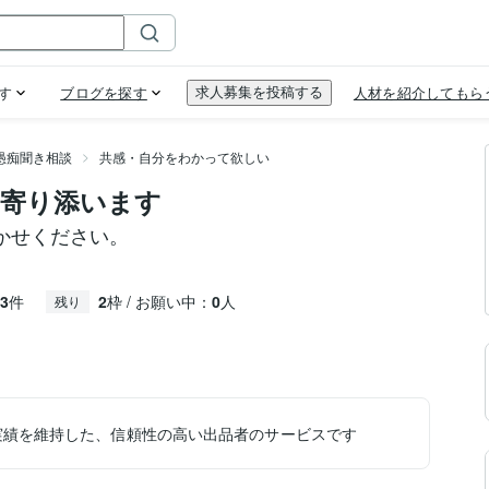
愚痴聞き相談
共感・自分をわかって欲しい
寄り添います
かせください。
3
件
2
枠 / お願い中：
0
人
残り
実績を維持した、信頼性の高い出品者のサービスです