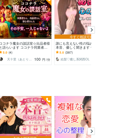
今すぐ相談可能
ココナラ魔女の談話室☆出品者様
誰にも言えない性の悩み・秘密の
女性も歓迎❤️あ
と語らいます ココナラ同業者
本音、優しく聞きます 否定せず
開けて差し上げます
様、初心者様、占い師さん／い
寄り添います☘️本音を安心してそ
GBTQ/収集癖/
5.0
(4)
5.0
(387)
4.9
(64)
え、どなたでも♡
のまま話せる場所です
癖/など
100
120
天十里（あとり）精霊の声を聴く占術師
絵梨♡癒し系関西OL
円
/分
円
/分
今すぐ相談可能
予約