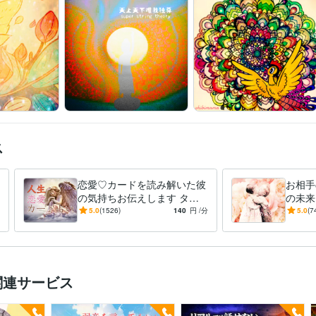
ス
恋愛♡カードを読み解いた彼
お相手
の気持ちお伝えします タロ
の未来
ットカードを使用して、今の
も叶え
5.0
(1526)
140
円
/分
5.0
(7
彼の気持ちをお伝えします
ように
関連サービス