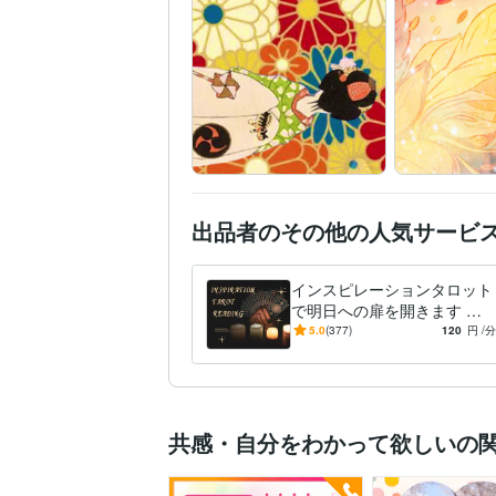
出品者のその他の人気サービ
インスピレーションタロット
で明日への扉を開きます ド
キドキ、イライラからさよう
5.0
(377)
120
円
/分
なら。幸せを引き寄せます。
共感・自分をわかって欲しいの