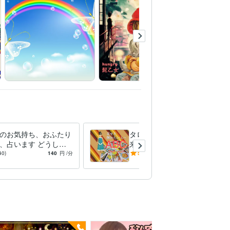
のお気持ち、おふたり
タロット鑑定 結婚生活の未
、占います どうして
来視をします 結婚生活の不
たいその恋が実ります
満解消・幸せな未来を引き寄
40)
140
円
/分
5.0
(52)
140
円
/分
お手伝いします。
せます