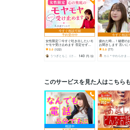
今すぐ相談可能
予約受付中
今すぐ相談
女性限定♡今すぐ吐き出したいモ
疲れた時…！秘密の
ヤモヤ受け止めます 否定せず優
お聞きします 言いに
しく寄り添います♪たまった想い
も言えないこと/割り
5.0
(122)
5.0
(77)
を吐き出して心に余白
もち
140
うつぎともこ（けんちゃんママ♪）
カニ＊やわらかまごころ検定1級
円
/分
このサービスを見た人はこちら
相談中
予約受付中
今すぐ相談