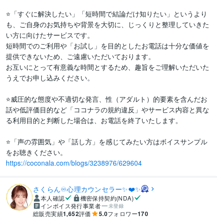
⭐「すぐに解決したい」「短時間で結論だけ知りたい」というより
も、ご自身のお気持ちや背景を大切に、じっくりと整理していきた
い方に向けたサービスです。

短時間でのご利用や「お試し」を目的としたお電話は十分な価値を
提供できないため、ご遠慮いただいております。

お互いにとって有意義な時間とするため、趣旨をご理解いただいた
うえでお申し込みください。

⭐威圧的な態度や不適切な発言、性（アダルト）的要素を含んだお
話や低評価目的など「ココナラの規約違反」やサービス内容と異な
る利用目的と判断した場合は、お電話を終了いたします。

⭐「声の雰囲気」や「話し方」を感じてみたい方はボイスサンプル
https://coconala.com/blogs/3238976/629604
さくらん♾️心理カウンセラー✨❤️✨
本人確認
機密保持契約(NDA)
インボイス発行事業者
未登録
総販売実績
1,652
評価
5.0
フォロワー
170