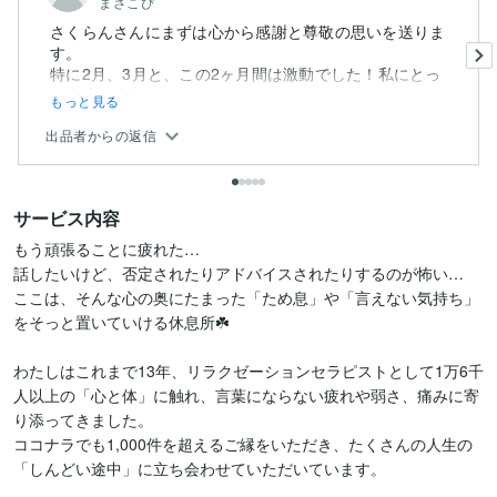
まさこぴ
さくらんさんにまずは心から感謝と尊敬の思いを送りま
す。
特に2月、3月と、この2ヶ月間は激動でした！私にとっ
て人生の大転...
もっと見る
出品者からの返信
サービス内容
もう頑張ることに疲れた…

話したいけど、否定されたりアドバイスされたりするのが怖い…

ここは、そんな心の奥にたまった「ため息」や「言えない気持ち」
をそっと置いていける休息所☘️

わたしはこれまで13年、リラクゼーションセラピストとして1万6千
人以上の「心と体」に触れ、言葉にならない疲れや弱さ、痛みに寄
り添ってきました。

ココナラでも1,000件を超えるご縁をいただき、たくさんの人生の
「しんどい途中」に立ち会わせていただいています。
