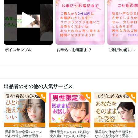
ラ　販売実績700件達成
資格・検定
上級心理カウンセラー
取得年 : 2023年
メンタル心理カウンセラー
取得年 : 2023年
秘書技能検定1級
取得年 : 2020年
マイクロソフト オフィス スペシャリスト（MOS）
取得年 : 2018年
リンパケアセラピスト
取得年 : 2009年
ボイスサンプル
お申込～お電話まで
ご利用の前に…
ビジネス・クリエイティブツール
WordPress:5年
Excel:5年
Google サイト:3年
Word:5年
Canva:3年
得意分野
悩み相談・カウンセリング
❤️雑談～悩みまで安心して話せると大人気
❤️
出品者のその他の人気サービス
不倫・秘密の恋など誰にも言えない相談
❤️愛されたかった心の痛み…つら
い気持ち
❤️HSP・エンパス・繊細さん生きづらさ
❤️不安・孤独・鬱・眠
れないほどの寂しさ
❤️ツインレイ・サイレント期間のお悩み
❤️Webライ
ター・ブログのお悩み疑問
電話
相談
悩み
愚痴聞き
話し相手
恋愛
心の傷
不倫
毒親
不安
今すぐ相談可能
今すぐ相談可能
今すぐ相談可能
愛着障害や恋愛パターン
男性限定⭐ふんわり気軽な
限界前の休息所☘️頑張れ
の心の苦しみ☘️全受容し
女友達に⭐たのしく聴きま
ない心も涙も全て受容し