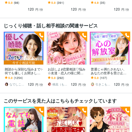
ます 毒親/AC/見捨てられ
す お悩みから雑談☘️愚痴
ます 1.6万人を癒した包容
5.0
(98)
5.0
(391)
4.9
(35)
不安/寂しい/孤独/試し行
ノロケも◎晩酌や寝る前
力⭐正論なし否定なしであ
120
120
120
動/自己否定
の癒しタイムに♬
なたの味方に
円
/分
円
/分
円
/分
じっくり傾聴・話し相手相談の関連サービス
今すぐ相談可能
雑談から深刻な悩みまで✨
お話しよ♪恋愛相談♡悩み
普通じゃ満たされない、
何でも優しくお聞きしま
☆友達・恋人の様に聞き
あなたの世界を受け止め
す 恋愛・人間関係・仕
ます YouTuber!悩み相談・
ます 妄想・願望・秘密も
5.0
(1254)
5.0
(292)
5.0
(107)
事・職場・家族✅どんな事
復縁・片思い・成就しま
そのままで♥誰にも邪魔さ
120
120
120
でも受け止めます❗
す様に♪
れない特別空間
なでしこママ ✿ 幸せ案内人
桃花（ももか）♡強運パワー心のオアシス♡
引きこもり女子サクラ✨実績1200件超
円
/分
円
/分
円
/分
このサービスを見た人はこちらもチェックしています