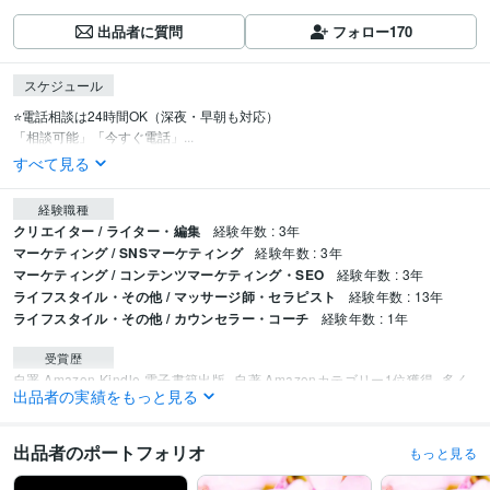
出品者に質問
フォロー
170
スケジュール
⭐電話相談は24時間OK（深夜・早朝も対応）

「相談可能」「今すぐ電話」...
すべて見る
経験職種
クリエイター / ライター・編集
経験年数 : 3年
マーケティング / SNSマーケティング
経験年数 : 3年
マーケティング / コンテンツマーケティング・SEO
経験年数 : 3年
ライフスタイル・その他 / マッサージ師・セラピスト
経験年数 : 13年
ライフスタイル・その他 / カウンセラー・コーチ
経験年数 : 1年
受賞歴
自署 Amazon Kindle 電子書籍出版
自著 Amazonカテゴリー1位獲得
多く
出品者の実績をもっと見る
の記事を作成してきました
ココナラ　レギュラーランク
ココナラ　シル
バーランク
ココナラ　ゴールドランク
ココナラ　プラチナランク
ココナ
ラ　販売実績50件達成
ココナラ　販売実績100件達成
ココナラ　販売実
出品者のポートフォリオ
もっと見る
績200件達成
ココナラ　販売実績300件達成
ココナラ　販売実績400件達
成
ココナラ　販売実績500件達成
ココナラ　販売実績600件達成
ココナ