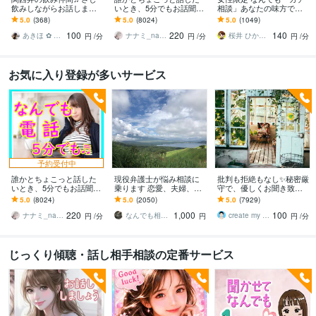
飲みしながらお話します
いとき、5分でもお話聞き
相談」あなたの味方で話
何となく話したい✨酔った
ます 疲れた～、でもカウ
ます 男性目線で、あなた
5.0
(368)
5.0
(8024)
5.0
(1049)
時のいい気分のまま⭐︎お話
ンセリングじゃない、な
の恋の“答え”を言葉にしま
100
220
140
しましょう
んとなく雑談聞いて～
す。
あきほ ✿ 元気を届ける関西女子✨
ナナミ_nanami
桜井 ひかる｜経験豊富の恋愛相談室
円
/分
円
/分
円
/分
お気に入り登録が多いサービス
予約受付中
誰かとちょこっと話した
現役弁護士が悩み相談に
批判も拒絶もなし✨秘密厳
いとき、5分でもお話聞き
乗ります 恋愛、夫婦、学
守で、優しくお聞き致し
ます 疲れた～、でもカウ
校、会社、お金，単なる
ます ✨お試し１分から✨
5.0
(8024)
5.0
(2050)
5.0
(7929)
ンセリングじゃない、な
愚痴など何でもOK！
違うかな？と思ったら途
220
1,000
100
んとなく雑談聞いて～
中で切って構いません
ナナミ_nanami
なんでも相談員
create my life
円
/分
円
円
/分
じっくり傾聴・話し相手相談の定番サービス