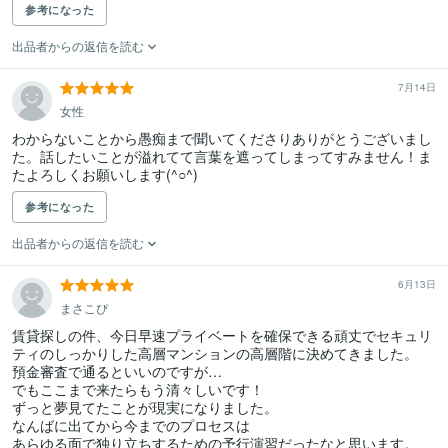
参考になった
出品者からの返信を読む
7月14日
女性
わからないことから愚痴まで聞いてくださりありがとうございまし
た。話したいことが溢れてて言葉を遮ってしまってすみません！ま
たよろしくお願いします(^○^)
参考になった
出品者からの返信を読む
6月13日
まさこぴ
賃貸探しの件、今日早速プライベートを確保できる頑丈でセキュリ
ティのしっかりした高層マンションの高層階に決めてきました。

預金審査で通るといいのですが…

でもここまで来たらもう清々しいです！

ずっと夢見てたことが現実になりました。

なんばに出てから今までのプロセスは

あらゆる面で独り立ちするための予行演習だったなと思います。
