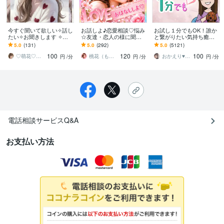
今すぐ聞いて欲しい✧話し
お話しよ♪恋愛相談♡悩み
お試し１分でもOK！誰か
たい✧お聞きします ⁠✧心
☆友達・恋人の様に聞き
と繋がりたい気持ち癒し
の声お聞きします✧どんな
ます YouTuber!悩み相談・
ます あなたが主役/カウン
5.0
(131)
5.0
(292)
5.0
(5121)
お話しでもじっくり耳を
復縁・片思い・成就しま
セリングじゃない/ただ静
100
120
100
傾けます
す様に♪
かに寄り添います
♡萌花♡の部屋
桃花（ももか）♡強運パワー心のオアシス♡
おかえり♥️岡えり子
円
/分
円
/分
円
/分
電話相談サービスQ&A
お支払い方法