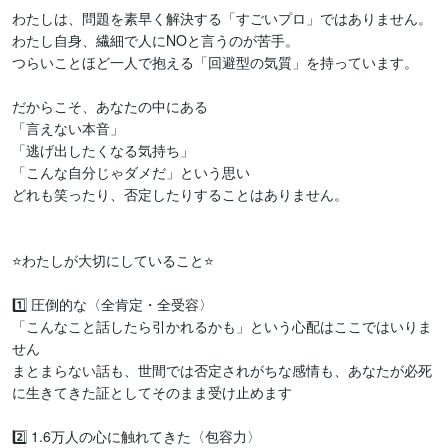
わたしは、問題を素早く解決する「すごいプロ」ではありません。

わたし自身、繊細で人にNOと言うのが苦手。

つらいことほど一人で抱える「回避型の気質」を持っています。

だからこそ、あなたの中にある

「言えない本音」

「逃げ出したくなる気持ち」

「こんな自分じゃダメだ」という思い

どれも笑ったり、否定したりすることはありません。

⭐わたしが大切にしていること⭐

1️⃣ 圧倒的な〈全肯定・全受容〉

「こんなこと話したら引かれるかも」という心配はここではいりま
せん

まとまらない話も、世間では否定されがちな感情も、あなたが必死
に生きてきた証としてそのまま受け止めます

2️⃣ 1.6万人の心に触れてきた〈包容力〉
