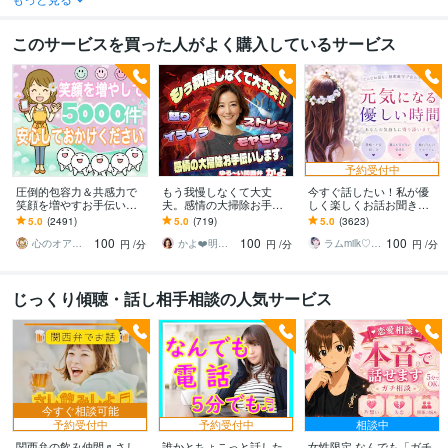
このサービスを買った人がよく購入しているサービス
予約受付中
圧倒的包容力＆共感力で
もう我慢しなくて大丈
今すぐ話したい！私が優
笑顔︎を増やすお手伝いし
夫。感情の大掃除お手伝
しく楽しくお話お聞きし
ます 総相談5100件⭐️HSP
いします 怒り/イライラ/モ
ます お気軽に1分でも⭐︎相
5.0
(2491)
5.0
(719)
5.0
(3623)
エンパス元保育士♡悩み
ヤモヤ/ストレス/焦り/感情
談・暇潰し・お試しくだ
100
100
100
総合窓口☘️
爆発/本音
さい⋈♡*｡ﾟ
心のオアシスまどかの部屋
かよ❤️明日が少し楽しみになる場所
ラムmilk♡癒し声主婦セラピスト･°＊
円
/分
円
/分
円
/分
じっくり傾聴・話し相手相談の人気サービス
今すぐ相談可能
予約受付中
予約受付中
相談中
関西弁の飲み仲間♬さし
誰かとちょこっと話した
女性限定 なんでも「ガチ