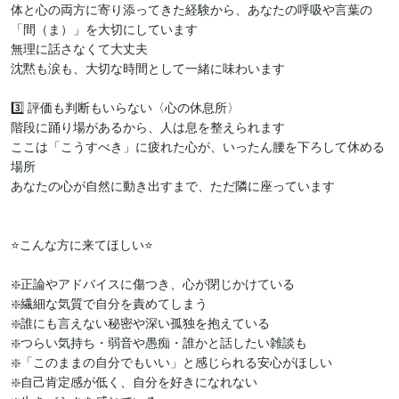
体と心の両方に寄り添ってきた経験から、あなたの呼吸や言葉の
「間（ま）」を大切にしています

無理に話さなくて大丈夫

沈黙も涙も、大切な時間として一緒に味わいます

3️⃣ 評価も判断もいらない〈心の休息所〉

階段に踊り場があるから、人は息を整えられます

ここは「こうすべき」に疲れた心が、いったん腰を下ろして休める
場所

あなたの心が自然に動き出すまで、ただ隣に座っています

⭐こんな方に来てほしい⭐

❇️正論やアドバイスに傷つき、心が閉じかけている

❇️繊細な気質で自分を責めてしまう

❇️誰にも言えない秘密や深い孤独を抱えている

❇️つらい気持ち・弱音や愚痴・誰かと話したい雑談も

❇️「このままの自分でもいい」と感じられる安心がほしい

❇️自己肯定感が低く、自分を好きになれない
