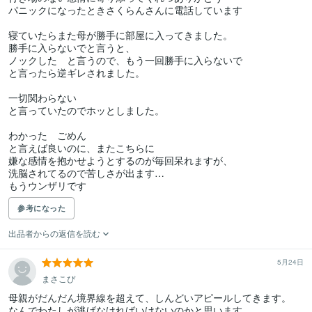
パニックになったときさくらんさんに電話しています

寝ていたらまた母が勝手に部屋に入ってきました。

勝手に入らないでと言うと、

ノックした　と言うので、もう一回勝手に入らないで

と言ったら逆ギレされました。

一切関わらない

と言っていたのでホッとしました。

わかった　ごめん

と言えば良いのに、またこちらに

嫌な感情を抱かせようとするのが毎回呆れますが、

洗脳されてるので苦しさが出ます…

もうウンザリです
参考になった
出品者からの返信を読む
5月24日
まさこぴ
母親がだんだん境界線を超えて、しんどいアピールしてきます。

なんでわたしが逃げなければいけないのかと思います。
