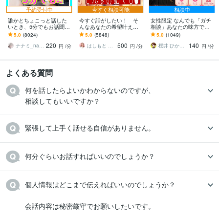
予約受付中
今すぐ相談可能
相談中
誰かとちょこっと話した
今すぐ話がしたい！ そ
女性限定 なんでも「ガチ
いとき、5分でもお話聞き
んなあなたの希望叶えま
相談」あなたの味方で話
ます 疲れた～、でもカウ
す 今日あったことから深
ます 男性目線で、あなた
5.0
(8024)
5.0
(5848)
5.0
(1049)
ンセリングじゃない、な
刻な悩みまで☆何でも打
の恋の“答え”を言葉にしま
220
500
140
んとなく雑談聞いて～
ち明けてください。
す。
ナナミ_nanami
はしもと ゆっこ♡救急こころの相談室
桜井 ひかる｜経験豊富の恋愛相談室
円
/分
円
/分
円
/分
よくある質問
何を話したらよいかわからないのですが、

相談してもいいですか？
緊張して上手く話せる自信がありません。
何分ぐらいお話すればいいのでしょうか？
個人情報はどこまで伝えればいいのでしょうか？

会話内容は秘密厳守でお願いしたいです。