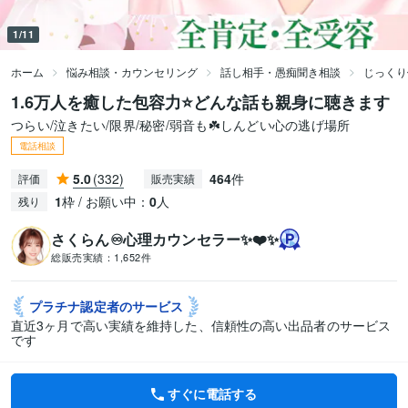
1/11
ホーム
悩み相談・カウンセリング
話し相手・愚痴聞き相談
じっくり
1.6万人を癒した包容力⭐どんな話も親身に聴きます
つらい/泣きたい/限界/秘密/弱音も☘️しんどい心の逃げ場所
電話相談
5.0
(332)
464
件
評価
販売実績
1
枠 / お願い中：
0
人
残り
さくらん♾️心理カウンセラー✨❤️✨
総販売実績：
1,652件
プラチナ認定者の
サービス
直近3ヶ月で高い実績を維持した、信頼性の高い出品者のサービス
です
すぐに電話する