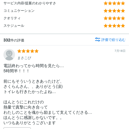
サービス内容/提案のわかりやすさ
コミュニケーション
クオリティ
スケジュール
332
評価で絞り込む
件の評価
7月18日
まさこぴ
電話終わってから時間を見たら…

5時間半！！！

前にもそういうときあったけど、

さくらんさん、、ありがとう(涙)

トイレも行きたかったよね…

ほんとうにこれだけの

熱量で真摯に向き合って

わたしのことを魂から励まして支えてくださる…

ほんとうに感謝しかないです。。

いつもありがとうございます