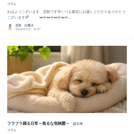
コラム
おはようございます、恋歌です🌸いつも鑑定にお越しくださりありがとう
ございます🌈 🛌🍚🛌🍚🛌🍚🛌🍚...
恋歌 白魔法
2026/07/31 18:27
フラフラ踊る日常～焦るな危険🈲～
記事
コラム