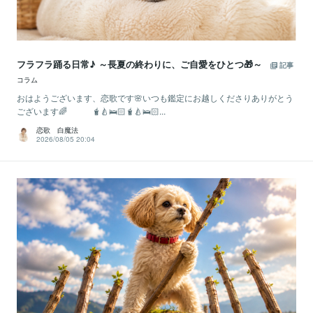
フラフラ踊る日常♪ ～長夏の終わりに、ご自愛をひとつ🎁～
記事
コラム
おはようございます、恋歌です🌸いつも鑑定にお越しくださりありがとう
ございます🌈 🧋🍐🛌🏻🧋🍐🛌🏻...
恋歌 白魔法
2026/08/05 20:04