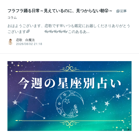
フラフラ踊る日常～見えているのに、見つからない朝😮～
記事
コラム
おはようございます、恋歌です🌸いつも鑑定にお越しくださりありがとう
ございます🌈 👓👓👓👓👓このあるあ...
恋歌 白魔法
2026/08/02 21:18