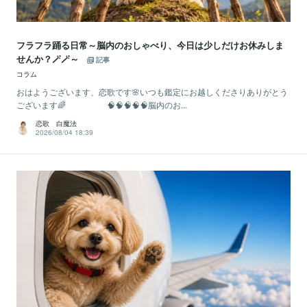
フラフラ踊る日常～脳内のおしゃべり、今日は少しだけお休みしま
せんか？🪄🪄～
記事
コラム
おはようございます、恋歌です🌸いつも鑑定にお越しくださりありがとう
ございます🌈 🧠🧠🧠🧠🧠脳内のお...
恋歌 白魔法
2026/08/04 18:39