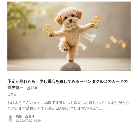
予定が崩れたら、少し重心を移してみる～ペンタクル２のカードの
世界観～
記事
コラム
おはようございます、恋歌です🌸いつも鑑定にお越しくださりありがとう
ございます🌈最近とても暑い日が続いていますがお元気...
恋歌 白魔法
2026/07/22 19:54