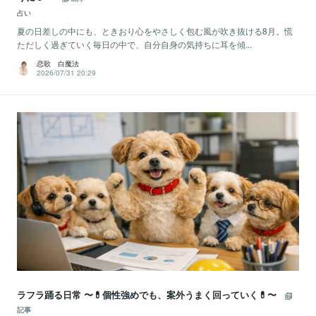
占い
夏の日差しの中にも、ときおり心をやさしく包む風が吹き抜ける8月。慌
ただしく過ぎていく毎日の中で、自分自身の気持ちに耳を傾...
恋歌 白魔法
2026/07/31 20:29
ラフラ踊る日常 〜💊個性強めでも、案外うまく回っていく💊〜
記事