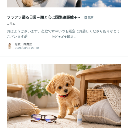
フラフラ踊る日常～頭と心は国際遠距離✈️～
記事
コラム
おはようございます、恋歌です🌸いつも鑑定にお越しくださりありがとう
ございます🌈 ✈️🌿✈️🌿✈️最近...
恋歌 白魔法
2026/08/03 20:10