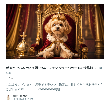
穏やかでいるという贈りもの ～エンペラーのカードの世界観～
記事
コラム
おはようございます、恋歌です🌸いつも鑑定にお越しくださりありがとう
ございます🌈 🍉🍉🍉🍉🍉🍉先日...
恋歌 白魔法
2026/07/24 21:21