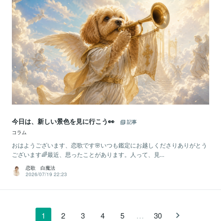
今日は、新しい景色を見に行こう👀
記事
コラム
おはようございます、恋歌です🌸いつも鑑定にお越しくださりありがとう
ございます🌈最近、思ったことがあります。人って、見...
恋歌 白魔法
2026/07/19 22:23
…
1
2
3
4
5
30