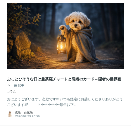
ぶっとびそうな日は曼荼羅チャートと隠者のカード～隠者の世界観
～
記事
コラム
おはようございます、恋歌です🌸いつも鑑定にお越しくださりありがとう
ございます🌈 🔦🔦🔦🔦🔦🔦毎年お正...
恋歌 白魔法
2026/07/23 20:56