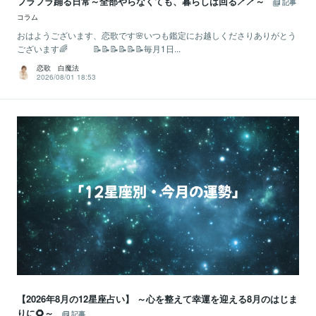
フラフラ踊る日常～全部やらなくても、暮らしは回る🪥🪥～
記事
コラム
おはようございます、恋歌です🌸いつも鑑定にお越しくださりありがとう
ございます🌈 📝📝📝📝📝📝毎月1日...
恋歌 白魔法
2026/08/01 18:53
【2026年8月の12星座占い】 ～心を整えて幸運を迎える8月のはじま
りに🌻～
記事