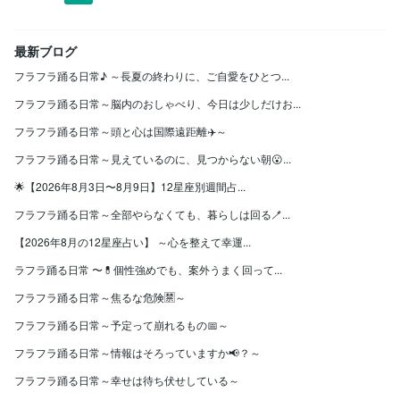
最新ブログ
フラフラ踊る日常♪ ～長夏の終わりに、ご自愛をひとつ...
フラフラ踊る日常～脳内のおしゃべり、今日は少しだけお...
フラフラ踊る日常～頭と心は国際遠距離✈️～
フラフラ踊る日常～見えているのに、見つからない朝😮...
🌟【2026年8月3日〜8月9日】12星座別週間占...
フラフラ踊る日常～全部やらなくても、暮らしは回る🪥...
【2026年8月の12星座占い】 ～心を整えて幸運...
ラフラ踊る日常 〜💊個性強めでも、案外うまく回って...
フラフラ踊る日常～焦るな危険🈲～
フラフラ踊る日常～予定って崩れるもの📅～
フラフラ踊る日常～情報はそろっていますか📢？～
フラフラ踊る日常～幸せは待ち伏せしている～