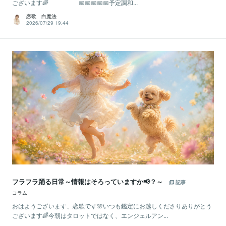
ございます🌈 📅📅📅📅📅予定調和...
恋歌 白魔法
2026/07/29 19:44
フラフラ踊る日常～情報はそろっていますか📢？～
記事
コラム
おはようございます、恋歌です🌸いつも鑑定にお越しくださりありがとう
ございます🌈今朝はタロットではなく、エンジェルアン...