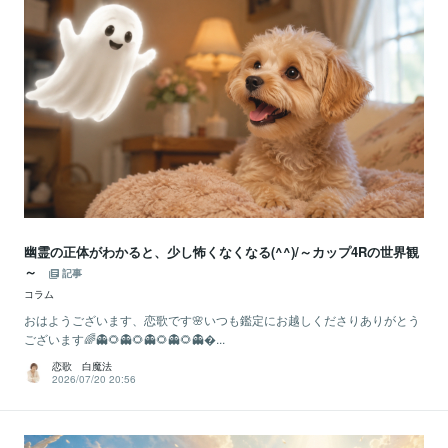
幽霊の正体がわかると、少し怖くなくなる(^^)/～カップ4Rの世界観
～
記事
コラム
おはようございます、恋歌です🌸いつも鑑定にお越しくださりありがとう
ございます🌈👻🌻👻🌻👻🌻👻🌻👻...
恋歌 白魔法
2026/07/20 20:56