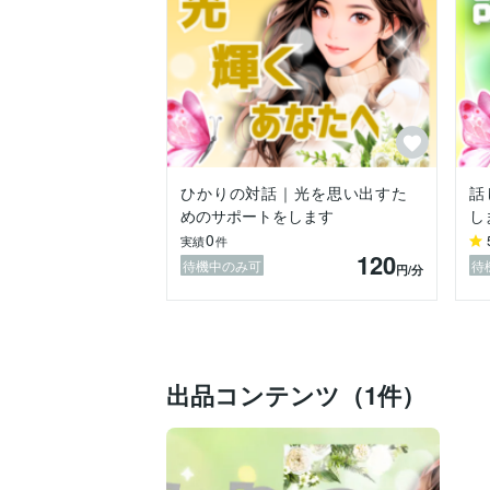
スピリチュアルな視点を交えながら、今の
♡ 遠隔レイキヒーリング

宇宙・生命の癒しエネルギーをお届けし、
♡ レイキアチューメント（伝授）

自分自身を癒し、周りの人・動物・空間ま
ひかりの対話｜光を思い出すた
話
♡ アカシックレコードアチューメント（伝
めのサポートをします
し
あなた自身がアカシックレコードにアクセ
0
魂の目的や課題、未来の可能性への理解を
実績
件
120
待機中のみ可
待
円
/分
---

私が扱う「光」とは、誰の中にもある “本来
あなたが忘れていた輝きをそっと思い出し
出品コンテンツ（1件）
どうか安心して、お話しにいらしてくださ
この場所があなたの癒しのオアシスとなり
── 愛のひかり☆ヒーラー