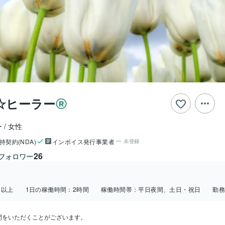
☆ヒーラー
ー
女性
持契約(NDA)
インボイス発行事業者
未登録
26
フォロワー
日以上
1日の稼働時間：
2時間
稼働時間帯：
平日夜間、土日・祝日
勤
をいただくことがございます。
