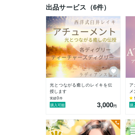
出品サービス（6件）
あなたが私のサービスを受けることで…

◆ 心のざわつきや迷いが少しずつほどけ
◆ 自分の気持ちが整理され、やりたい方
◆不安の根っこに気づき、穏やかな安心感
◆ 今までの経験を“宝物”として受け取れる
◆「私はこれで大丈夫」と思える、本来の
そんな未来に向かって、あなたと一緒に歩
光とつながる癒しのレイキを伝
ア
授します
メ
---

0
実績
件
3,000
■提供中のサービス

購入可能
購
円
♡ 電話相談・子育て相談

心に寄り添いながらお話を伺うセッション
安心できるペースで気持ちを整理したり、
♡ 占い電話相談
