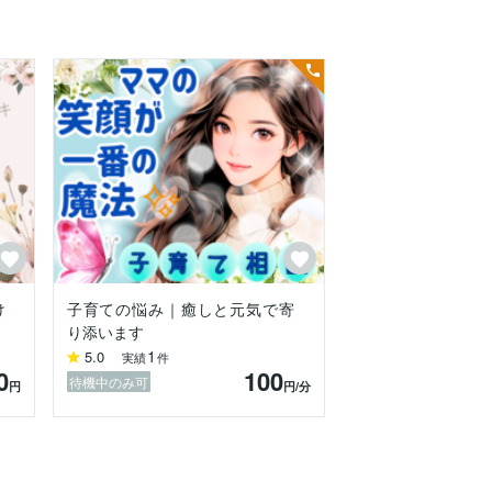
け
子育ての悩み｜癒しと元気で寄
り添います
1
5.0
実績
件
0
100
待機中のみ可
円
円
/分