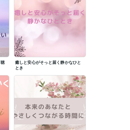
お聴
癒しと安心がそっと届く静かなひと
とき