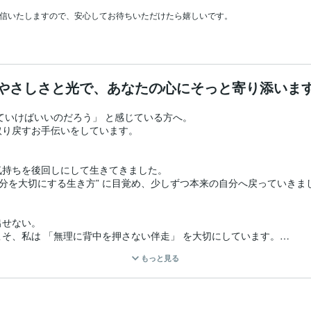
返信いたしますので、安心してお待ちいただけたら嬉しいです。
やさしさと光で、あなたの心にそっと寄り添いま
ていけばいいのだろう」 と感じている方へ。

り戻すお手伝いをしています。

持ちを後回しにして生きてきました。

分を大切にする生き方” に目覚め、少しずつ本来の自分へ戻っていきまし
せない。

そ、私は 「無理に背中を押さない伴走」 を大切にしています。

もっと見る
中に高次の存在やハイヤーセルフから自然とメッセージを受け取るよう
することにつながる」
