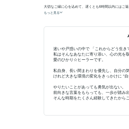
大切なご縁に心を込めて、遅くとも6時間以内にはご
もっと見る
迷いや戸惑いの中で 「これからどう生き
私はそんなあなたに寄り添い、心の光を取
愛のひかり☆ヒーラーです。

私自身、長い間まわりを優先し、自分の気
けれど大きな環境の変化をきっかけに “自
やりたいことがあっても勇気が出ない。

前向きな言葉をもらっても、一歩が踏み出
そんな時期をたくさん経験してきたからこ
レイキと出会ってからは光と繋がり、瞑想
そこで気づいたのは、

「自分を満たすことは、周りの人を幸せに
ということです。
