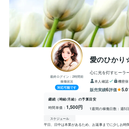
愛のひかり
心に光を灯すヒーラ
最終ログイン：
2時間前
本人確認
機密保
稼働状況
対応可能です
6
5.0
販売実績
評価
継続（時給/月給）の予算目安
1,500円
時間単価：
1週間の稼働日数：
週5
スケジュール
平日、日中は本業があるため、お返事までに少しお時間