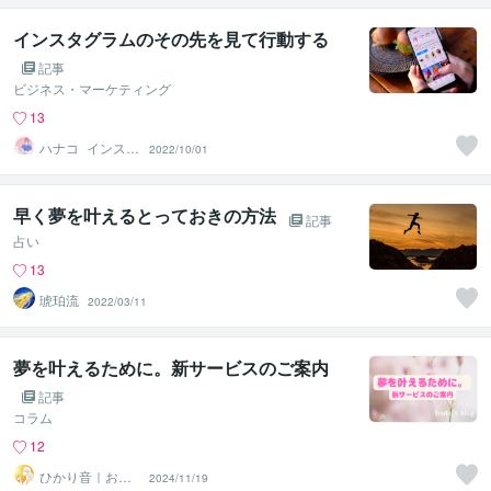
インスタグラムのその先を見て行動する
記事
ビジネス・マーケティング
13
ハナコ_インスタ
2022/10/01
ブランディング
の先生
早く夢を叶えるとっておきの方法
記事
占い
13
琥珀流
2022/03/11
夢を叶えるために。新サービスのご案内
記事
コラム
12
ひかり音｜お守
2024/11/19
りことばリーデ