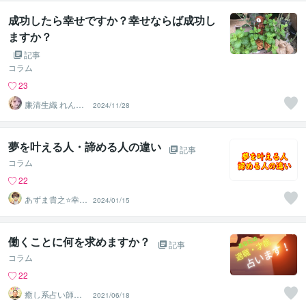
成功したら幸せですか？幸せならば成功し
ますか？
記事
コラム
23
廉清生織 れんせ
2024/11/28
い さき
夢を叶える人・諦める人の違い
記事
コラム
22
あずま貴之⭐幸せ
2024/01/15
自分軸の生き方
育成コーチ
働くことに何を求めますか？
記事
コラム
22
癒し系占い師
2021/06/18
まるタロー