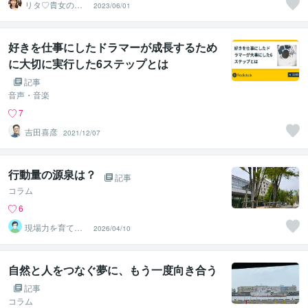
リタ♡貴女の心
2023/06/01
のオアシスにな
ります♡
好きを仕事にしたドラマーが成長するため
に大切に実行した6ステップとは
記事
音声・音楽
7
吉田喜彦
2021/12/07
行動量の源泉は？
記事
コラム
6
現場力を育てる
2026/04/10
傾聴ﾄﾚｰﾅｰ おー
ちゃん
自然と人をつなぐ夢に、もう一度向き合う
記事
コラム