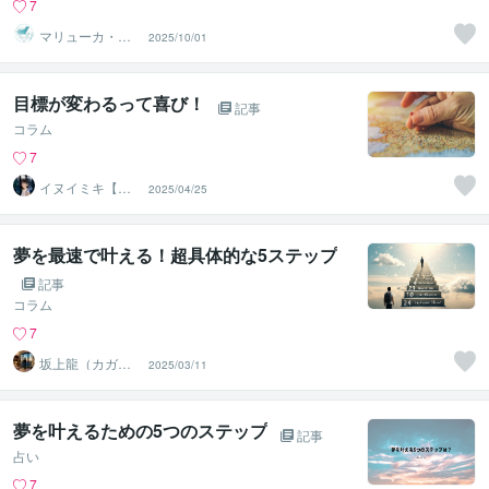
7
マリューカ・ボ
2025/10/01
イス・スタジオ
目標が変わるって喜び！
記事
コラム
7
イヌイミキ【蒼
2025/04/25
aoi Company】
夢を最速で叶える！超具体的な5ステップ
記事
コラム
7
坂上龍（カガ
2025/03/11
リ）＠心の万事
屋
夢を叶えるための5つのステップ
記事
占い
7