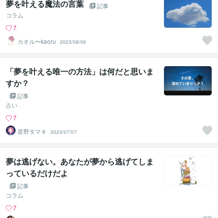
夢を叶える魔法の言葉
記事
コラム
7
カオル〜kaoru
2023/08/06
「夢を叶える唯一の方法」は何だと思いま
すか？
記事
占い
7
星野タマキ
2023/07/07
夢は逃げない。あなたが夢から逃げてしま
っているだけだよ
記事
コラム
7