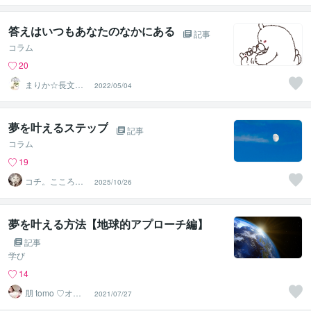
答えはいつもあなたのなかにある
記事
コラム
20
まりか☆長文歓
2022/05/04
迎！HSPの休憩
所
夢を叶えるステップ
記事
コラム
19
コチ。こころの
2025/10/26
庭
夢を叶える方法【地球的アプローチ編】
記事
学び
14
朋 tomo ♡オラ
2021/07/27
クルカードリー
ダー♡