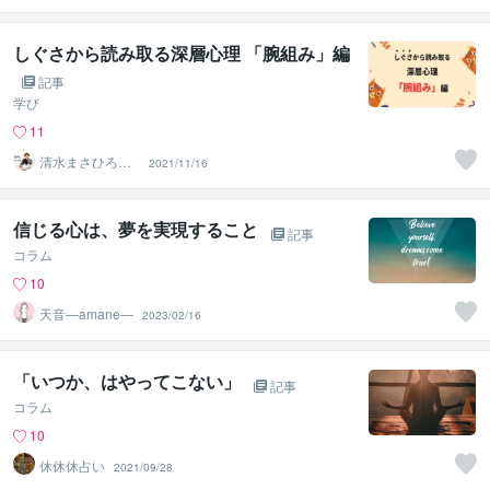
ィング
しぐさから読み取る深層心理 「腕組み」編
記事
学び
11
清水まさひろ～
2021/11/16
潜在意識のエス
コーター～
信じる心は、夢を実現すること
記事
コラム
10
天音―amane―
2023/02/16
「いつか、はやってこない」
記事
コラム
10
休休休占い
2021/09/28