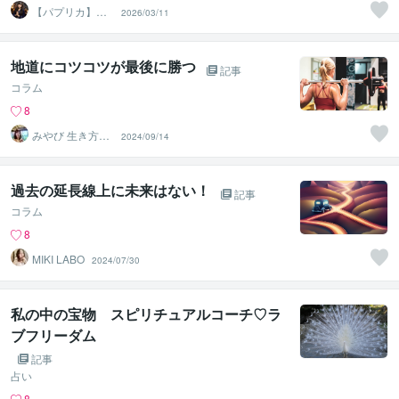
【パプリカ】東
2026/03/11
洋×西洋で導く鑑
定士
地道にコツコツが最後に勝つ
記事
コラム
8
みやび 生き方デ
2024/09/14
ザイナー
過去の延長線上に未来はない！
記事
コラム
8
MIKI LABO
2024/07/30
私の中の宝物 スピリチュアルコーチ♡ラ
ブフリーダム
記事
占い
8