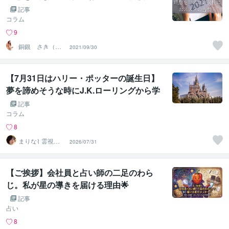
記事
コラム
9
銅銀 さき（ワ
2021/09/30
ークライフスタ
イリスト）
【7月31日はハリー・ポッターの誕生日】
夢を諦めそうな時にJ.K.ローリングから学
びたい3つのこと
記事
コラム
8
まりな⌇ 霊視鑑
2026/07/31
定士
【ご挨拶】会社員と占い師の二足のわら
じ。私が星の導きを届ける理由🌟
記事
占い
8