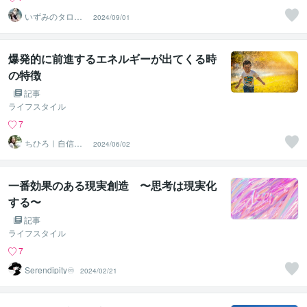
いずみのタロッ
2024/09/01
ト×星読み
爆発的に前進するエネルギーが出てくる時
の特徴
記事
ライフスタイル
7
ちひろ｜自信が
2024/06/02
持てる生き方を
描くコーチ
一番効果のある現実創造 〜思考は現実化
する〜
記事
ライフスタイル
7
Serendipity♾️
2024/02/21