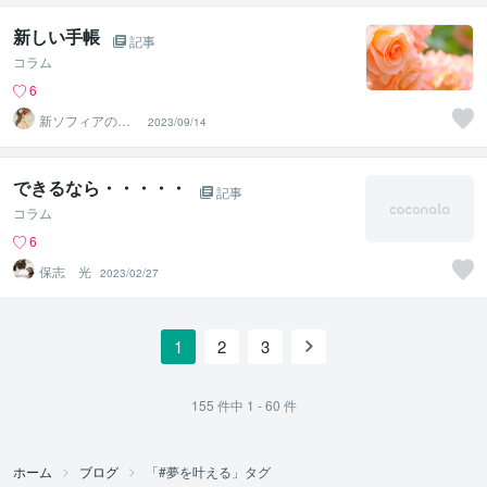
新しい手帳
記事
コラム
6
新ソフィアのイ
2023/09/14
マココ占い★占
いと心を繋ぐ
できるなら・・・・・
記事
コラム
6
保志 光
2023/02/27
1
2
3
155
件中
1 - 60
件
ホーム
ブログ
「#夢を叶える」タグ