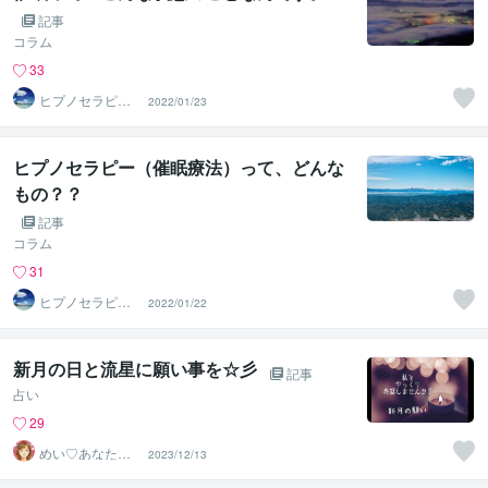
記事
コラム
33
ヒプノセラピス
2022/01/23
トはつか（ＨＣ
ＲＯＯＭ）
ヒプノセラピー（催眠療法）って、どんな
もの？？
記事
コラム
31
ヒプノセラピス
2022/01/22
トはつか（ＨＣ
ＲＯＯＭ）
新月の日と流星に願い事を☆彡
記事
占い
29
めい♡あなたの
2023/12/13
陽だまりセラピ
スト