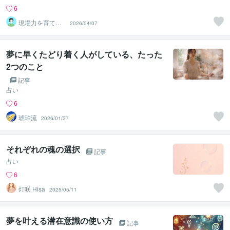
6
現場力を育てる
2026/04/07
傾聴ﾄﾚｰﾅｰ おー
ちゃん
夢に早くたどり着く人がしている、たった
2つのこと
記事
占い
6
琥珀流
2026/01/27
それぞれの魂の選択
記事
占い
6
灯咲 Hisa
2025/05/11
夢を叶える潜在意識の使い方
記事