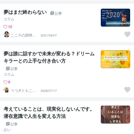
夢はまだ終わらない
記事
コラム
10
こころの調律
2021/09/07
師 おかやす
夢は誰に話すかで未来が変わる？ドリーム
キラーとの上手な付き合い方
記事
コラム
9
うつぎともこ
2026/07/17
（けんちゃんマ
マ♪）
考えていることは、現実化しないんです。
潜在意識で人生を変える方法
記事
占い