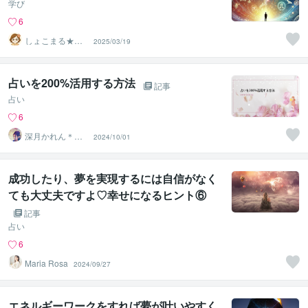
学び
6
しょこまる★夢
2025/03/19
を叶える専門家
占いを200%活用する方法
記事
占い
6
深月かれん＊タ
2024/10/01
ロット占い
成功したり、夢を実現するには自信がなく
ても大丈夫ですよ♡幸せになるヒント⑥
記事
占い
6
Maria Rosa
2024/09/27
エネルギーワークをすれば夢が叶いやすく