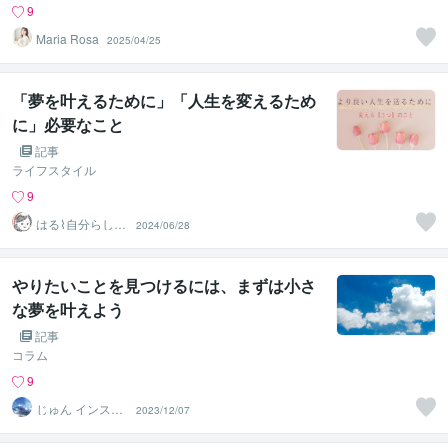
9
Maria Rosa
2025/04/25
「夢を叶えるために」「人生を変えるため
に」必要なこと
記事
ライフスタイル
9
はる⌇ 自分らしい
2024/06/28
生き方デザイン
コーチ
やりたいことを見つけるには、まずは小さ
な夢を叶えよう
記事
コラム
9
じゅん インスピ
2023/12/07
レーションコー
チング