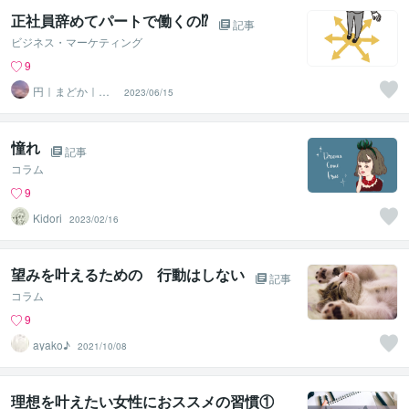
正社員辞めてパートで働くの⁉
記事
ビジネス・マーケティング
9
円｜まどか｜タ
2023/06/15
ロット占い師
憧れ
記事
コラム
9
Kidori
2023/02/16
望みを叶えるための 行動はしない
記事
コラム
9
ayako♪
2021/10/08
理想を叶えたい女性におススメの習慣①