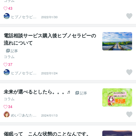
コラム
43
ヒプノセラピス
2022/01/30
トはつか（ＨＣ
ＲＯＯＭ）
電話相談サービス購入後ヒプノセラピーの
流れについて
記事
コラム
37
ヒプノセラピス
2022/01/24
トはつか（ＨＣ
ＲＯＯＭ）
未来が選べるとしたら。。。♬
記事
コラム
34
めい♡あなたの
2024/01/13
陽だまりセラピ
スト
催眠って こんな状態のことなんです。