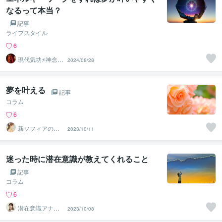
なるって本当？
記事
ライフスタイル
6
現代気功⚡神念伝
2024/08/28
達師＠SHANTY
巫香
夢を叶える
記事
コラム
6
新ソフィアのイ
2023/10/11
マココ占い★占
いと心を繋ぐ
迷った時に潜在意識が教えてくれること
記事
コラム
6
潜在意識アナリ
2023/10/08
スト 吉村京子