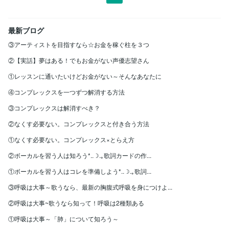
最新ブログ
③アーティストを目指すなら☆お金を稼ぐ柱を３つ
②【実話】夢はある！でもお金がない声優志望さん
①レッスンに通いたいけどお金がない～そんなあなたに
④コンプレックスを一つずつ解消する方法
③コンプレックスは解消すべき？
②なくす必要ない。コンプレックスと付き合う方法
①なくす必要ない。コンプレックス×とらえ方
②ボーカルを習う人は知ろう*..☽.｡歌詞カードの作...
①ボーカルを習う人はコレを準備しよう*..☽.｡歌詞...
③呼吸は大事～歌うなら、最新の胸腹式呼吸を身につけよ...
②呼吸は大事~歌うなら知って！呼吸は2種類ある
①呼吸は大事～「肺」について知ろう～