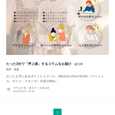
たった3分で「声上達」するコラムをお届け
記事
音声・音楽
さいたま市にあるボイトレスクール、Mariuca Voice Studio（マリュゥ
カ・ボイス・スタジオ）代表のMari...
マリューカ・ボイス・スタジオ
2025/08/01 09:50
1