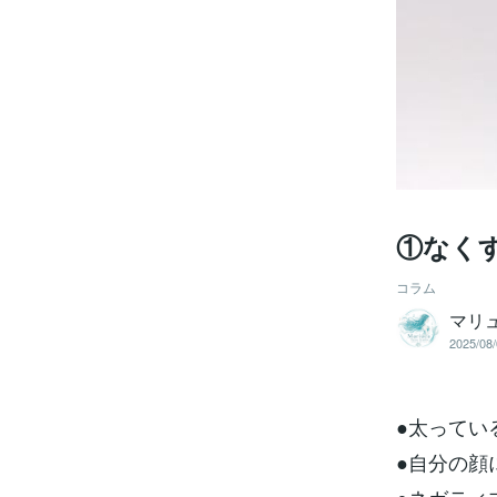
①なく
コラム
マリ
2025/08/
●太ってい
●自分の顔