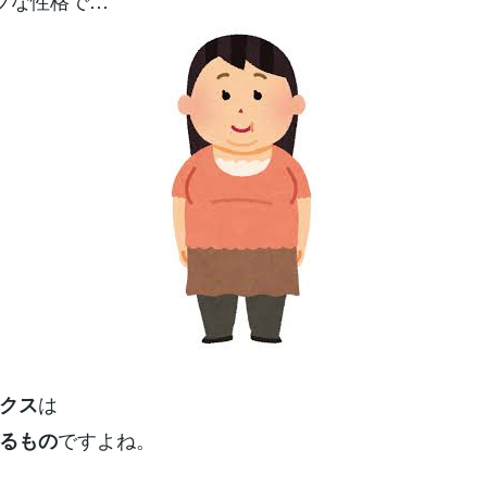
ブな性格で…
は
クス
ですよね。
るもの