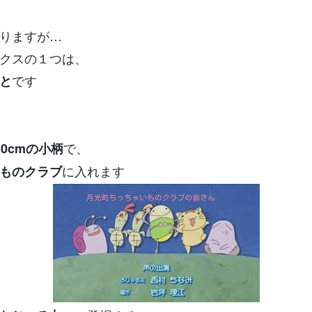
りますが…
クスの１つは、
です
と
で、
0cmの小柄
に入れます
ものクラブ