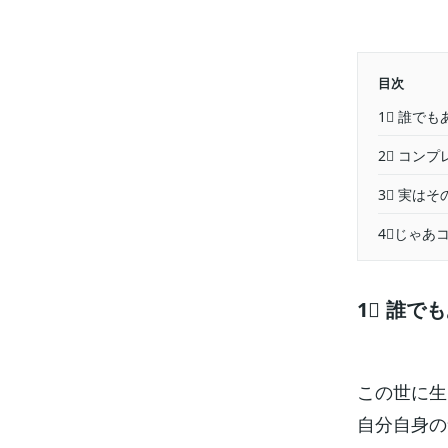
目次
1⃣ 誰で
2⃣ コン
3⃣ 実は
4⃣じゃあ
1⃣ 誰で
この世に生
自分自身の