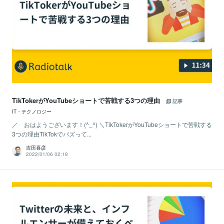
TikTokerがYouTubeショートで苦戦する3つの理由
記事
IT・テクノロジー
／ おはようございます！(^_^) ＼TikTokerがYouTubeショートで苦戦する
3つの理由TikTokでバズって...
吉田喜彦
2022/01/06 02:18