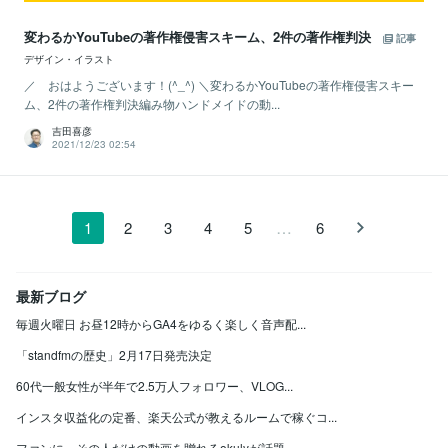
変わるかYouTubeの著作権侵害スキーム、2件の著作権判決
記事
デザイン・イラスト
／ おはようございます！(^_^) ＼変わるかYouTubeの著作権侵害スキー
ム、2件の著作権判決編み物ハンドメイドの動...
吉田喜彦
2021/12/23 02:54
…
1
2
3
4
5
6
最新ブログ
毎週火曜日 お昼12時からGA4をゆるく楽しく音声配...
「standfmの歴史」2月17日発売決定
60代一般女性が半年で2.5万人フォロワー、VLOG...
インスタ収益化の定番、楽天公式が教えるルームで稼ぐコ...
ファンに、その人だけの動画を贈れるokulyが話題