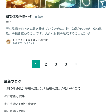
成功体験を増やす
記事
学び
潜在意識を前向きに書き換えていくために、最も効果的なのが「成功体
験」を積み重ねることです。大きな目標を達成することだけが...
しょこまる★夢を叶える専門家
2025/03/24 20:45
1
2
3
3
最新ブログ
【初心者必見】潜在意識とは？顕在意識との違いを3分で...
潜在意識と健康
潜在意識とお金・豊かさ
潜在意識と恋愛