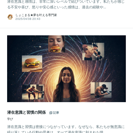
潜在意識と感情は、非常に深いレベルで結びついています。私たちが感じ
る不安や喜び、怒りや安心感といった感情は、過去の経験や...
しょこまる★夢を叶える専門家
2025/04/08 20:43
潜在意識と習慣の関係
記事
学び
潜在意識と習慣は密接につながっています。なぜなら、私たちが無意識に
繰り返している行動や思考は、すべて潜在意識に刻まれた情...