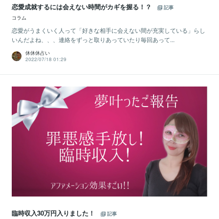
恋愛成就するには会えない時間がカギを握る！？
記事
コラム
恋愛がうまくいく人って「好きな相手に会えない間が充実している」らし
いんだよね、、、連絡をずっと取りあっていたり毎回あって...
休休休占い
2022/07/18 01:29
臨時収入30万円入りました！
記事