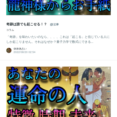
奇跡は誰でも起こせる！？
記事
コラム
「奇跡」を味わいたいのなら、、、、これは「起こる」と信じている人に
しか起こりません。それはなぜか？量子力学で数式にできる...
休休休占い
2022/08/20 02:54