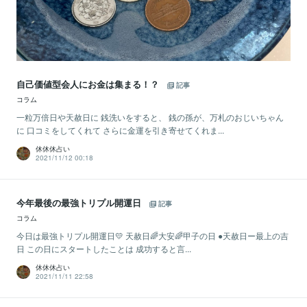
自己価値型会人にお金は集まる！？
記事
コラム
一粒万倍日や天赦日に 銭洗いをすると、 銭の孫が、万札のおじいちゃん
に 口コミをしてくれて さらに金運を引き寄せてくれま...
休休休占い
2021/11/12 00:18
今年最後の最強トリプル開運日
記事
コラム
今日は最強トリプル開運日💛 天赦日🌈大安🌈甲子の日 ●天赦日ー最上の吉
日 この日にスタートしたことは 成功すると言...
休休休占い
2021/11/11 22:58