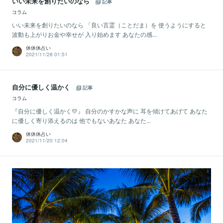
いい未来を創りたいのなら
記事
コラム
いい未来を創りたいのなら 「良い言霊（ことだま）を 使うようにすると
波動も上がりお金や幸せが 入り始めます あなたの感...
休休休占い
2021/11/28 01:51
自分に優しく温かく
記事
コラム
『自分に優しく温かく💛』 自分のかすかな声に 耳を傾けてあげて あなた
に優しく寄り添えるのは 他でもないあなた あなた...
休休休占い
2021/11/20 12:04