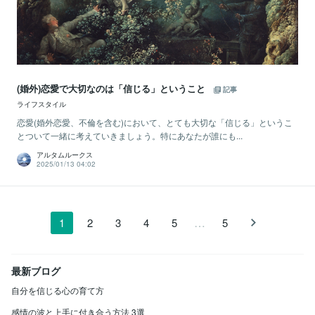
(婚外)恋愛で大切なのは「信じる」ということ
記事
ライフスタイル
恋愛(婚外恋愛、不倫を含む)において、とても大切な「信じる」というこ
とついて一緒に考えていきましょう。特にあなたが誰にも...
アルタムルークス
2025/01/13 04:02
…
1
2
3
4
5
5
最新ブログ
自分を信じる心の育て方
感情の波と上手に付き合う方法 3選