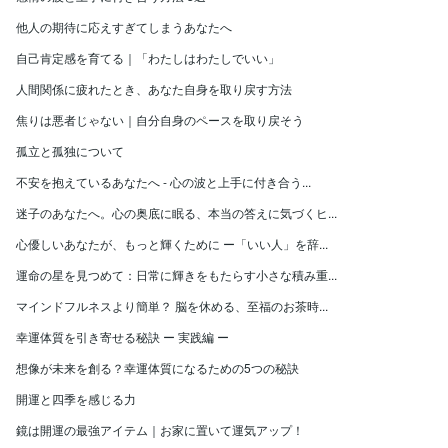
他人の期待に応えすぎてしまうあなたへ
自己肯定感を育てる｜「わたしはわたしでいい」
人間関係に疲れたとき、あなた自身を取り戻す方法
焦りは悪者じゃない｜自分自身のペースを取り戻そう
孤立と孤独について
不安を抱えているあなたへ - 心の波と上手に付き合う...
迷子のあなたへ。心の奥底に眠る、本当の答えに気づくヒ...
心優しいあなたが、もっと輝くために ー「いい人」を辞...
運命の星を見つめて：日常に輝きをもたらす小さな積み重...
マインドフルネスより簡単？ 脳を休める、至福のお茶時...
幸運体質を引き寄せる秘訣 ー 実践編 ー
想像が未来を創る？幸運体質になるための5つの秘訣
開運と四季を感じる力
鏡は開運の最強アイテム｜お家に置いて運気アップ！