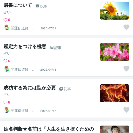
肩書について
記事
占い
6
開運伝道師 HE
2026/07/04
RO
鑑定力をつける極意
記事
占い
6
開運伝道師 HE
2026/04/18
RO
成功する為には型が必要
記事
占い
6
開運伝道師 HE
2026/01/16
RO
姓名判断★名前は『人生を生き抜くための