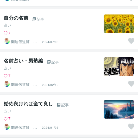
RO
自分の名前
記事
占い
7
開運伝道師 HE
2024/07/03
RO
名前占い・男塾編
記事
占い
7
開運伝道師 HE
2024/02/19
RO
始め良ければ全て良し
記事
占い
7
開運伝道師 HE
2024/01/05
RO