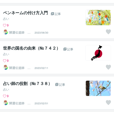
ペンネームの付け方入門
記事
占い
9
開運伝道師 HE
2023/06/30
RO
世界の国名の由来（№７４２）
記事
占い
9
開運伝道師 HE
2023/02/11
RO
占い師の役割（№７３８）
記事
占い
9
開運伝道師 HE
2023/02/01
RO