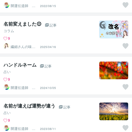
開運伝道師 HE
2022/08/15
RO
名前変えました😌
記事
コラム
9
繊細さんの味方
2025/04/16
♡全肯定セラピ
宇宙人まなみ
ハンドルネーム
記事
占い
9
開運伝道師 HE
2024/10/05
RO
名前が違えば運勢が違う
記事
占い
9
開運伝道師 HE
2023/08/11
RO