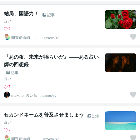
結局、国語力！
記事
占い
7
開運伝道師 HE
2026/05/15
RO
『あの夜、未来が揺らいだ』――ある占い
師の回想録
記事
占い
7
makoto_占い師
2025/05/17
セカンドネームを普及させましょう
記事
占い
7
開運伝道師 HE
2024/07/23