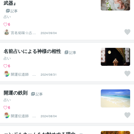
武器』
記事
占い
6
宮名佑味☆占い
2024/09/04
鑑定士
名前占いによる神様の相性
記事
占い
6
開運伝道師 HE
2024/08/31
RO
開運の鉄則
記事
占い
6
開運伝道師 HE
2024/08/04
RO