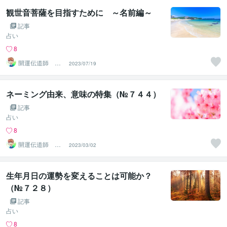
観世音菩薩を目指すために ～名前編～
記事
占い
8
開運伝道師 HE
2023/07/19
RO
ネーミング由来、意味の特集（№７４４）
記事
占い
8
開運伝道師 HE
2023/03/02
RO
生年月日の運勢を変えることは可能か？
（№７２８）
記事
占い
8