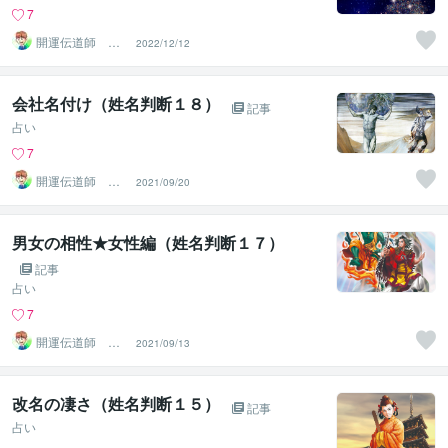
7
開運伝道師 HE
2022/12/12
RO
会社名付け（姓名判断１８）
記事
占い
7
開運伝道師 HE
2021/09/20
RO
男女の相性★女性編（姓名判断１７）
記事
占い
7
開運伝道師 HE
2021/09/13
RO
改名の凄さ（姓名判断１５）
記事
占い