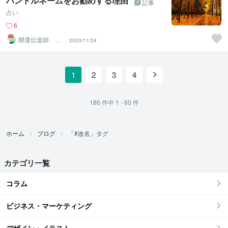
ハンドルネームをお勧めする理由
記事
占い
6
開運伝道師 HE
2023/11/24
RO
1
2
3
4
186
件中
1 - 60
件
ホーム
ブログ
「#改名」タグ
カテゴリ一覧
コラム
ビジネス・マーケティング