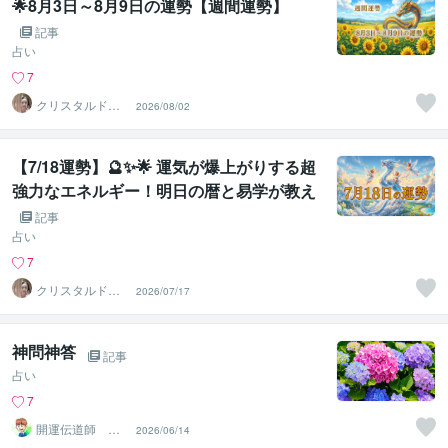
🌟8月3日～8月9日の運勢【週間運勢】
記事
占い
7
クリスタルドラ
2026/08/02
ゴン元耀
【7/18運勢】🔮✨🌟 運気が爆上がりする超
強力なエネルギー！明日の暦と易学が教え
る大逆転の開運アクション 🌟✨🔮
記事
占い
7
クリスタルドラ
2026/07/17
ゴン元耀
神問神答
記事
占い
7
開運伝道師 HE
2026/06/14
RO