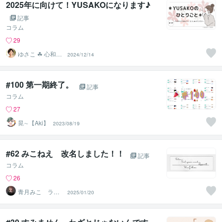
2025年に向けて！YUSAKOになります♪
記事
コラム
29
ゆさこ ☘ 心和ら
2024/12/14
ぐ拠り所
#100 第一期終了。
記事
コラム
27
晃∼【Aki】
2023/08/19
#62 みこねえ 改名しました！！
記事
コラム
26
青月みこ ライ
2025/01/20
フクリエイター