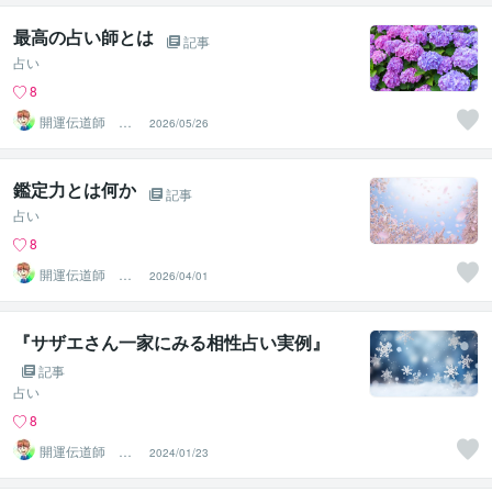
最高の占い師とは
記事
占い
8
開運伝道師 HE
2026/05/26
RO
鑑定力とは何か
記事
占い
8
開運伝道師 HE
2026/04/01
RO
『サザエさん一家にみる相性占い実例』
記事
占い
8
開運伝道師 HE
2024/01/23
RO