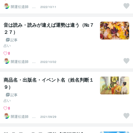
開運伝道師 HE
2022/10/11
RO
音は読み・読みが違えば運勢は違う（№７
２７）
記事
占い
8
開運伝道師 HE
2022/10/02
RO
商品名・出版名・イベント名（姓名判断１
９）
記事
占い
8
開運伝道師 HE
2021/09/29
RO