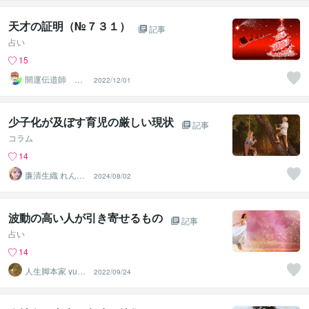
天才の証明（№７３１）
記事
占い
15
開運伝道師 HE
2022/12/01
RO
少子化が及ぼす育児の厳しい現状
記事
コラム
14
廉清生織 れんせ
2024/08/02
い さき
波動の高い人が引き寄せるもの
記事
占い
14
人生脚本家 yuka
2022/09/24
ko