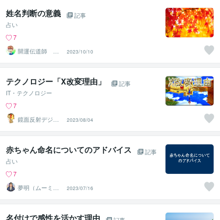
姓名判断の意義
記事
占い
7
開運伝道師 HE
2023/10/10
RO
テクノロジー「X改変理由」
記事
IT・テクノロジー
7
鏡面反射デジタ
2023/08/04
ルアート製作所
（鈴木穣）
赤ちゃん命名についてのアドバイス
記事
占い
7
夢明（ムーミ
2023/07/16
ン）＠人生を笑
顔にする占い師
名付けで感性を活かす理由
記事