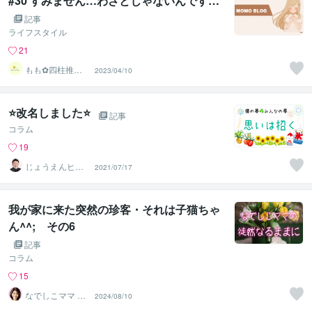
#30 すみません…わざとじゃないんです…
記事
ライフスタイル
21
もも︎✿四柱推命
2023/04/10
鑑定士
⭐改名しました⭐
記事
コラム
19
じょうえんヒカ
2021/07/17
ル⭐️介護業界の救
世主
我が家に来た突然の珍客・それは子猫ちゃ
ん^^; その6
記事
コラム
15
なでしこママ ✿
2024/08/10
幸せ案内人