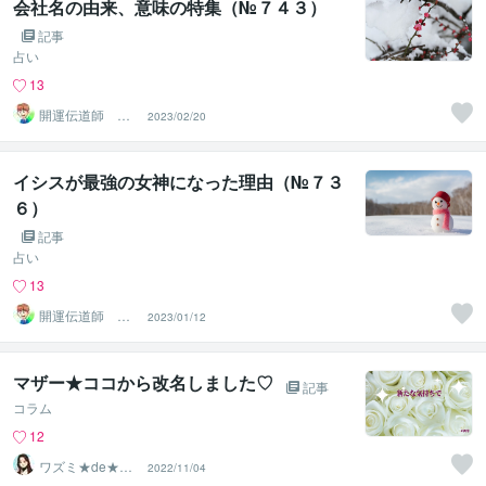
会社名の由来、意味の特集（№７４３）
記事
占い
13
開運伝道師 HE
2023/02/20
RO
イシスが最強の女神になった理由（№７３
６）
記事
占い
13
開運伝道師 HE
2023/01/12
RO
マザー★ココから改名しました♡
記事
コラム
12
ワズミ★de★コ
2022/11/04
コ