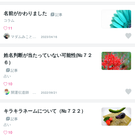
名前がかわりました
記事
コラム
11
マダムみこと❤️
2023/04/16
みんなのママ
姓名判断が当たっていない可能性(№７２
６）
記事
占い
10
開運伝道師 HE
2022/09/21
RO
キラキラネームについて（№７２２）
記事
占い
10