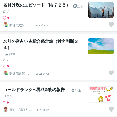
名付け親のエピソード（№７２５）
記事
占い
9
開運伝道師 HE
2022/09/11
RO
名前の音占い★総合鑑定編（姓名判断３
４）
記事
占い
9
開運伝道師 HE
2022/04/08
RO
ゴールドランクへ昇格&改名報告♫
記事
コラム
9
優しい関西人 鐘
2021/02/01
井ユウ