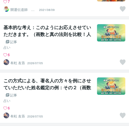
7
開運伝道師 HE
2021/08/09
RO
基本的な考え：このようにお応えさせてい
ただきます。（画数と真の法則を比較！人
生が好転する選名改名します（事前見積り
記事
推奨）本物の開運ネームをご提案。仕事ネ
占い
ームもＯＫ）
6
有杜 友吾
2026/07/05
この方式による、著名人の方々を例にさせ
ていただいた姓名鑑定の例：その２（画数
と真の法則を比較！人生が好転する選名改
記事
名します（事前見積り推奨）本物の開運ネ
占い
ームをご提案。仕事ネームもＯＫ）
6
有杜 友吾
2026/07/05